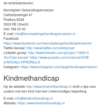
de eindredacteuren:
Kennisplein Gehandicaptensector
Catharijnesingel 47
Postbus 8228
3503 RE Utrecht
030-789 23 00
E-mail:
info@kennispleingehandicaptensector.nl
Facebook:
https://www.facebook.com/kennispleingehandicaptensector
Twitter-kanaal:
http://www.twitter.com/pleinpraat
LinkedIn-groep:
http://www.linkedin.com/groups/1789510
YouTube-kanaal
:
https://www.youtube.com/channel/UCM-
yOVOoXps-VtP9DlNIuLA
Instagram:
https://www.instagram.com/kpgehandicaptensector/
Kindmethandicap
Op de website
http://www.kindmethandicap.nl
vindt u tips voor
ouders met een kind met een (meervoudige) beperking.
E-mail:
info@kindmethandicap.nl
Website:
https://www.kindmethandicap.nl