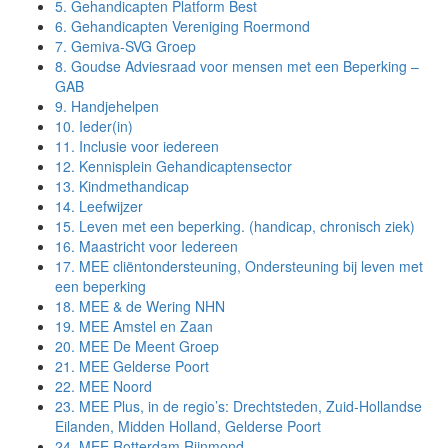
5.
Gehandicapten Platform Best
6.
Gehandicapten Vereniging Roermond
7.
Gemiva-SVG Groep
8.
Goudse Adviesraad voor mensen met een Beperking –
GAB
9.
Handjehelpen
10.
Ieder(in)
11.
Inclusie voor iedereen
12.
Kennisplein Gehandicaptensector
13.
Kindmethandicap
14.
Leefwijzer
15.
Leven met een beperking. (handicap, chronisch ziek)
16.
Maastricht voor Iedereen
17.
MEE cliëntondersteuning, Ondersteuning bij leven met
een beperking
18.
MEE & de Wering NHN
19.
MEE Amstel en Zaan
20.
MEE De Meent Groep
21.
MEE Gelderse Poort
22.
MEE Noord
23.
MEE Plus, in de regio’s: Drechtsteden, Zuid-Hollandse
Eilanden, Midden Holland, Gelderse Poort
24.
MEE Rotterdam Rijnmond