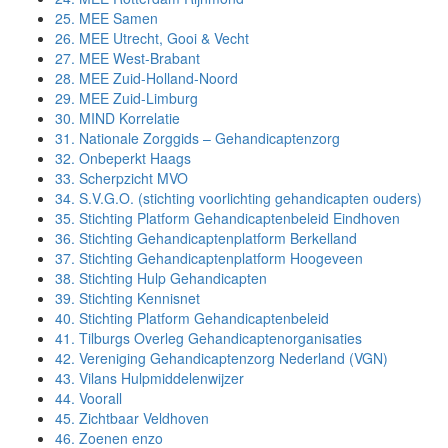
25.
MEE Samen
26.
MEE Utrecht, Gooi & Vecht
27.
MEE West-Brabant
28.
MEE Zuid-Holland-Noord
29.
MEE Zuid-Limburg
30.
MIND Korrelatie
31.
Nationale Zorggids – Gehandicaptenzorg
32.
Onbeperkt Haags
33.
Scherpzicht MVO
34.
S.V.G.O. (stichting voorlichting gehandicapten ouders)
35.
Stichting Platform Gehandicaptenbeleid Eindhoven
36.
Stichting Gehandicaptenplatform Berkelland
37.
Stichting Gehandicaptenplatform Hoogeveen
38.
Stichting Hulp Gehandicapten
39.
Stichting Kennisnet
40.
Stichting Platform Gehandicaptenbeleid
41.
Tilburgs Overleg Gehandicaptenorganisaties
42.
Vereniging Gehandicaptenzorg Nederland (VGN)
43.
Vilans Hulpmiddelenwijzer
44.
Voorall
45.
Zichtbaar Veldhoven
46.
Zoenen enzo