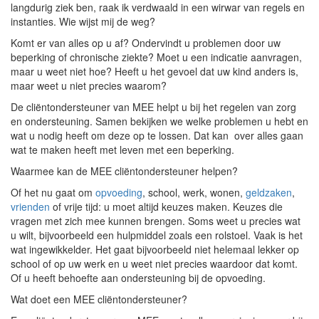
langdurig ziek ben, raak ik verdwaald in een wirwar van regels en
instanties. Wie wijst mij de weg?
Komt er van alles op u af? Ondervindt u problemen door uw
beperking of chronische ziekte? Moet u een indicatie aanvragen,
maar u weet niet hoe? Heeft u het gevoel dat uw kind anders is,
maar weet u niet precies waarom?
De cliëntondersteuner van MEE helpt u bij het regelen van zorg
en ondersteuning. Samen bekijken we welke problemen u hebt en
wat u nodig heeft om deze op te lossen. Dat kan over alles gaan
wat te maken heeft met leven met een beperking.
Waarmee kan de MEE cliëntondersteuner helpen?
Of het nu gaat om
opvoeding
, school, werk, wonen,
geldzaken
,
vrienden
of vrije tijd: u moet altijd keuzes maken. Keuzes die
vragen met zich mee kunnen brengen. Soms weet u precies wat
u wilt, bijvoorbeeld een hulpmiddel zoals een rolstoel. Vaak is het
wat ingewikkelder. Het gaat bijvoorbeeld niet helemaal lekker op
school of op uw werk en u weet niet precies waardoor dat komt.
Of u heeft behoefte aan ondersteuning bij de opvoeding.
Wat doet een MEE cliëntondersteuner?