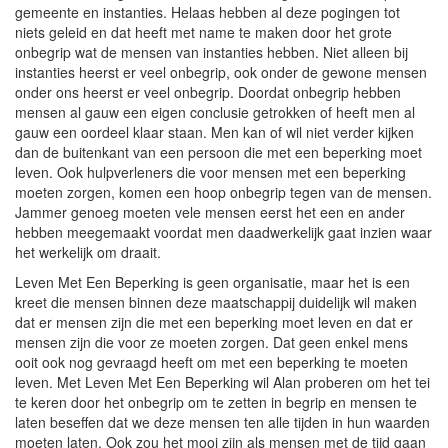
gemeente en instanties. Helaas hebben al deze pogingen tot
niets geleid en dat heeft met name te maken door het grote
onbegrip wat de mensen van instanties hebben. Niet alleen bij
instanties heerst er veel onbegrip, ook onder de gewone mensen
onder ons heerst er veel onbegrip. Doordat onbegrip hebben
mensen al gauw een eigen conclusie getrokken of heeft men al
gauw een oordeel klaar staan. Men kan of wil niet verder kijken
dan de buitenkant van een persoon die met een beperking moet
leven. Ook hulpverleners die voor mensen met een beperking
moeten zorgen, komen een hoop onbegrip tegen van de mensen.
Jammer genoeg moeten vele mensen eerst het een en ander
hebben meegemaakt voordat men daadwerkelijk gaat inzien waar
het werkelijk om draait.
Leven Met Een Beperking is geen organisatie, maar het is een
kreet die mensen binnen deze maatschappij duidelijk wil maken
dat er mensen zijn die met een beperking moet leven en dat er
mensen zijn die voor ze moeten zorgen. Dat geen enkel mens
ooit ook nog gevraagd heeft om met een beperking te moeten
leven. Met Leven Met Een Beperking wil Alan proberen om het tei
te keren door het onbegrip om te zetten in begrip en mensen te
laten beseffen dat we deze mensen ten alle tijden in hun waarden
moeten laten. Ook zou het mooi zijn als mensen met de tijd gaan