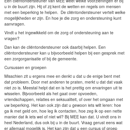
Een cliëntondersteuner van MEE weet welke voorzieningen er bij
u in de buurt zijn. Hij of zij kent de wetten en regels om mensen
met een beperking te helpen. De cliëntondersteuner vertelt welke
mogelijkheden er zijn. En hoe je die zorg en ondersteuning kunt
aanvragen.
Vindt u het ingewikkeld om de zorg of ondersteuning aan te
vragen?
Dan kan de cliëntondersteuner ook daarbij helpen. Een
cliëntondersteuner kan u bijvoorbeeld helpen bij een gesprek met
een zorgorganisatie of bij de gemeente.
Cursussen en groepen
Misschien zit u ergens mee en denkt u dat u de enige bent met
dat probleem. Door met anderen te praten, merkt u dat dat vaak
niet zo is. Meestal helpt dat en is het prettig om ervaringen uit te
wisselen. Bijvoorbeeld als het gaat over opvoeden,
vriendschappen, relaties en seksualiteit, of over het omgaan met
uw beperking. Het kan ook zijn dat u gewoon iets wilt leren: hoe
ga ik met geld om, hoe leg ik contacten, hoe zeg ik op een nette
manier dat ik iets wel of niet wil? Bij MEE kan dat. U vindt ons in
heel Nederland, dus ook bij u in de buurt. Vraag gerust eens wat
er allemaal mogelijk is. Het kan zijn dat u een cursus of groep