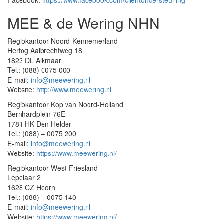
Facebook:
https://www.facebook.com/clientondersteuning
MEE & de Wering NHN
Regiokantoor Noord-Kennemerland
Hertog Aalbrechtweg 18
1823 DL Alkmaar
Tel.: (088) 0075 000
E-mail:
info@meewering.nl
Website:
http://www.meewering.nl
Regiokantoor Kop van Noord-Holland
Bernhardplein 76E
1781 HK Den Helder
Tel.: (088) – 0075 200
E-mail:
info@meewering.nl
Website:
https://www.meewering.nl/
Regiokantoor West-Friesland
Lepelaar 2
1628 CZ Hoorn
Tel.: (088) – 0075 140
E-mail:
info@meewering.nl
Website:
https://www.meewering.nl/