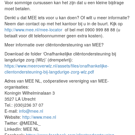
Voor sommige cursussen kan het zijn dat u een kleine bijdrage
moet betalen.
Denkt u dat MEE iets voor u kan doen? Of wilt u meer informatie?
Neem dan contact op met het kantoor bij u in de buurt. Kijk op
http://www.mee.nl/mee-locator
of bel met 0900 999 88 88 (u
betaalt voor dit telefoonnummer geen extra kosten).
Meer informatie over cliëntondersteuning van MEE?
Download de folder ‘Onafhankelijke cliëntondersteuning bij
langdurige zorg (Wlz)’ (drempelvrij):
https://www.meeroverwlz.nl/assets/files/onafhankelijke-
clientondersteuning-bij-langdurige-zorg-wlz.pdf
Adres van MEE NL, coöperatieve vereniging van MEE-
organisaties:
Koningin Wilhelminalaan 3
3527 LA Utrecht
Tel.: (030)236 37 07
E-mail:
info@mee.nl
Website:
http://www.mee.nl
Twitter: @MEENL_
LinkedIn: MEE NL