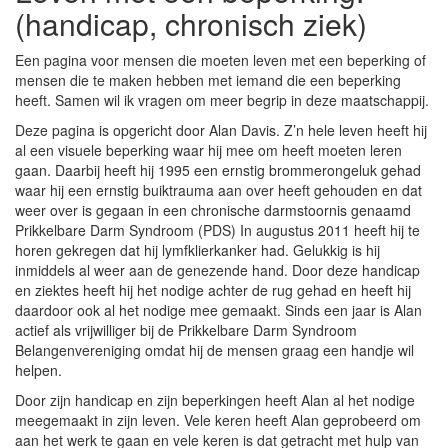
(handicap, chronisch ziek)
Een pagina voor mensen die moeten leven met een beperking of
mensen die te maken hebben met iemand die een beperking
heeft. Samen wil ik vragen om meer begrip in deze maatschappij.
Deze pagina is opgericht door Alan Davis. Z’n hele leven heeft hij
al een visuele beperking waar hij mee om heeft moeten leren
gaan. Daarbij heeft hij 1995 een ernstig brommerongeluk gehad
waar hij een ernstig buiktrauma aan over heeft gehouden en dat
weer over is gegaan in een chronische darmstoornis genaamd
Prikkelbare Darm Syndroom (PDS) In augustus 2011 heeft hij te
horen gekregen dat hij lymfklierkanker had. Gelukkig is hij
inmiddels al weer aan de genezende hand. Door deze handicap
en ziektes heeft hij het nodige achter de rug gehad en heeft hij
daardoor ook al het nodige mee gemaakt. Sinds een jaar is Alan
actief als vrijwilliger bij de Prikkelbare Darm Syndroom
Belangenvereniging omdat hij de mensen graag een handje wil
helpen.
Door zijn handicap en zijn beperkingen heeft Alan al het nodige
meegemaakt in zijn leven. Vele keren heeft Alan geprobeerd om
aan het werk te gaan en vele keren is dat getracht met hulp van