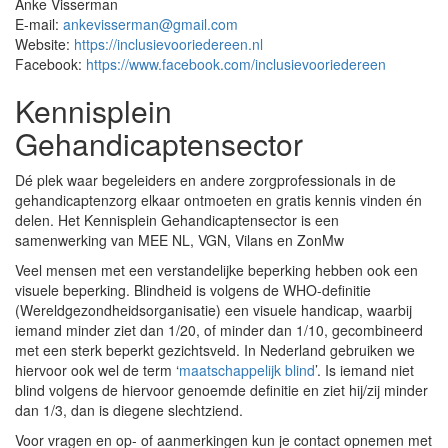
Anke Visserman
E-mail:
ankevisserman@gmail.com
Website:
https://inclusievooriedereen.nl
Facebook:
https://www.facebook.com/inclusievooriedereen
Kennisplein
Gehandicaptensector
Dé plek waar begeleiders en andere zorgprofessionals in de
gehandicaptenzorg elkaar ontmoeten en gratis kennis vinden én
delen. Het Kennisplein Gehandicaptensector is een
samenwerking van MEE NL, VGN, Vilans en ZonMw
Veel mensen met een verstandelijke beperking hebben ook een
visuele beperking. Blindheid is volgens de WHO-definitie
(Wereldgezondheidsorganisatie) een visuele handicap, waarbij
iemand minder ziet dan 1/20, of minder dan 1/10, gecombineerd
met een sterk beperkt gezichtsveld. In Nederland gebruiken we
hiervoor ook wel de term ‘
maatschappelijk blind
’. Is iemand niet
blind volgens de hiervoor genoemde definitie en ziet hij/zij minder
dan 1/3, dan is diegene slechtziend.
Voor vragen en op- of aanmerkingen kun je contact opnemen met