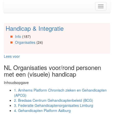
Spring
Toggle
naar
navigati
de
inhoud
(Accesskey
Handicap & Integratie
Spring
1)
naar
Spring
Info
(187)
Artikels
naar
Organisaties
(24)
Spring
de
naar
primaire
Info
zijbalk
Lees voor
Spring
(Accesskey
naar
2)
NL Organisaties voor/rond personen
Organisaties
met een (visuele) handicap
Spring
naar
Inhoudsopgave
Social
media
1.
Arnhems Platform Chronisch zieken en Gehandicapten
(APCG)
2.
Bredaas Centrum Gehandicaptenbeleid (BCG)
3.
Federatie Gehandicaptenorganisaties Limburg
4.
Gehandicapten Platform Aalburg