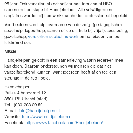
25 jaar. Ook vervullen elk schooljaar een fors aantal HBO-
studenten hun stage bij Handjehelpen. Alle vrijwilligers en
stagiaires worden bij hun werkzaamheden professioneel begeleid.
Voorbeelden van hulp: overname van de zorg, (pedagogische)
speelhulp, logeerhulp, samen er op uit, hulp bij vrijetijdsbesteding,
gezelschap,
versterken sociaal netwerk
en het bieden van een
luisterend oor.
Missie
Handjehelpen gelooft in een samenleving waarin iedereen mee
kan doen. Daarom ondersteunen wij mensen die dat niet
vanzelfsprekend kunnen, want iedereen heeft af en toe een
steuntje in de rug nodig.
Handjehelpen
Pallas Athenedreef 12
3561 PE Utrecht (stad)
Tel.: (030)263 29 50
E-mail:
info@handjehelpen.nl
Website:
http://www.handjehelpen.nl
Facebook:
https://www.facebook.com/Handjehelpen/