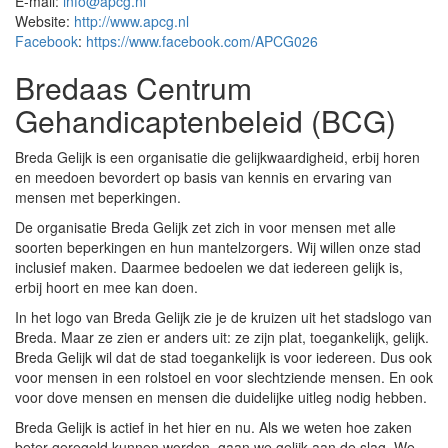
E-mail:
info@apcg.nl
Website:
http://www.apcg.nl
Facebook
:
https://www.facebook.com/APCG026
Bredaas Centrum
Gehandicaptenbeleid (BCG)
Breda Gelijk is een organisatie die gelijkwaardigheid, erbij horen
en meedoen bevordert op basis van kennis en ervaring van
mensen met beperkingen.
De organisatie Breda Gelijk zet zich in voor mensen met alle
soorten beperkingen en hun mantelzorgers. Wij willen onze stad
inclusief maken. Daarmee bedoelen we dat iedereen gelijk is,
erbij hoort en mee kan doen.
In het logo van Breda Gelijk zie je de kruizen uit het stadslogo van
Breda. Maar ze zien er anders uit: ze zijn plat, toegankelijk, gelijk.
Breda Gelijk wil dat de stad toegankelijk is voor iedereen. Dus ook
voor mensen in een rolstoel en voor slechtziende mensen. En ook
voor dove mensen en mensen die duidelijke uitleg nodig hebben.
Breda Gelijk is actief in het hier en nu. Als we weten hoe zaken
beter geregeld kunnen worden, gaan we gelijk aan de slag. We