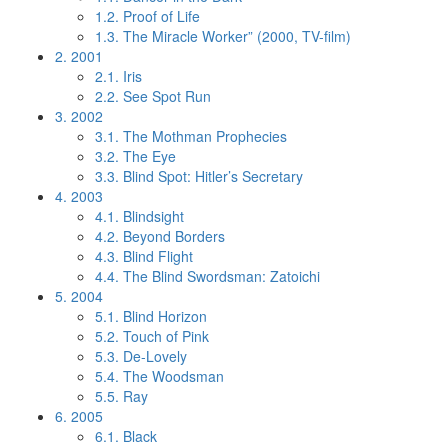
1.2.
Proof of Life
1.3.
The Miracle Worker” (2000, TV-film)
2.
2001
2.1.
Iris
2.2.
See Spot Run
3.
2002
3.1.
The Mothman Prophecies
3.2.
The Eye
3.3.
Blind Spot: Hitler’s Secretary
4.
2003
4.1.
Blindsight
4.2.
Beyond Borders
4.3.
Blind Flight
4.4.
The Blind Swordsman: Zatoichi
5.
2004
5.1.
Blind Horizon
5.2.
Touch of Pink
5.3.
De-Lovely
5.4.
The Woodsman
5.5.
Ray
6.
2005
6.1.
Black