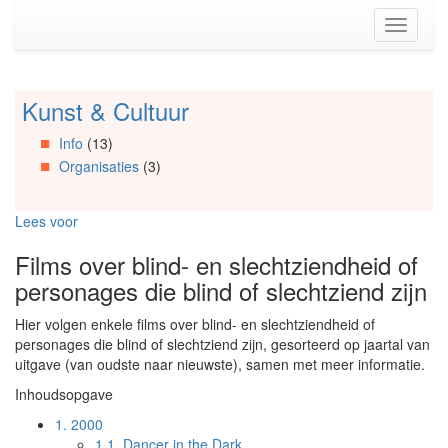
Spring
Toggle
naar
navigati
de
inhoud
(Accesskey
Kunst & Cultuur
Spring
1)
naar
Spring
Info
(13)
Artikels
naar
Organisaties
(3)
Spring
de
naar
primaire
Info
zijbalk
Lees voor
Spring
(Accesskey
naar
2)
Films over blind- en slechtziendheid of
Organisaties
personages die blind of slechtziend zijn
Spring
naar
Hier volgen enkele films over blind- en slechtziendheid of
Social
personages die blind of slechtziend zijn, gesorteerd op jaartal van
media
uitgave (van oudste naar nieuwste), samen met meer informatie.
Inhoudsopgave
1.
2000
1.1.
Dancer in the Dark