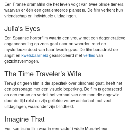
Een Franse dramafilm die het leven volgt van twee blinde tieners,
waarvan er één een getalenteerde pianist is. De film verkent hun
vriendschap en individuele uitdagingen.
Julia’s Eyes
Een Spaanse horrorfilm waarin een vrouw met een degeneratieve
oogaandoening op zoek gaat naar antwoorden rond de
mysterieuze dood van haar tweelingzus. De film benadrukt de
angst en
kwetsbaarheid
geassocieerd met
verlies
van
gezichtsvermogen.
The Time Traveler’s Wife
Terwijl dit geen film is die specifiek over blindheid gaat, heeft het
een personage met een visuele beperking. De film is gebaseerd
op een roman en vertelt het verhaal van een man die ongewild
door de tijd reist en zijn geliefde vrouw achterlaat met veel
uitdagingen, waaronder zijn blindheid.
Imagine That
Een komische film waarin een vader (Eddie Murphy) een