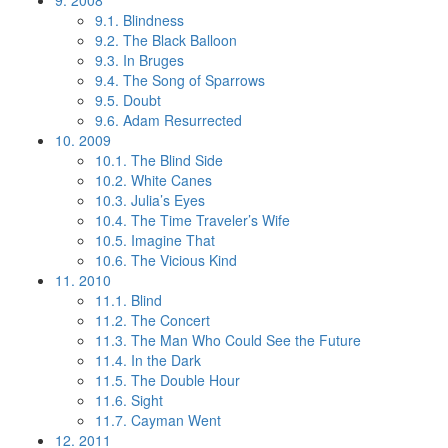
9.
2008
9.1.
Blindness
9.2.
The Black Balloon
9.3.
In Bruges
9.4.
The Song of Sparrows
9.5.
Doubt
9.6.
Adam Resurrected
10.
2009
10.1.
The Blind Side
10.2.
White Canes
10.3.
Julia’s Eyes
10.4.
The Time Traveler’s Wife
10.5.
Imagine That
10.6.
The Vicious Kind
11.
2010
11.1.
Blind
11.2.
The Concert
11.3.
The Man Who Could See the Future
11.4.
In the Dark
11.5.
The Double Hour
11.6.
Sight
11.7.
Cayman Went
12.
2011