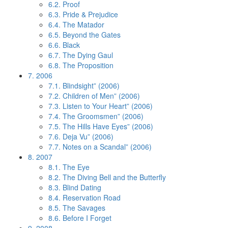
6.2.
Proof
6.3.
Pride & Prejudice
6.4.
The Matador
6.5.
Beyond the Gates
6.6.
Black
6.7.
The Dying Gaul
6.8.
The Proposition
7.
2006
7.1.
Blindsight” (2006)
7.2.
Children of Men” (2006)
7.3.
Listen to Your Heart” (2006)
7.4.
The Groomsmen” (2006)
7.5.
The Hills Have Eyes” (2006)
7.6.
Deja Vu” (2006)
7.7.
Notes on a Scandal” (2006)
8.
2007
8.1.
The Eye
8.2.
The Diving Bell and the Butterfly
8.3.
Blind Dating
8.4.
Reservation Road
8.5.
The Savages
8.6.
Before I Forget