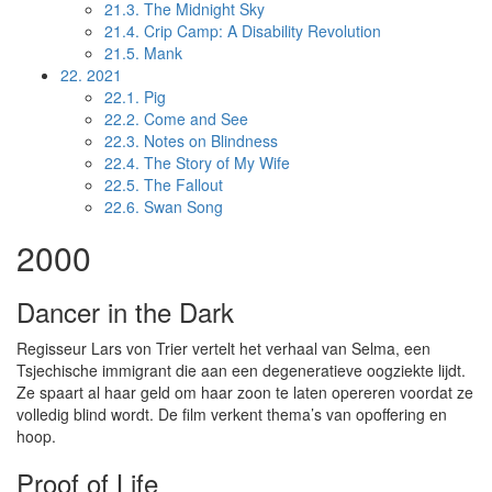
21.3.
The Midnight Sky
21.4.
Crip Camp: A Disability Revolution
21.5.
Mank
22.
2021
22.1.
Pig
22.2.
Come and See
22.3.
Notes on Blindness
22.4.
The Story of My Wife
22.5.
The Fallout
22.6.
Swan Song
2000
Dancer in the Dark
Regisseur Lars von Trier vertelt het verhaal van Selma, een
Tsjechische immigrant die aan een degeneratieve oogziekte lijdt.
Ze spaart al haar geld om haar zoon te laten opereren voordat ze
volledig blind wordt. De film verkent thema’s van opoffering en
hoop.
Proof of Life