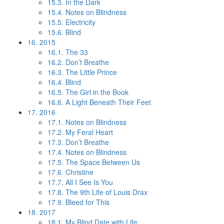
15.3.
In the Dark
15.4.
Notes on Blindness
15.5.
Electricity
15.6.
Blind
16.
2015
16.1.
The 33
16.2.
Don’t Breathe
16.3.
The Little Prince
16.4.
Blind
16.5.
The Girl in the Book
16.6.
A Light Beneath Their Feet
17.
2016
17.1.
Notes on Blindness
17.2.
My Feral Heart
17.3.
Don’t Breathe
17.4.
Notes on Blindness
17.5.
The Space Between Us
17.6.
Christine
17.7.
All I See Is You
17.8.
The 9th Life of Louis Drax
17.9.
Bleed for This
18.
2017
18.1.
My Blind Date with Life