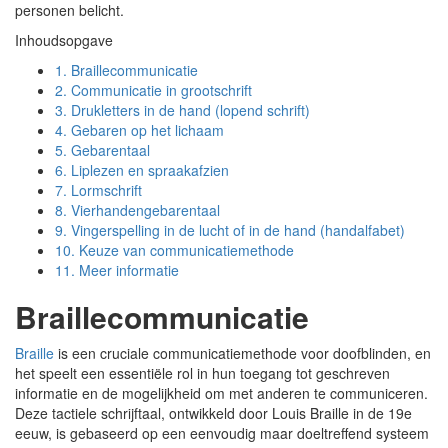
personen belicht.
Inhoudsopgave
1.
Braillecommunicatie
2.
Communicatie in grootschrift
3.
Drukletters in de hand (lopend schrift)
4.
Gebaren op het lichaam
5.
Gebarentaal
6.
Liplezen en spraakafzien
7.
Lormschrift
8.
Vierhandengebarentaal
9.
Vingerspelling in de lucht of in de hand (handalfabet)
10.
Keuze van communicatiemethode
11.
Meer informatie
Braillecommunicatie
Braille
is een cruciale communicatiemethode voor doofblinden, en
het speelt een essentiële rol in hun toegang tot geschreven
informatie en de mogelijkheid om met anderen te communiceren.
Deze tactiele schrijftaal, ontwikkeld door Louis Braille in de 19e
eeuw, is gebaseerd op een eenvoudig maar doeltreffend systeem