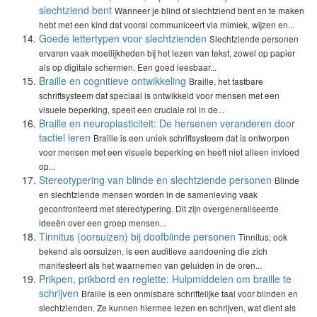
slechtziend bent
Wanneer je blind of slechtziend bent en te maken
hebt met een kind dat vooral communiceert via mimiek, wijzen en...
Goede lettertypen voor slechtzienden
Slechtziende personen
ervaren vaak moeilijkheden bij het lezen van tekst, zowel op papier
als op digitale schermen. Een goed leesbaar...
Braille en cognitieve ontwikkeling
Braille, het tastbare
schriftsysteem dat speciaal is ontwikkeld voor mensen met een
visuele beperking, speelt een cruciale rol in de...
Braille en neuroplasticiteit: De hersenen veranderen door
tactiel leren
Braille is een uniek schriftsysteem dat is ontworpen
voor mensen met een visuele beperking en heeft niet alleen invloed
op...
Stereotypering van blinde en slechtziende personen
Blinde
en slechtziende mensen worden in de samenleving vaak
geconfronteerd met stereotypering. Dit zijn overgeneraliseerde
ideeën over een groep mensen...
Tinnitus (oorsuizen) bij doofblinde personen
Tinnitus, ook
bekend als oorsuizen, is een auditieve aandoening die zich
manifesteert als het waarnemen van geluiden in de oren...
Prikpen, prikbord en reglette: Hulpmiddelen om braille te
schrijven
Braille is een onmisbare schriftelijke taal voor blinden en
slechtzienden. Ze kunnen hiermee lezen en schrijven, wat dient als