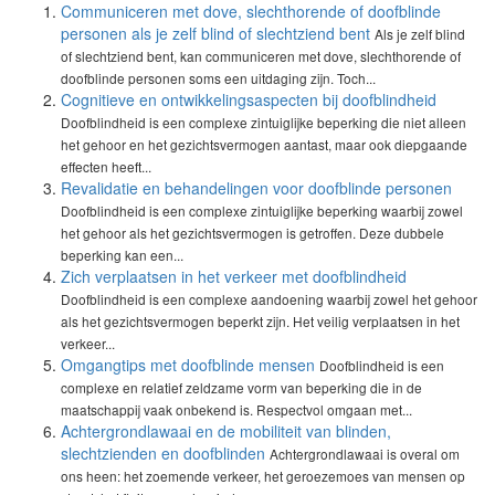
Communiceren met dove, slechthorende of doofblinde
personen als je zelf blind of slechtziend bent
Als je zelf blind
of slechtziend bent, kan communiceren met dove, slechthorende of
doofblinde personen soms een uitdaging zijn. Toch...
Cognitieve en ontwikkelingsaspecten bij doofblindheid
Doofblindheid is een complexe zintuiglijke beperking die niet alleen
het gehoor en het gezichtsvermogen aantast, maar ook diepgaande
effecten heeft...
Revalidatie en behandelingen voor doofblinde personen
Doofblindheid is een complexe zintuiglijke beperking waarbij zowel
het gehoor als het gezichtsvermogen is getroffen. Deze dubbele
beperking kan een...
Zich verplaatsen in het verkeer met doofblindheid
Doofblindheid is een complexe aandoening waarbij zowel het gehoor
als het gezichtsvermogen beperkt zijn. Het veilig verplaatsen in het
verkeer...
Omgangtips met doofblinde mensen
Doofblindheid is een
complexe en relatief zeldzame vorm van beperking die in de
maatschappij vaak onbekend is. Respectvol omgaan met...
Achtergrondlawaai en de mobiliteit van blinden,
slechtzienden en doofblinden
Achtergrondlawaai is overal om
ons heen: het zoemende verkeer, het geroezemoes van mensen op