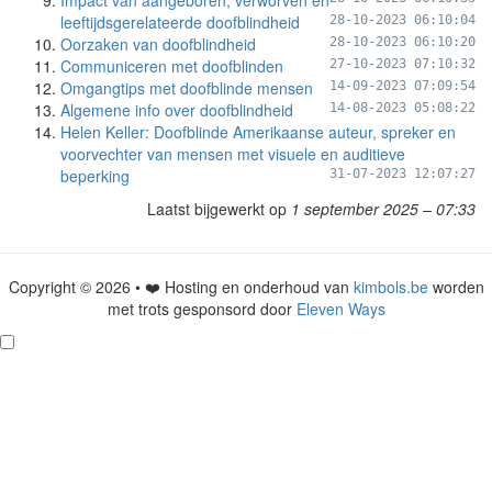
Impact van aangeboren, verworven en
leeftijdsgerelateerde doofblindheid
28-10-2023 06:10:04
Oorzaken van doofblindheid
28-10-2023 06:10:20
Communiceren met doofblinden
27-10-2023 07:10:32
Omgangtips met doofblinde mensen
14-09-2023 07:09:54
Algemene info over doofblindheid
14-08-2023 05:08:22
Helen Keller: Doofblinde Amerikaanse auteur, spreker en
voorvechter van mensen met visuele en auditieve
beperking
31-07-2023 12:07:27
Laatst bijgewerkt op
1 september 2025 – 07:33
Copyright © 2026 • ❤️ Hosting en onderhoud van
kimbols.be
worden
met trots gesponsord door
Eleven Ways