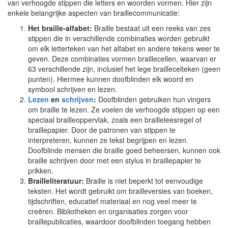
van verhoogde stippen die letters en woorden vormen. Hier zijn
enkele belangrijke aspecten van braillecommunicatie:
Het braille-alfabet:
Braille bestaat uit een reeks van zes
stippen die in verschillende combinaties worden gebruikt
om elk letterteken van het alfabet en andere tekens weer te
geven. Deze combinaties vormen braillecellen, waarvan er
63 verschillende zijn, inclusief het lege braillecelteken (geen
punten). Hiermee kunnen doofblinden elk woord en
symbool schrijven en lezen.
Lezen
en
schrijven
:
Doofblinden gebruiken hun vingers
om braille te lezen. Ze voelen de verhoogde stippen op een
speciaal brailleoppervlak, zoals een brailleleesregel of
braillepapier. Door de patronen van stippen te
interpreteren, kunnen ze tekst begrijpen en lezen.
Doofblinde mensen die braille goed beheersen, kunnen ook
braille schrijven door met een stylus in braillepapier te
prikken.
Brailleliteratuur:
Braille is niet beperkt tot eenvoudige
teksten. Het wordt gebruikt om brailleversies van boeken,
tijdschriften, educatief materiaal en nog veel meer te
creëren. Bibliotheken en organisaties zorgen voor
braillepublicaties, waardoor doofblinden toegang hebben