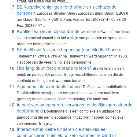
straat, het fluiten van de wind,...
BE Koepelverenigingen rond blinde en slechtziende
personen
Europese Blinden Unie (European Blind Union, EBU) 6
rue Gager-Gabillot F-75015 Paris France Tel.: (0033)147 05 38 20
Fax: (0033)147...
Kwaliteit van leven bij doofblinde personen
Kwaliteit van leven
is een cruciaal aspect van het welzijn van personen en speelt een
bijzonder belangrijke rol in het...
BE Auditieve & visuele beperking (doofblindheid)
Anna
Timmerman vzw De vzw Anna Timmerman werd opgericht in 1983.
Het doel van de vereniging is de belangen te...
Hoe lang duurt het om braille te leren?
Braille leren is een
uniek en persoonlijk proces. Er zijn verschillende factoren die de
snelheid en het gemak waarmee iemand...
Algemene info over doofblindheid
Definitie van doofblindheid
Doofblindheid verwijst naar een combinatie van een auditieve
(gehoor) en een visuele (zicht) beperking. De mate van...
Impact van aangeboren, verworven en leeftijdsgerelateerde
doofblindheid
Doofblindheid is een complexe en uitdagende
aandoening die een diepgaande impact kan hebben op het leven
van mensen. Er zijn...
Interactie met kleine kinderen die sterk visueel
communiceren (mimiek, wijzen) wanneer je blind of