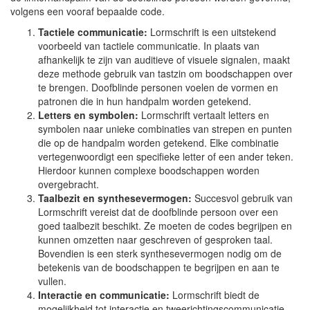
volgens een vooraf bepaalde code.
Tactiele communicatie:
Lormschrift is een uitstekend
voorbeeld van tactiele communicatie. In plaats van
afhankelijk te zijn van auditieve of visuele signalen, maakt
deze methode gebruik van tastzin om boodschappen over
te brengen. Doofblinde personen voelen de vormen en
patronen die in hun handpalm worden getekend.
Letters en symbolen:
Lormschrift vertaalt letters en
symbolen naar unieke combinaties van strepen en punten
die op de handpalm worden getekend. Elke combinatie
vertegenwoordigt een specifieke letter of een ander teken.
Hierdoor kunnen complexe boodschappen worden
overgebracht.
Taalbezit en synthesevermogen:
Succesvol gebruik van
Lormschrift vereist dat de doofblinde persoon over een
goed taalbezit beschikt. Ze moeten de codes begrijpen en
kunnen omzetten naar geschreven of gesproken taal.
Bovendien is een sterk synthesevermogen nodig om de
betekenis van de boodschappen te begrijpen en aan te
vullen.
Interactie en communicatie:
Lormschrift biedt de
mogelijkheid tot interactie en tweerichtingscommunicatie.