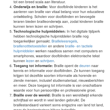
tot een breed scala aan literatuur.
Onderwijs en braille:
Voor doofblinde kinderen is het
aanleren van braille van vitaal belang voor hun educatieve
ontwikkeling. Scholen voor doofblinden en bevoegde
leraren bieden brailleonderwijs aan, zodat kinderen braille
kunnen leren lezen en schrijven.
Technologische hulpmiddelen:
In het digitale tijdperk
hebben technologische hulpmiddelen braille nog
toegankelijker gemaakt.
Brailleleesregels
,
braillenotitietoestellen
en andere
braille- en tactiele
hulpmiddelen
werken naadloos samen met computers en
smartphones, waardoor doofblinden elektronische tekst
kunnen
lezen
en
schrijven
.
Toegang tot informatie:
Braille opent de
deuren
naar
kennis en informatie voor doofblinden. Ze kunnen toegang
krijgen tot dezelfde soorten informatie als horende en
ziende mensen, inclusief studiemateriaal, nieuwsberichten
en meer. Deze toegang tot informatie is van onschatbare
waarde voor hun persoonlijke en professionele groei.
Braille over de wereld:
Braille is een wereldwijd erkende
schrijftaal en wordt in veel landen gebruikt. De
braillestandaard varieert soms enigszins van land tot land,
maar de basisprincipes blijven hetzelfde.