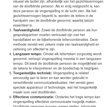
visueel als tactiel zijn, afhankelijk van het gezichtsvermogen
van de doofblinde persoon. Als er enig restgezicht is, kan
deze persoon de vingerspelling in de lucht zien. Als het
gezichtsvermogen beperkt is, worden de letters in de
handpalm van de doofblinde gevormd, waarbij tastzin
essentieel is.
Taalvaardigheid:
Zowel de doofblinde persoon als hun
gesprekspartner moeten vertrouwd zijn met het
handalfabet en de bijbehorende lettercombinaties. Deze
methode vereist een zekere mate van taalvaardigheid en
oefening om effectief te zijn.
Langzaam tempo:
Omdat elk letterteken zorgvuldig wordt
gevormd, verloopt vingerspelling meestal in een langzaam
tempo. Dit biedt de doofblinde persoon de mogelijkheid om
de tekens te interpreteren en de boodschap te begrijpen.
Toegankelijke techniek:
Vingerspelling is relatief
eenvoudig aan te leren en kan worden gebruikt in
verschillende communicatiesituaties. Het vereist geen
speciale apparatuur of technologie, wat het toegankelijk
maakt voor veel doofblinden.
Effectieve communicatie:
Ondanks het trage tempo kan
vingerspelling effectieve communicatie mogelijk maken.
Doofblinde personen kunnen vragen stellen, informatie