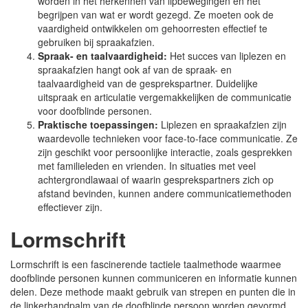
worden in het herkennen van lipbewegingen en het
begrijpen van wat er wordt gezegd. Ze moeten ook de
vaardigheid ontwikkelen om gehoorresten effectief te
gebruiken bij spraakafzien.
Spraak- en taalvaardigheid:
Het succes van liplezen en
spraakafzien hangt ook af van de spraak- en
taalvaardigheid van de gesprekspartner. Duidelijke
uitspraak en articulatie vergemakkelijken de communicatie
voor doofblinde personen.
Praktische toepassingen:
Liplezen en spraakafzien zijn
waardevolle technieken voor face-to-face communicatie. Ze
zijn geschikt voor persoonlijke interactie, zoals gesprekken
met familieleden en vrienden. In situaties met veel
achtergrondlawaai of waarin gesprekspartners zich op
afstand bevinden, kunnen andere communicatiemethoden
effectiever zijn.
Lormschrift
Lormschrift is een fascinerende tactiele taalmethode waarmee
doofblinde personen kunnen communiceren en informatie kunnen
delen. Deze methode maakt gebruik van strepen en punten die in
de linkerhandpalm van de doofblinde persoon worden gevormd,