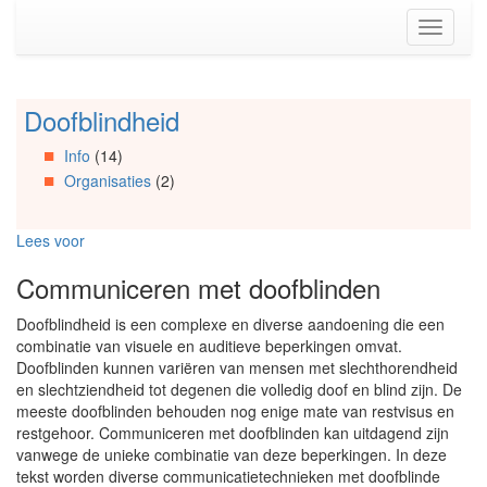
Spring
Toggle
naar
navigati
de
inhoud
(Accesskey
Doofblindheid
Spring
1)
naar
Spring
Info
(14)
Artikels
naar
Organisaties
(2)
Spring
de
naar
primaire
Info
zijbalk
Lees voor
Spring
(Accesskey
naar
2)
Communiceren met doofblinden
Organisaties
Spring
Doofblindheid is een complexe en diverse aandoening die een
naar
combinatie van visuele en auditieve beperkingen omvat.
Social
Doofblinden kunnen variëren van mensen met slechthorendheid
media
en slechtziendheid tot degenen die volledig doof en blind zijn. De
meeste doofblinden behouden nog enige mate van restvisus en
restgehoor. Communiceren met doofblinden kan uitdagend zijn
vanwege de unieke combinatie van deze beperkingen. In deze
tekst worden diverse communicatietechnieken met doofblinde