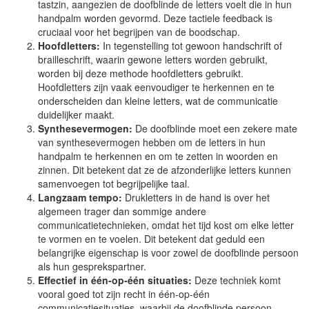
tastzin, aangezien de doofblinde de letters voelt die in hun
handpalm worden gevormd. Deze tactiele feedback is
cruciaal voor het begrijpen van de boodschap.
Hoofdletters:
In tegenstelling tot gewoon handschrift of
brailleschrift, waarin gewone letters worden gebruikt,
worden bij deze methode hoofdletters gebruikt.
Hoofdletters zijn vaak eenvoudiger te herkennen en te
onderscheiden dan kleine letters, wat de communicatie
duidelijker maakt.
Synthesevermogen:
De doofblinde moet een zekere mate
van synthesevermogen hebben om de letters in hun
handpalm te herkennen en om te zetten in woorden en
zinnen. Dit betekent dat ze de afzonderlijke letters kunnen
samenvoegen tot begrijpelijke taal.
Langzaam tempo:
Drukletters in de hand is over het
algemeen trager dan sommige andere
communicatietechnieken, omdat het tijd kost om elke letter
te vormen en te voelen. Dit betekent dat geduld een
belangrijke eigenschap is voor zowel de doofblinde persoon
als hun gesprekspartner.
Effectief in één-op-één situaties:
Deze techniek komt
vooral goed tot zijn recht in één-op-één
communicatiesituaties, waarbij de doofblinde persoon