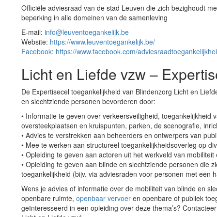
Officiële adviesraad van de stad Leuven die zich bezighoudt m
beperking in alle domeinen van de samenleving
E-mail:
info@leuventoegankelijk.be
Website:
https://www.leuventoegankelijk.be/
Facebook
:
https://www.facebook.com/adviesraadtoegankelijkhe
Licht en Liefde vzw – Experti
De Expertisecel toegankelijkheid van Blindenzorg Licht en Liefde
en slechtziende personen bevorderen door:
• Informatie te geven over verkeersveiligheid, toegankelijkheid 
oversteekplaatsen en kruispunten, parken, de scenografie, inri
• Advies te verstrekken aan beheerders en ontwerpers van publi
• Mee te werken aan structureel toegankelijkheidsoverleg op di
• Opleiding te geven aan actoren uit het werkveld van mobiliteit 
• Opleiding te geven aan blinde en slechtziende personen die zic
toegankelijkheid (bijv. via adviesraden voor personen met een 
Wens je advies of informatie over de mobiliteit van blinde en s
openbare ruimte,
openbaar vervoer
en openbare of publiek toe
geïnteresseerd in een opleiding over deze thema’s? Contacteer