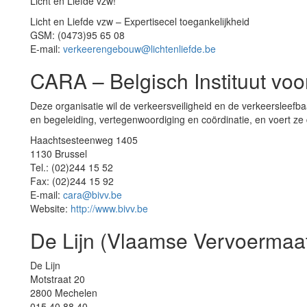
Licht en Liefde vzw!
Licht en Liefde vzw – Expertisecel toegankelijkheid
GSM: (0473)95 65 08
E-mail:
verkeerengebouw@lichtenliefde.be
CARA – Belgisch Instituut voo
Deze organisatie wil de verkeersveiligheid en de verkeersleefb
en begeleiding, vertegenwoordiging en coördinatie, en voert ze
Haachtsesteenweg 1405
1130 Brussel
Tel.: (02)244 15 52
Fax: (02)244 15 92
E-mail:
cara@bivv.be
Website:
http://www.bivv.be
De Lijn (Vlaamse Vervoermaat
De Lijn
Motstraat 20
2800 Mechelen
015 40 88 40