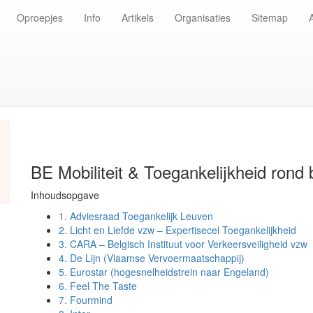
Oproepjes
Info
Artikels
Organisaties
Sitemap
BE Mobiliteit & Toegankelijkheid rond 
Inhoudsopgave
1.
Adviesraad Toegankelijk Leuven
2.
Licht en Liefde vzw – Expertisecel Toegankelijkheid
3.
CARA – Belgisch Instituut voor Verkeersveiligheid vzw
4.
De Lijn (Vlaamse Vervoermaatschappij)
5.
Eurostar (hogesnelheidstrein naar Engeland)
6.
Feel The Taste
7.
Fourmind