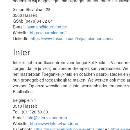
bedenken wij omgevingen die bijdragen tot een meer inclusieve
Simon Stevinlaan 28
3500 Hasselt
GSM: (0476)64 82 64
E-mail:
jasmien@fourmind.be
Website:
https://fourmind.be/
LinkedIn:
https://www.linkedin.com/in/jasmienherssens/
Inter
Inter is het expertisecentrum voor toegankelijkheid in Vlaand
zorgen dat je je veilig en zonder drempels kan verplaatsen. W
het masterplan Toegankelijkheid en coachen daarbij steden e
hun grondgebied toegankelijk te maken. We werken ook mee aa
vervoer. Op onze website kan je info, wenkenbladen en onderzo
Publicaties.
Belgiëplein 1
3510 Hasselt
Tel.: (011)26 50 30
E-mail:
info@inter.vlaanderen
Website:
http://www.inter.vlaanderen
Facebook:
https://www.facebook.com/events.inter
en
https://ww