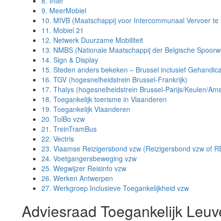
8.
Inter
9.
MeerMobiel
10.
MIVB (Maatschappij voor Intercommunaal Vervoer te 
11.
Mobiel 21
12.
Netwerk Duurzame Mobiliteit
13.
NMBS (Nationale Maatschappij der Belgische Spoor
14.
Sign & Display
15.
Steden anders bekeken – Brussel inclusief Gehandicap
16.
TGV (hogesnelheidstrein Brussel-Frankrijk)
17.
Thalys (hogesnelheidstrein Brussel-Parijs/Keulen/Am
18.
Toegankelijk toerisme in Vlaanderen
19.
Toegankelijk Vlaanderen
20.
TolBo vzw
21.
TreinTramBus
22.
Vectris
23.
Vlaamse Reizigersbond vzw (Reizigersbond vzw of 
24.
Voetgangersbeweging vzw
25.
Wegwijzer Reisinfo vzw
26.
Werken Antwerpen
27.
Werkgroep Inclusieve Toegankelijkheid vzw
Adviesraad Toegankelijk Leu