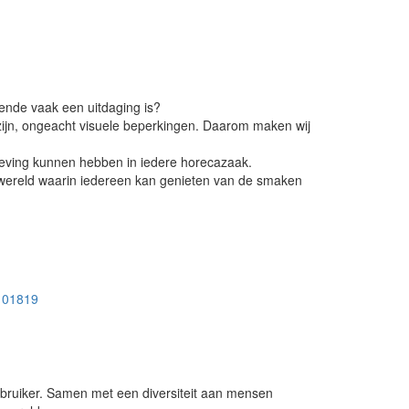
iende vaak een uitdaging is?
 zijn, ongeacht visuele beperkingen. Daarom maken wij
leving kunnen hebben in iedere horecazaak.
wereld waarin iedereen kan genieten van de smaken
9101819
ebruiker. Samen met een diversiteit aan mensen