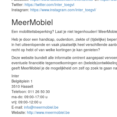
Twitter:
https://twitter.com/Inter_toegvl
Instagram:
https://www.instagram.com/inter_toegvl/
MeerMobiel
Een mobiliteitsbeperking? Laat je niet tegenhouden! MeerMobiel
Heb je door een handicap, ouderdom, ziekte of (tijdelijke) bepe
in het uiteenlopende en vaak plaatselijk heel verschillende aa
recht op hebt of van welke kortingen je kan genieten?
Deze website bundelt alle informatie omtrent aangepast vervoer 
eventuele financiële tegemoetkomingen en (beleids)ontwikkeling
geeft MeerMobiel je de mogelijkheid om zelf op zoek te gaan na
Inter
Belgiëplein 1
3510 Hasselt
Telefoon: 011 26 50 30
ma-do: 09:00-17:00 u
vrij: 09:00-12:00 u
E-mail:
info@meermobiel.be
Website:
http://www.meermobiel.be