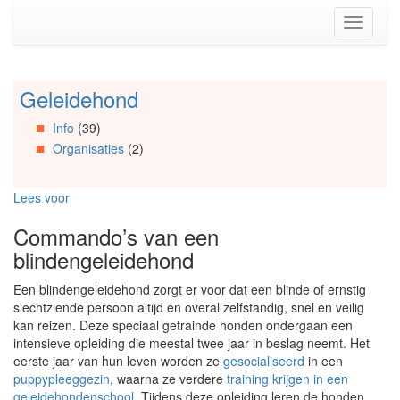
Spring
Toggle
naar
navigati
de
inhoud
(Accesskey
Geleidehond
Spring
1)
naar
Spring
Info
(39)
Artikels
naar
Organisaties
(2)
Spring
de
naar
primaire
Info
zijbalk
Lees voor
Spring
(Accesskey
naar
2)
Commando’s van een
Organisaties
blindengeleidehond
Spring
naar
Een blindengeleidehond zorgt er voor dat een blinde of ernstig
Social
slechtziende persoon altijd en overal zelfstandig, snel en veilig
media
kan reizen. Deze speciaal getrainde honden ondergaan een
intensieve opleiding die meestal twee jaar in beslag neemt. Het
eerste jaar van hun leven worden ze
gesocialiseerd
in een
puppypleeggezin
, waarna ze verdere
training krijgen in een
geleidehondenschool
. Tijdens deze opleiding leren de honden