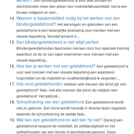
werken?
Een blindengeleidehond is voor veel blinden en
slechtzienden meer dan alleen een mobiliteitshulpmiddel: het is een
trouwe metgezel en een...
Waarom is basismobiliteit nodig bij het werken met een
blindengeleidehond?
Het aanvragen en gebruiken van een
geleidehond is een belangrijke beslissing voor mensen met een
visuele beperking. Voordat iemand in...
Een blindengeleidehond is niet altijd perfect
Blindengeleidehonden fascineren mensen door hun speciale training
waardoor ze de rol van ogen overnemen voor mensen met een
visuele beperking....
Hoe kan je werken met een geleidehond?
Een geleidehond is
voor veel mensen met een visuele beperking een waardevol
hulpmiddel om de mobiliteit en onafhankelijkheid te vergroten....
Info rond geleidehonden
Hebben alle mensen die blind zijn een
geleidehond? Nee, niet alle mensen die blind zijn hebben een
geleidehond. Het gebruik...
Schooltraining van een geleidehond
Een geleidehond wordt
niet zo geboren. Een hond wordt namelijk in diverse fasen opgeleid,
waarvan de schooltraining de laatste fase...
Wat kan een geleidehond en wat kan hij niet?
Dankzij een
geleidehond vergroot de mobiliteit, de zelfstandigheid en het
zelfvertrouwen van een blinde of slechtziende persoon. Deze