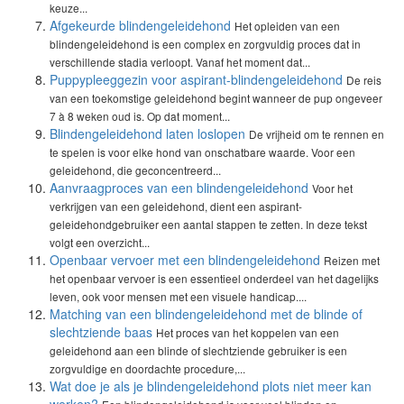
keuze...
Afgekeurde blindengeleidehond
Het opleiden van een
blindengeleidehond is een complex en zorgvuldig proces dat in
verschillende stadia verloopt. Vanaf het moment dat...
Puppypleeggezin voor aspirant-blindengeleidehond
De reis
van een toekomstige geleidehond begint wanneer de pup ongeveer
7 à 8 weken oud is. Op dat moment...
Blindengeleidehond laten loslopen
De vrijheid om te rennen en
te spelen is voor elke hond van onschatbare waarde. Voor een
geleidehond, die geconcentreerd...
Aanvraagproces van een blindengeleidehond
Voor het
verkrijgen van een geleidehond, dient een aspirant-
geleidehondgebruiker een aantal stappen te zetten. In deze tekst
volgt een overzicht...
Openbaar vervoer met een blindengeleidehond
Reizen met
het openbaar vervoer is een essentieel onderdeel van het dagelijks
leven, ook voor mensen met een visuele handicap....
Matching van een blindengeleidehond met de blinde of
slechtziende baas
Het proces van het koppelen van een
geleidehond aan een blinde of slechtziende gebruiker is een
zorgvuldige en doordachte procedure,...
Wat doe je als je blindengeleidehond plots niet meer kan