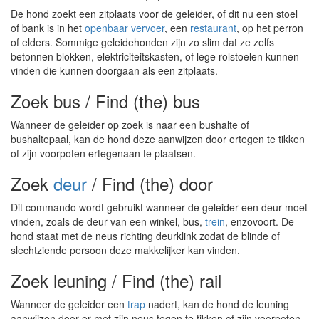
De hond zoekt een zitplaats voor de geleider, of dit nu een stoel
of bank is in het
openbaar vervoer
, een
restaurant
, op het perron
of elders. Sommige geleidehonden zijn zo slim dat ze zelfs
betonnen blokken, elektriciteitskasten, of lege rolstoelen kunnen
vinden die kunnen doorgaan als een zitplaats.
Zoek bus / Find (the) bus
Wanneer de geleider op zoek is naar een bushalte of
bushaltepaal, kan de hond deze aanwijzen door ertegen te tikken
of zijn voorpoten ertegenaan te plaatsen.
Zoek
deur
/ Find (the) door
Dit commando wordt gebruikt wanneer de geleider een deur moet
vinden, zoals de deur van een winkel, bus,
trein
, enzovoort. De
hond staat met de neus richting deurklink zodat de blinde of
slechtziende persoon deze makkelijker kan vinden.
Zoek leuning / Find (the) rail
Wanneer de geleider een
trap
nadert, kan de hond de leuning
aanwijzen door er met zijn neus tegen te tikken of zijn voorpoten