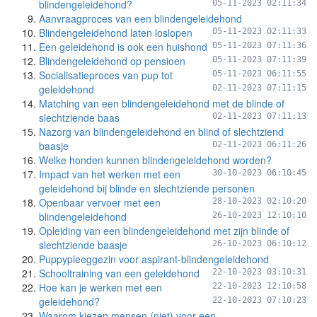
blindengeleidehond?
05-11-2023 02:11:34
Aanvraagproces van een blindengeleidehond
Blindengeleidehond laten loslopen
05-11-2023 02:11:33
Een geleidehond is ook een huishond
05-11-2023 07:11:36
Blindengeleidehond op pensioen
05-11-2023 07:11:39
Socialisatieproces van pup tot
05-11-2023 06:11:55
geleidehond
02-11-2023 07:11:15
Matching van een blindengeleidehond met de blinde of
slechtziende baas
02-11-2023 07:11:13
Nazorg van blindengeleidehond en blind of slechtziend
baasje
02-11-2023 06:11:26
Welke honden kunnen blindengeleidehond worden?
Impact van het werken met een
30-10-2023 06:10:45
geleidehond bij blinde en slechtziende personen
Openbaar vervoer met een
28-10-2023 02:10:20
blindengeleidehond
26-10-2023 12:10:10
Opleiding van een blindengeleidehond met zijn blinde of
slechtziende baasje
26-10-2023 06:10:12
Puppypleeggezin voor aspirant-blindengeleidehond
Schooltraining van een geleidehond
22-10-2023 03:10:31
Hoe kan je werken met een
22-10-2023 12:10:58
geleidehond?
22-10-2023 07:10:23
Waarom kiezen mensen (niet) voor een