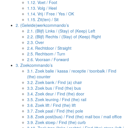
1.12.
Voet / Foot
1.13.
Volg / Heel
1.14.
Vrij / Free / Yes / OK
1.15.
Zit(ten) / Sit
2.
(Geleide)werkcommando’s
2.1.
(Blijf) Links / (Stay) of (Keep) Left
2.2.
(Blijf) Rechts / (Stay) of (Keep) Right
2.3.
Over
2.4.
Rechtdoor / Straight
2.5.
Rechtsom / Turn
2.6.
Vooraan / Forward
3.
Zoekcommando’s
3.1.
Zoek balie / kassa / receptie / toonbalk / Find
(the) counter
3.2.
Zoek bank / Find (a) chair
3.3.
Zoek bus / Find (the) bus
3.4.
Zoek deur / Find (the) door
3.5.
Zoek leuning / Find (the) rail
3.6.
Zoek lift / Find (the) lift
3.7.
Zoek paal / Find (the) pole
3.8.
Zoek post(bus) / Find (the) mail box / mail office
3.9.
Zoek stoep / Find (the) curb