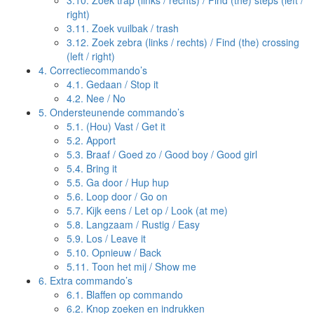
3.10.
Zoek trap (links / rechts) / Find (the) steps (left /
right)
3.11.
Zoek vuilbak / trash
3.12.
Zoek zebra (links / rechts) / Find (the) crossing
(left / right)
4.
Correctiecommando’s
4.1.
Gedaan / Stop it
4.2.
Nee / No
5.
Ondersteunende commando’s
5.1.
(Hou) Vast / Get it
5.2.
Apport
5.3.
Braaf / Goed zo / Good boy / Good girl
5.4.
Bring it
5.5.
Ga door / Hup hup
5.6.
Loop door / Go on
5.7.
Kijk eens / Let op / Look (at me)
5.8.
Langzaam / Rustig / Easy
5.9.
Los / Leave it
5.10.
Opnieuw / Back
5.11.
Toon het mij / Show me
6.
Extra commando’s
6.1.
Blaffen op commando
6.2.
Knop zoeken en indrukken