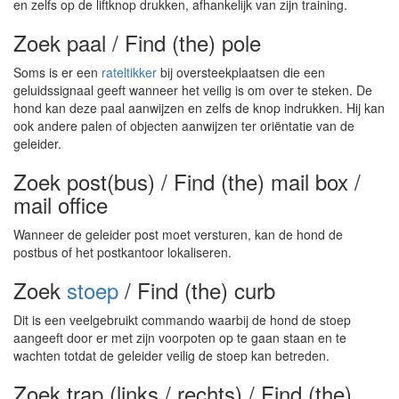
en zelfs op de liftknop drukken, afhankelijk van zijn training.
Zoek paal / Find (the) pole
Soms is er een
rateltikker
bij oversteekplaatsen die een
geluidssignaal geeft wanneer het veilig is om over te steken. De
hond kan deze paal aanwijzen en zelfs de knop indrukken. Hij kan
ook andere palen of objecten aanwijzen ter oriëntatie van de
geleider.
Zoek post(bus) / Find (the) mail box /
mail office
Wanneer de geleider post moet versturen, kan de hond de
postbus of het postkantoor lokaliseren.
Zoek
stoep
/ Find (the) curb
Dit is een veelgebruikt commando waarbij de hond de stoep
aangeeft door er met zijn voorpoten op te gaan staan en te
wachten totdat de geleider veilig de stoep kan betreden.
Zoek trap (links / rechts) / Find (the)