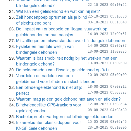
blindengeleidehond?
22-10-2023 06:10:52
Wat kan een geleidehond en wat kan hij niet?
Zelf hondenpoep opruimen als je blind
22-10-2023 05:10:30
of slechtziend bent
03-10-2023 06:10:48
De impact van onbedoeld en illegaal vuurwerk op
geleidehonden en hun baasjes
14-09-2023 12:09:51
Misvattingen en misverstanden over blindengeleidehonden
Fysieke en mentale welzijn van
14-09-2023 05:09:37
blindengeleidehonden
13-09-2023 11:09:35
Waarom is basismobiliteit nodig bij het werken met een
blindengeleidehond?
13-09-2023 07:09:09
De heldendaden van Roselle, geleidehond op 9/11
Voordelen en nadelen van een
10-09-2023 05:09:09
geleidehond voor blinden en slechtzienden
Een blindengeleidehond is niet altijd
18-08-2023 07:08:12
perfect
17-08-2023 05:08:23
Waarom mag je een geleidehond niet aaien en afleiden?
Blindvriendelijke GPS-trackers voor
12-08-2023 07:08:34
(geleide)honden
08-08-2023 04:08:30
Bachelorproef ervaringen met blindengeleidehonden
Inzamelpunten plastic doppen voor
15-05-2019 08:05:46
KNGF Geleidehonden
23-10-2015 06:10:06