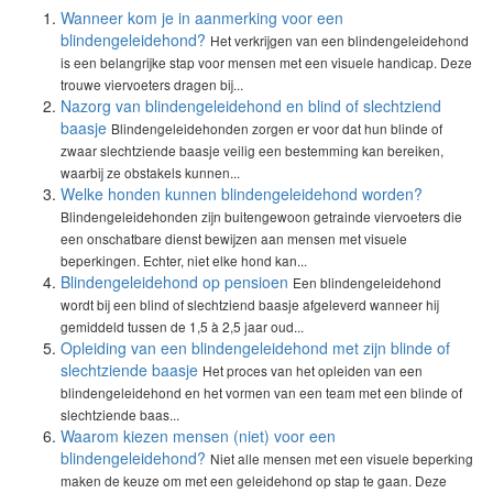
Wanneer kom je in aanmerking voor een
blindengeleidehond?
Het verkrijgen van een blindengeleidehond
is een belangrijke stap voor mensen met een visuele handicap. Deze
trouwe viervoeters dragen bij...
Nazorg van blindengeleidehond en blind of slechtziend
baasje
Blindengeleidehonden zorgen er voor dat hun blinde of
zwaar slechtziende baasje veilig een bestemming kan bereiken,
waarbij ze obstakels kunnen...
Welke honden kunnen blindengeleidehond worden?
Blindengeleidehonden zijn buitengewoon getrainde viervoeters die
een onschatbare dienst bewijzen aan mensen met visuele
beperkingen. Echter, niet elke hond kan...
Blindengeleidehond op pensioen
Een blindengeleidehond
wordt bij een blind of slechtziend baasje afgeleverd wanneer hij
gemiddeld tussen de 1,5 à 2,5 jaar oud...
Opleiding van een blindengeleidehond met zijn blinde of
slechtziende baasje
Het proces van het opleiden van een
blindengeleidehond en het vormen van een team met een blinde of
slechtziende baas...
Waarom kiezen mensen (niet) voor een
blindengeleidehond?
Niet alle mensen met een visuele beperking
maken de keuze om met een geleidehond op stap te gaan. Deze