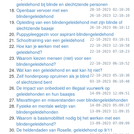
geleidehond bij blinde en slechtziende personen
Openbaar vervoer met een
28-10-2023 02:10:20
blindengeleidehond
26-10-2023 12:10:10
Opleiding van een blindengeleidehond met zijn blinde of
slechtziende baasje
26-10-2023 06:10:12
Puppypleeggezin voor aspirant-blindengeleidehond
Schooltraining van een geleidehond
22-10-2023 03:10:31
Hoe kan je werken met een
22-10-2023 12:10:58
geleidehond?
22-10-2023 07:10:23
Waarom kiezen mensen (niet) voor een
blindengeleidehond?
22-10-2023 06:10:52
Wat kan een geleidehond en wat kan hij niet?
Zelf hondenpoep opruimen als je blind
22-10-2023 05:10:30
of slechtziend bent
03-10-2023 06:10:48
De impact van onbedoeld en illegaal vuurwerk op
geleidehonden en hun baasjes
14-09-2023 12:09:51
Misvattingen en misverstanden over blindengeleidehonden
Fysieke en mentale welzijn van
14-09-2023 05:09:37
blindengeleidehonden
13-09-2023 11:09:35
Waarom is basismobiliteit nodig bij het werken met een
blindengeleidehond?
13-09-2023 07:09:09
De heldendaden van Roselle, geleidehond op 9/11