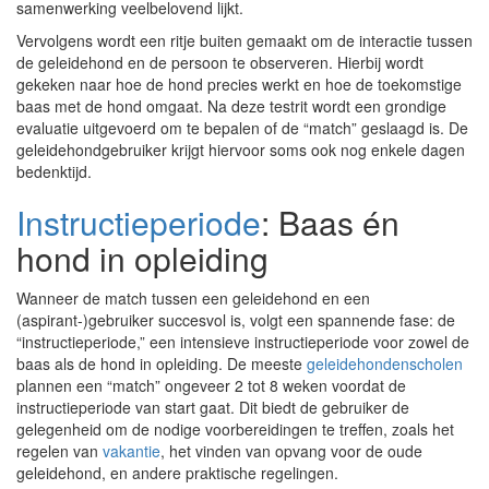
samenwerking veelbelovend lijkt.
Vervolgens wordt een ritje buiten gemaakt om de interactie tussen
de geleidehond en de persoon te observeren. Hierbij wordt
gekeken naar hoe de hond precies werkt en hoe de toekomstige
baas met de hond omgaat. Na deze testrit wordt een grondige
evaluatie uitgevoerd om te bepalen of de “match” geslaagd is. De
geleidehondgebruiker krijgt hiervoor soms ook nog enkele dagen
bedenktijd.
Instructieperiode
: Baas én
hond in opleiding
Wanneer de match tussen een geleidehond en een
(aspirant-)gebruiker succesvol is, volgt een spannende fase: de
“instructieperiode,” een intensieve instructieperiode voor zowel de
baas als de hond in opleiding. De meeste
geleidehondenscholen
plannen een “match” ongeveer 2 tot 8 weken voordat de
instructieperiode van start gaat. Dit biedt de gebruiker de
gelegenheid om de nodige voorbereidingen te treffen, zoals het
regelen van
vakantie
, het vinden van opvang voor de oude
geleidehond, en andere praktische regelingen.