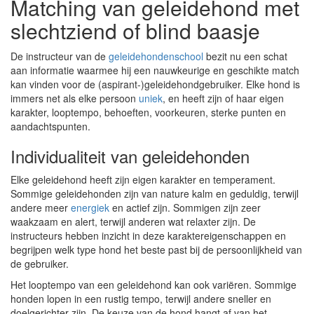
Matching van geleidehond met
slechtziend of blind baasje
De instructeur van de
geleidehondenschool
bezit nu een schat
aan informatie waarmee hij een nauwkeurige en geschikte match
kan vinden voor de (aspirant-)geleidehondgebruiker. Elke hond is
immers net als elke persoon
uniek
, en heeft zijn of haar eigen
karakter, looptempo, behoeften, voorkeuren, sterke punten en
aandachtspunten.
Individualiteit van geleidehonden
Elke geleidehond heeft zijn eigen karakter en temperament.
Sommige geleidehonden zijn van nature kalm en geduldig, terwijl
andere meer
energiek
en actief zijn. Sommigen zijn zeer
waakzaam en alert, terwijl anderen wat relaxter zijn. De
instructeurs hebben inzicht in deze karaktereigenschappen en
begrijpen welk type hond het beste past bij de persoonlijkheid van
de gebruiker.
Het looptempo van een geleidehond kan ook variëren. Sommige
honden lopen in een rustig tempo, terwijl andere sneller en
doelgerichter zijn. De keuze van de hond hangt af van het