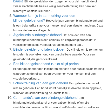
baasje
Blindengeleidehonden zorgen er voor dat hun blinde of
zwaar slechtziende baasje veilig een bestemming kan bereiken,
waarbij ze obstakels kunnen...
Wanneer kom je in aanmerking voor een
blindengeleidehond?
Het verkrijgen van een blindengeleidehond
is een belangrijke stap voor mensen met een visuele handicap. Deze
trouwe viervoeters dragen bij...
Afgekeurde blindengeleidehond
Het opleiden van een
blindengeleidehond is een complex en zorgvuldig proces dat in
verschillende stadia verloopt. Vanaf het moment dat...
Blindengeleidehond laten loslopen
De vrijheid om te rennen en
te spelen is voor elke hond van onschatbare waarde. Voor een
geleidehond, die geconcentreerd...
Een blindengeleidehond is niet altijd perfect
Blindengeleidehonden fascineren mensen door hun speciale training
waardoor ze de rol van ogen overnemen voor mensen met een
visuele beperking....
Schooltraining van een geleidehond
Een geleidehond wordt
niet zo geboren. Een hond wordt namelijk in diverse fasen opgeleid,
waarvan de schooltraining de laatste fase...
Commando’s van een blindengeleidehond
Een
blindengeleidehond zorgt er voor dat een blinde of ernstig
slechtziende persoon altijd en overal zelfstandig, snel en veilig kan...