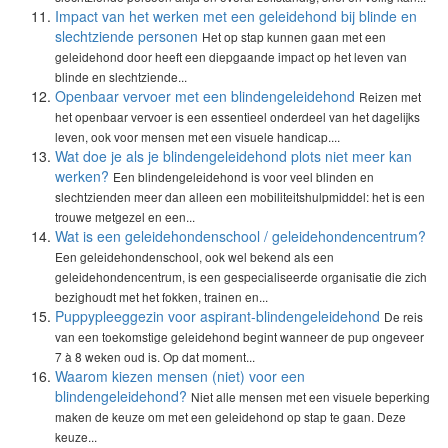
Impact van het werken met een geleidehond bij blinde en
slechtziende personen
Het op stap kunnen gaan met een
geleidehond door heeft een diepgaande impact op het leven van
blinde en slechtziende...
Openbaar vervoer met een blindengeleidehond
Reizen met
het openbaar vervoer is een essentieel onderdeel van het dagelijks
leven, ook voor mensen met een visuele handicap....
Wat doe je als je blindengeleidehond plots niet meer kan
werken?
Een blindengeleidehond is voor veel blinden en
slechtzienden meer dan alleen een mobiliteitshulpmiddel: het is een
trouwe metgezel en een...
Wat is een geleidehondenschool / geleidehondencentrum?
Een geleidehondenschool, ook wel bekend als een
geleidehondencentrum, is een gespecialiseerde organisatie die zich
bezighoudt met het fokken, trainen en...
Puppypleeggezin voor aspirant-blindengeleidehond
De reis
van een toekomstige geleidehond begint wanneer de pup ongeveer
7 à 8 weken oud is. Op dat moment...
Waarom kiezen mensen (niet) voor een
blindengeleidehond?
Niet alle mensen met een visuele beperking
maken de keuze om met een geleidehond op stap te gaan. Deze
keuze...