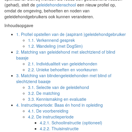
(gehad), stelt de
geleidehondenschool
een nieuw profiel op,
omdat de omgeving, behoeften en noden van
geleidehondgebruikers ook kunnen veranderen.
Inhoudsopgave
1.
Profiel opstellen van de (aspirant-)geleidehondgebruiker
1.1.
Verkennend gesprek
1.2.
Wandeling (met DogSim)
2.
Matching van geleidehond met slechtziend of blind
baasje
2.1.
Individualiteit van geleidehonden
2.2.
Unieke behoeften en voorkeuren
3.
Matching van blindengeleidehonden met blind of
slechtziend baasje
3.1.
Selectie van de geleidehond
3.2.
De matching
3.3.
Kennismaking en evaluatie
4.
Instructieperiode: Baas én hond in opleiding
4.1.
De voorbereiding
4.2.
De instructieperiode
4.2.1.
Schoolinstructie (optioneel)
4.2.2.
Thuisinstructie