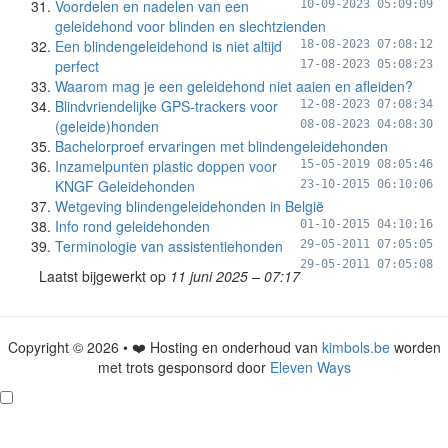
Voordelen en nadelen van een
10-09-2023 05:09:09
geleidehond voor blinden en slechtzienden
Een blindengeleidehond is niet altijd
18-08-2023 07:08:12
perfect
17-08-2023 05:08:23
Waarom mag je een geleidehond niet aaien en afleiden?
Blindvriendelijke GPS-trackers voor
12-08-2023 07:08:34
(geleide)honden
08-08-2023 04:08:30
Bachelorproef ervaringen met blindengeleidehonden
Inzamelpunten plastic doppen voor
15-05-2019 08:05:46
KNGF Geleidehonden
23-10-2015 06:10:06
Wetgeving blindengeleidehonden in België
Info rond geleidehonden
01-10-2015 04:10:16
Terminologie van assistentiehonden
29-05-2011 07:05:05
29-05-2011 07:05:08
Laatst bijgewerkt op
11 juni 2025 – 07:17
Copyright © 2026 • ❤️ Hosting en onderhoud van
kimbols.be
worden
met trots gesponsord door
Eleven Ways