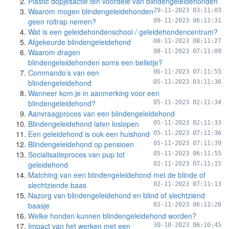
Plastic dopjesactie ten voordele van blindengeleidehonden
Waarom mogen blindengeleidehonden
29-11-2023 03:11:03
geen roltrap nemen?
09-11-2023 06:11:31
Wat is een geleidehondenschool / geleidehondencentrum?
Afgekeurde blindengeleidehond
08-11-2023 08:11:27
Waarom dragen
08-11-2023 07:11:09
blindengeleidehonden soms een belletje?
Commando’s van een
06-11-2023 07:11:55
blindengeleidehond
05-11-2023 03:11:36
Wanneer kom je in aanmerking voor een
blindengeleidehond?
05-11-2023 02:11:34
Aanvraagproces van een blindengeleidehond
Blindengeleidehond laten loslopen
05-11-2023 02:11:33
Een geleidehond is ook een huishond
05-11-2023 07:11:36
Blindengeleidehond op pensioen
05-11-2023 07:11:39
Socialisatieproces van pup tot
05-11-2023 06:11:55
geleidehond
02-11-2023 07:11:15
Matching van een blindengeleidehond met de blinde of
slechtziende baas
02-11-2023 07:11:13
Nazorg van blindengeleidehond en blind of slechtziend
baasje
02-11-2023 06:11:26
Welke honden kunnen blindengeleidehond worden?
Impact van het werken met een
30-10-2023 06:10:45