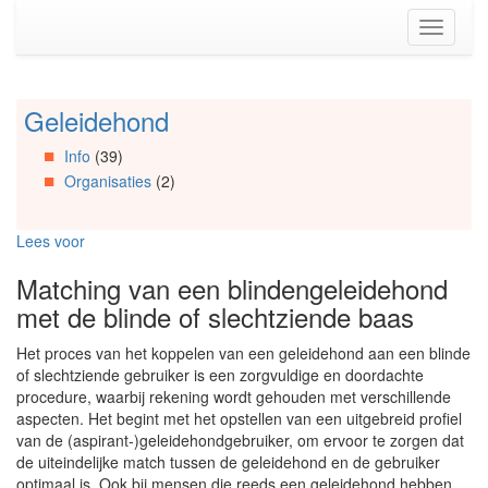
Spring
Toggle
naar
navigati
de
inhoud
(Accesskey
Geleidehond
Spring
1)
naar
Spring
Info
(39)
Artikels
naar
Organisaties
(2)
Spring
de
naar
primaire
Info
zijbalk
Lees voor
Spring
(Accesskey
naar
2)
Matching van een blindengeleidehond
Organisaties
met de blinde of slechtziende baas
Spring
naar
Het proces van het koppelen van een geleidehond aan een blinde
Social
of slechtziende gebruiker is een zorgvuldige en doordachte
media
procedure, waarbij rekening wordt gehouden met verschillende
aspecten. Het begint met het opstellen van een uitgebreid profiel
van de (aspirant-)geleidehondgebruiker, om ervoor te zorgen dat
de uiteindelijke match tussen de geleidehond en de gebruiker
optimaal is. Ook bij mensen die reeds een geleidehond hebben