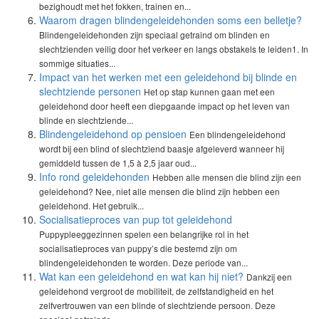
bezighoudt met het fokken, trainen en...
Waarom dragen blindengeleidehonden soms een belletje?
Blindengeleidehonden zijn speciaal getraind om blinden en
slechtzienden veilig door het verkeer en langs obstakels te leiden1. In
sommige situaties...
Impact van het werken met een geleidehond bij blinde en
slechtziende personen
Het op stap kunnen gaan met een
geleidehond door heeft een diepgaande impact op het leven van
blinde en slechtziende...
Blindengeleidehond op pensioen
Een blindengeleidehond
wordt bij een blind of slechtziend baasje afgeleverd wanneer hij
gemiddeld tussen de 1,5 à 2,5 jaar oud...
Info rond geleidehonden
Hebben alle mensen die blind zijn een
geleidehond? Nee, niet alle mensen die blind zijn hebben een
geleidehond. Het gebruik...
Socialisatieproces van pup tot geleidehond
Puppypleeggezinnen spelen een belangrijke rol in het
socialisatieproces van puppy’s die bestemd zijn om
blindengeleidehonden te worden. Deze periode van...
Wat kan een geleidehond en wat kan hij niet?
Dankzij een
geleidehond vergroot de mobiliteit, de zelfstandigheid en het
zelfvertrouwen van een blinde of slechtziende persoon. Deze