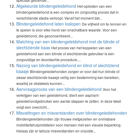
speciaal getrainde...
Afgekeurde blindengeleidehond
Het opleiden van een
blindengeleidehond is een complex en zorgvuldig proces dat in
verschillende stadia verloopt. Vanaf het moment dat...
Blindengeleidehond laten loslopen
De vrijheid om te rennen en
te spelen is voor elke hond van onschatbare waarde. Voor een
geleidehond, die geconcentreerd...
Matching van een blindengeleidehond met de blinde of
slechtziende baas
Het proces van het koppelen van een
geleidehond aan een blinde of slechtziende gebruiker is een
zorgvuldige en doordachte procedure,...
Nazorg van blindengeleidehond en blind of slechtziend
baasje
Blindengeleidehonden zorgen er voor dat hun blinde of
zwaar slechtziende baasje veilig een bestemming kan bereiken,
waarbij ze obstakels kunnen...
Aanvraagproces van een blindengeleidehond
Voor het
verkrijgen van een geleidehond, dient een aspirant-
geleidehondgebruiker een aantal stappen te zetten. In deze tekst
volgt een overzicht...
Misvattingen en misverstanden over blindengeleidehonden
Blindengeleidehonden zijn trouwe metgezellen en onmisbare
mobiliteitshulpmiddelen voor mensen met een visuele beperking.
Helaas zijn er talloze misverstanden en onjuiste...