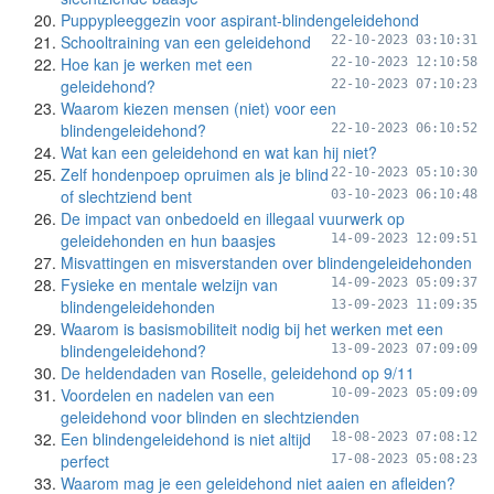
Puppypleeggezin voor aspirant-blindengeleidehond
Schooltraining van een geleidehond
22-10-2023 03:10:31
Hoe kan je werken met een
22-10-2023 12:10:58
geleidehond?
22-10-2023 07:10:23
Waarom kiezen mensen (niet) voor een
blindengeleidehond?
22-10-2023 06:10:52
Wat kan een geleidehond en wat kan hij niet?
Zelf hondenpoep opruimen als je blind
22-10-2023 05:10:30
of slechtziend bent
03-10-2023 06:10:48
De impact van onbedoeld en illegaal vuurwerk op
geleidehonden en hun baasjes
14-09-2023 12:09:51
Misvattingen en misverstanden over blindengeleidehonden
Fysieke en mentale welzijn van
14-09-2023 05:09:37
blindengeleidehonden
13-09-2023 11:09:35
Waarom is basismobiliteit nodig bij het werken met een
blindengeleidehond?
13-09-2023 07:09:09
De heldendaden van Roselle, geleidehond op 9/11
Voordelen en nadelen van een
10-09-2023 05:09:09
geleidehond voor blinden en slechtzienden
Een blindengeleidehond is niet altijd
18-08-2023 07:08:12
perfect
17-08-2023 05:08:23
Waarom mag je een geleidehond niet aaien en afleiden?