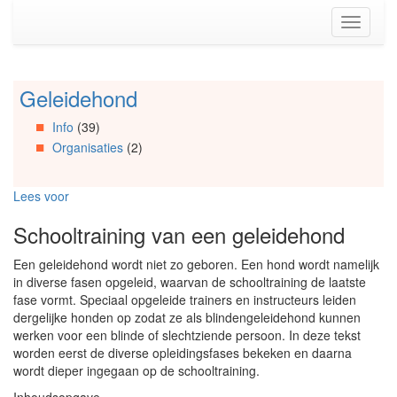
Spring
Toggle
naar
navigati
de
inhoud
(Accesskey
Geleidehond
Spring
1)
naar
Spring
Info
(39)
Artikels
naar
Organisaties
(2)
Spring
de
naar
primaire
Info
zijbalk
Lees voor
Spring
(Accesskey
naar
2)
Schooltraining van een geleidehond
Organisaties
Spring
Een geleidehond wordt niet zo geboren. Een hond wordt namelijk
naar
in diverse fasen opgeleid, waarvan de schooltraining de laatste
Social
fase vormt. Speciaal opgeleide trainers en instructeurs leiden
media
dergelijke honden op zodat ze als blindengeleidehond kunnen
werken voor een blinde of slechtziende persoon. In deze tekst
worden eerst de diverse opleidingsfases bekeken en daarna
wordt dieper ingegaan op de schooltraining.