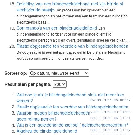
Opleiding van een blindengeleidehond met zijn blinde of
slechtziende baasje
Het proces van het opleiden van een
blindengeleidehond en het vormen van een team met een blinde of
slechtziende baas...
Commando’s van een blindengeleidehond
Een
blindengeleidehond zorgt er voor dat een blinde of ernstig
slechtziende persoon altijd en overal zelfstandig, snel en veilig kan...
Plastic dopjesactie ten voordele van blindengeleidehonden
De dopjesactie is een initiatief dat zowel in België als in Nederland
wordt georganiseerd om fondsen te werven voor de...
Sorteer op:
Resultaten per pagina:
Wat doe je als je blindengeleidehond plots niet meer kan
werken?
04-08-2025 05:08:27
Plastic dopjesactie ten voordele van blindengeleidehonden
Waarom mogen blindengeleidehonden
29-11-2023 03:11:03
geen roltrap nemen?
09-11-2023 06:11:31
Wat is een geleidehondenschool / geleidehondencentrum?
Afgekeurde blindengeleidehond
08-11-2023 08:11:27