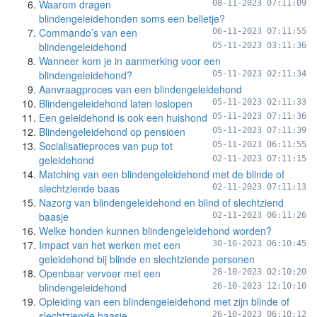
Waarom dragen
08-11-2023 07:11:09
blindengeleidehonden soms een belletje?
Commando’s van een
06-11-2023 07:11:55
blindengeleidehond
05-11-2023 03:11:36
Wanneer kom je in aanmerking voor een
blindengeleidehond?
05-11-2023 02:11:34
Aanvraagproces van een blindengeleidehond
Blindengeleidehond laten loslopen
05-11-2023 02:11:33
Een geleidehond is ook een huishond
05-11-2023 07:11:36
Blindengeleidehond op pensioen
05-11-2023 07:11:39
Socialisatieproces van pup tot
05-11-2023 06:11:55
geleidehond
02-11-2023 07:11:15
Matching van een blindengeleidehond met de blinde of
slechtziende baas
02-11-2023 07:11:13
Nazorg van blindengeleidehond en blind of slechtziend
baasje
02-11-2023 06:11:26
Welke honden kunnen blindengeleidehond worden?
Impact van het werken met een
30-10-2023 06:10:45
geleidehond bij blinde en slechtziende personen
Openbaar vervoer met een
28-10-2023 02:10:20
blindengeleidehond
26-10-2023 12:10:10
Opleiding van een blindengeleidehond met zijn blinde of
slechtziende baasje
26-10-2023 06:10:12