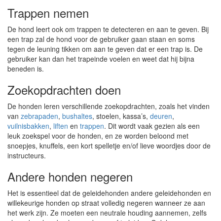
Trappen nemen
De hond leert ook om trappen te detecteren en aan te geven. Bij
een trap zal de hond voor de gebruiker gaan staan en soms
tegen de leuning tikken om aan te geven dat er een trap is. De
gebruiker kan dan het trapeinde voelen en weet dat hij bijna
beneden is.
Zoekopdrachten doen
De honden leren verschillende zoekopdrachten, zoals het vinden
van
zebrapaden
,
bushaltes
, stoelen, kassa’s,
deuren
,
vuilnisbakken
,
liften
en
trappen
. Dit wordt vaak gezien als een
leuk zoekspel voor de honden, en ze worden beloond met
snoepjes, knuffels, een kort spelletje en/of lieve woordjes door de
instructeurs.
Andere honden negeren
Het is essentieel dat de geleidehonden andere geleidehonden en
willekeurige honden op straat volledig negeren wanneer ze aan
het werk zijn. Ze moeten een neutrale houding aannemen, zelfs