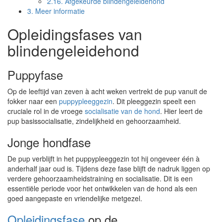
2.16.
Afgekeurde blindengeleidehond
3.
Meer informatie
Opleidingsfases van
blindengeleidehond
Puppyfase
Op de leeftijd van zeven à acht weken vertrekt de pup vanuit de
fokker naar een
puppypleeggezin
. Dit pleeggezin speelt een
cruciale rol in de vroege
socialisatie van de hond
. Hier leert de
pup basissocialisatie, zindelijkheid en gehoorzaamheid.
Jonge hondfase
De pup verblijft in het puppypleeggezin tot hij ongeveer één à
anderhalf jaar oud is. Tijdens deze fase blijft de nadruk liggen op
verdere gehoorzaamheidstraining en socialisatie. Dit is een
essentiële periode voor het ontwikkelen van de hond als een
goed aangepaste en vriendelijke metgezel.
Opleidingsfase
op de