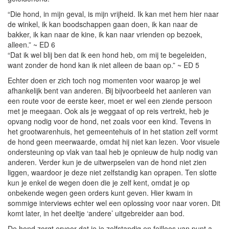
“Die hond, in mijn geval, is mijn vrijheid. Ik kan met hem hier naar
de winkel, ik kan boodschappen gaan doen, ik kan naar de
bakker, ik kan naar de kine, ik kan naar vrienden op bezoek,
alleen.” ~ ED 6
“Dat ik wel blij ben dat ik een hond heb, om mij te begeleiden,
want zonder de hond kan ik niet alleen de baan op.” ~ ED 5
Echter doen er zich toch nog momenten voor waarop je wel
afhankelijk bent van anderen. Bij bijvoorbeeld het aanleren van
een route voor de eerste keer, moet er wel een ziende persoon
met je meegaan. Ook als je weggaat of op reis vertrekt, heb je
opvang nodig voor de hond, net zoals voor een kind. Tevens in
het grootwarenhuis, het gemeentehuis of in het station zelf vormt
de hond geen meerwaarde, omdat hij niet kan lezen. Voor visuele
ondersteuning op vlak van taal heb je opnieuw de hulp nodig van
anderen. Verder kun je de uitwerpselen van de hond niet zien
liggen, waardoor je deze niet zelfstandig kan oprapen. Ten slotte
kun je enkel de wegen doen die je zelf kent, omdat je op
onbekende wegen geen orders kunt geven. Hier kwam in
sommige interviews echter wel een oplossing voor naar voren. Dit
komt later, in het deeltje ‘andere’ uitgebreider aan bod.
De hond zorgt ervoor dat je je zelfstandig en feilloos van punt a