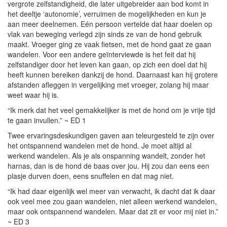
vergrote zelfstandigheid, die later uitgebreider aan bod komt in
het deeltje ‘autonomie’, verruimen de mogelijkheden en kun je
aan meer deelnemen. Eén persoon vertelde dat haar doelen op
vlak van beweging verlegd zijn sinds ze van de hond gebruik
maakt. Vroeger ging ze vaak fietsen, met de hond gaat ze gaan
wandelen. Voor een andere geïnterviewde is het feit dat hij
zelfstandiger door het leven kan gaan, op zich een doel dat hij
heeft kunnen bereiken dankzij de hond. Daarnaast kan hij grotere
afstanden afleggen in vergelijking met vroeger, zolang hij maar
weet waar hij is.
“Ik merk dat het veel gemakkelijker is met de hond om je vrije tijd
te gaan invullen.” ~ ED 1
Twee ervaringsdeskundigen gaven aan teleurgesteld te zijn over
het ontspannend wandelen met de hond. Je moet altijd al
werkend wandelen. Als je als onspanning wandelt, zonder het
harnas, dan is de hond de baas over jou. Hij zou dan eens een
plasje durven doen, eens snuffelen en dat mag niet.
“Ik had daar eigenlijk wel meer van verwacht, ik dacht dat ik daar
ook veel mee zou gaan wandelen, niet alleen werkend wandelen,
maar ook ontspannend wandelen. Maar dat zit er voor mij niet in.”
~ ED 3