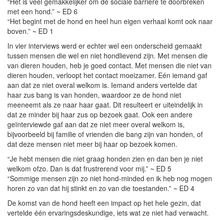
“Het is veel gemakkelijker om de sociale barrière te doorbreken
met een hond.” ~ ED 6
“Het begint met de hond en heel hun eigen verhaal komt ook naar
boven.” ~ ED 1
In vier interviews werd er echter wel een onderscheid gemaakt
tussen mensen die wel en niet hondlievend zijn. Met mensen die
van dieren houden, heb je goed contact. Met mensen die niet van
dieren houden, verloopt het contact moeizamer. Eén iemand gaf
aan dat ze niet overal welkom is. Iemand anders vertelde dat
haar zus bang is van honden, waardoor ze de hond niet
meeneemt als ze naar haar gaat. Dit resulteert er uiteindelijk in
dat ze minder bij haar zus op bezoek gaat. Ook een andere
geïnterviewde gaf aan dat ze niet meer overal welkom is,
bijvoorbeeld bij familie of vrienden die bang zijn van honden, of
dat deze mensen niet meer bij haar op bezoek komen.
“Je hebt mensen die niet graag honden zien en dan ben je niet
welkom ofzo. Dan is dat frustrerend voor mij.” ~ ED 5
“Sommige mensen zijn zo niet hond-minded en ik heb nog mogen
horen zo van dat hij stinkt en zo van die toestanden.” ~ ED 4
De komst van de hond heeft een impact op het hele gezin, dat
vertelde één ervaringsdeskundige, iets wat ze niet had verwacht.