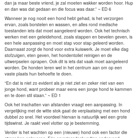
dan ja maar beste vriend, je zal moeten wakker worden hoor. Hup
en dan was dat gedaan en die focus was daar.” ~ ED 6
Wanneer je nog nooit een hond hebt gehad, is het verzorgen
ervan, zoals borstelen en wassen, en alles rond medische
toestanden iets dat moet aangeleerd worden. Ook het technisch
werken met een geleidehond, zoals stappen en bevelen geven, is
een hele aanpassing en moet stap voor stap geleerd worden.
Daarnaast zorgt de hond voor extra kuiswerk. Je moet elke dag
stofzuigen, eten geven, het hondentoilet reinigen en de
uitwerpselen oprapen. Ook dit is iets dat vaak moet aangeleerd
worden. De honden leren wel in het centrum aan om op een
vaste plaats hun behoefte te doen.
“En dat is niet zo evident als je niet ziet en zeker niet van een
jonge hond, want probeer maar eens een jonge hond te kammen
en te doen stil staan.” ~ ED 1
Ook het inschatten van afstanden vraagt een aanpassing. In
vergelijking met de witte stok gaat de verplaatsing met een hond
dubbel zo snel. Het voordeel hiervan is natuurlijk wel een grote
tijdswinst. Je raakt veel vlotter op je bestemming.
Verder is het wachten op een (nieuwe) hond ook een factor die