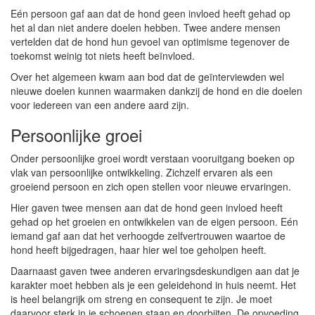
Eén persoon gaf aan dat de hond geen invloed heeft gehad op
het al dan niet andere doelen hebben. Twee andere mensen
vertelden dat de hond hun gevoel van optimisme tegenover de
toekomst weinig tot niets heeft beïnvloed.
Over het algemeen kwam aan bod dat de geïnterviewden wel
nieuwe doelen kunnen waarmaken dankzij de hond en die doelen
voor iedereen van een andere aard zijn.
Persoonlijke groei
Onder persoonlijke groei wordt verstaan vooruitgang boeken op
vlak van persoonlijke ontwikkeling. Zichzelf ervaren als een
groeiend persoon en zich open stellen voor nieuwe ervaringen.
Hier gaven twee mensen aan dat de hond geen invloed heeft
gehad op het groeien en ontwikkelen van de eigen persoon. Eén
iemand gaf aan dat het verhoogde zelfvertrouwen waartoe de
hond heeft bijgedragen, haar hier wel toe geholpen heeft.
Daarnaast gaven twee anderen ervaringsdeskundigen aan dat je
karakter moet hebben als je een geleidehond in huis neemt. Het
is heel belangrijk om streng en consequent te zijn. Je moet
daarvoor sterk in je schoenen staan en doorbijten. De opvoeding