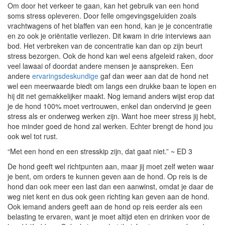
Om door het verkeer te gaan, kan het gebruik van een hond
soms stress opleveren. Door felle omgevingsgeluiden zoals
vrachtwagens of het blaffen van een hond, kan je je concentratie
en zo ook je oriëntatie verliezen. Dit kwam in drie interviews aan
bod. Het verbreken van de concentratie kan dan op zijn beurt
stress bezorgen. Ook de hond kan wel eens afgeleid raken, door
veel lawaai of doordat andere mensen je aanspreken. Een
andere
ervaringsdeskundige
gaf dan weer aan dat de hond net
wel een meerwaarde biedt om langs een drukke baan te lopen en
hij dit net gemakkelijker maakt. Nog iemand anders wijst erop dat
je de hond 100% moet vertrouwen, enkel dan ondervind je geen
stress als er onderweg werken zijn. Want hoe meer stress jij hebt,
hoe minder goed de hond zal werken. Echter brengt de hond jou
ook wel tot rust.
“Met een hond en een stresskip zijn, dat gaat niet.” ~ ED 3
De hond geeft wel richtpunten aan, maar jij moet zelf weten waar
je bent, om orders te kunnen geven aan de hond. Op reis is de
hond dan ook meer een last dan een aanwinst, omdat je daar de
weg niet kent en dus ook geen richting kan geven aan de hond.
Ook iemand anders geeft aan de hond op reis eerder als een
belasting te ervaren, want je moet altijd eten en drinken voor de