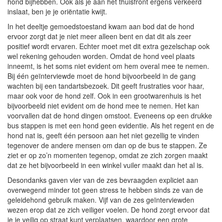
hond bijhebben. Ook als je aan het thuisfront ergens verkeerd
inslaat, ben je je oriëntatie kwijt.
In het deeltje gemoedstoestand kwam aan bod dat de hond
ervoor zorgt dat je niet meer alleen bent en dat dit als zeer
positief wordt ervaren. Echter moet met dit extra gezelschap ook
wel rekening gehouden worden. Omdat de hond veel plaats
inneemt, is het soms niet evident om hem overal mee te nemen.
Bij één geïnterviewde moet de hond bijvoorbeeld in de gang
wachten bij een tandartsbezoek. Dit geeft frustraties voor haar,
maar ook voor de hond zelf. Ook in een grootwarenhuis is het
bijvoorbeeld niet evident om de hond mee te nemen. Het kan
voorvallen dat de hond dingen omstoot. Eveneens op een drukke
bus stappen is met een hond geen evidentie. Als het regent en de
hond nat is, geeft één persoon aan het niet gezellig te vinden
tegenover de andere mensen om dan op de bus te stappen. Ze
ziet er op zo’n momenten tegenop, omdat ze zich zorgen maakt
dat ze het bijvoorbeeld in een winkel vuiler maakt dan het al is.
Desondanks gaven vier van de zes bevraagden expliciet aan
overwegend minder tot geen stress te hebben sinds ze van de
geleidehond gebruik maken. Vijf van de zes geïnterviewden
wezen erop dat ze zich veiliger voelen. De hond zorgt ervoor dat
je je veilig op straat kunt verplaatsen, waardoor een grote