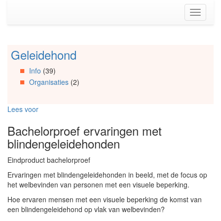
Spring
Toggle
naar
navigati
de
inhoud
(Accesskey
Geleidehond
Spring
1)
naar
Spring
Info
(39)
Artikels
naar
Organisaties
(2)
Spring
de
naar
primaire
Info
zijbalk
Lees voor
Spring
(Accesskey
naar
2)
Bachelorproef ervaringen met
Organisaties
blindengeleidehonden
Spring
naar
Eindproduct bachelorproef
Social
media
Ervaringen met blindengeleidehonden in beeld, met de focus op
het welbevinden van personen met een visuele beperking.
Hoe ervaren mensen met een visuele beperking de komst van
een blindengeleidehond op vlak van welbevinden?