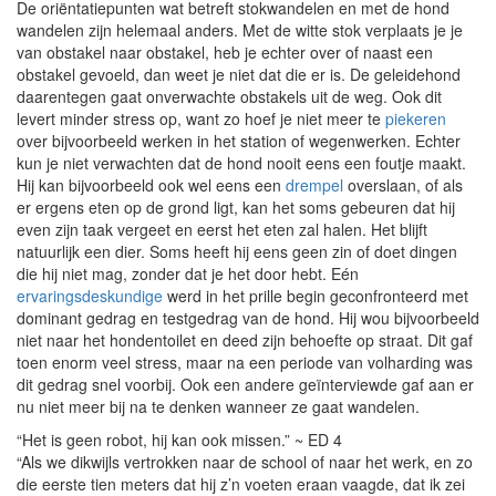
De oriëntatiepunten wat betreft stokwandelen en met de hond
wandelen zijn helemaal anders. Met de witte stok verplaats je je
van obstakel naar obstakel, heb je echter over of naast een
obstakel gevoeld, dan weet je niet dat die er is. De geleidehond
daarentegen gaat onverwachte obstakels uit de weg. Ook dit
levert minder stress op, want zo hoef je niet meer te
piekeren
over bijvoorbeeld werken in het station of wegenwerken. Echter
kun je niet verwachten dat de hond nooit eens een foutje maakt.
Hij kan bijvoorbeeld ook wel eens een
drempel
overslaan, of als
er ergens eten op de grond ligt, kan het soms gebeuren dat hij
even zijn taak vergeet en eerst het eten zal halen. Het blijft
natuurlijk een dier. Soms heeft hij eens geen zin of doet dingen
die hij niet mag, zonder dat je het door hebt. Eén
ervaringsdeskundige
werd in het prille begin geconfronteerd met
dominant gedrag en testgedrag van de hond. Hij wou bijvoorbeeld
niet naar het hondentoilet en deed zijn behoefte op straat. Dit gaf
toen enorm veel stress, maar na een periode van volharding was
dit gedrag snel voorbij. Ook een andere geïnterviewde gaf aan er
nu niet meer bij na te denken wanneer ze gaat wandelen.
“Het is geen robot, hij kan ook missen.” ~ ED 4
“Als we dikwijls vertrokken naar de school of naar het werk, en zo
die eerste tien meters dat hij z’n voeten eraan vaagde, dat ik zei