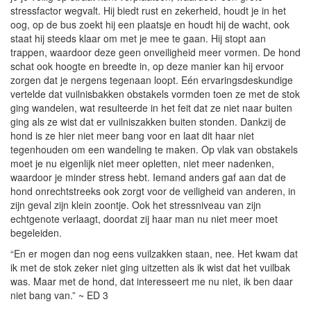
stressfactor wegvalt. Hij biedt rust en zekerheid, houdt je in het
oog, op de bus zoekt hij een plaatsje en houdt hij de wacht, ook
staat hij steeds klaar om met je mee te gaan. Hij stopt aan
trappen, waardoor deze geen onveiligheid meer vormen. De hond
schat ook hoogte en breedte in, op deze manier kan hij ervoor
zorgen dat je nergens tegenaan loopt. Eén ervaringsdeskundige
vertelde dat vuilnisbakken obstakels vormden toen ze met de stok
ging wandelen, wat resulteerde in het feit dat ze niet naar buiten
ging als ze wist dat er vuilniszakken buiten stonden. Dankzij de
hond is ze hier niet meer bang voor en laat dit haar niet
tegenhouden om een wandeling te maken. Op vlak van obstakels
moet je nu eigenlijk niet meer opletten, niet meer nadenken,
waardoor je minder stress hebt. Iemand anders gaf aan dat de
hond onrechtstreeks ook zorgt voor de veiligheid van anderen, in
zijn geval zijn klein zoontje. Ook het stressniveau van zijn
echtgenote verlaagt, doordat zij haar man nu niet meer moet
begeleiden.
“En er mogen dan nog eens vuilzakken staan, nee. Het kwam dat
ik met de stok zeker niet ging uitzetten als ik wist dat het vuilbak
was. Maar met de hond, dat interesseert me nu niet, ik ben daar
niet bang van.” ~ ED 3