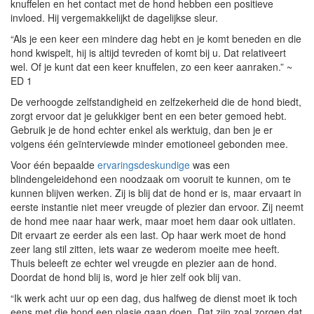
knuffelen en het contact met de hond hebben een positieve
invloed. Hij vergemakkelijkt de dagelijkse sleur.
“Als je een keer een mindere dag hebt en je komt beneden en die
hond kwispelt, hij is altijd tevreden of komt bij u. Dat relativeert
wel. Of je kunt dat een keer knuffelen, zo een keer aanraken.” ~
ED 1
De verhoogde zelfstandigheid en zelfzekerheid die de hond biedt,
zorgt ervoor dat je gelukkiger bent en een beter gemoed hebt.
Gebruik je de hond echter enkel als werktuig, dan ben je er
volgens één geïnterviewde minder emotioneel gebonden mee.
Voor één bepaalde
ervaringsdeskundige
was een
blindengeleidehond een noodzaak om vooruit te kunnen, om te
kunnen blijven werken. Zij is blij dat de hond er is, maar ervaart in
eerste instantie niet meer vreugde of plezier dan ervoor. Zij neemt
de hond mee naar haar werk, maar moet hem daar ook uitlaten.
Dit ervaart ze eerder als een last. Op haar werk moet de hond
zeer lang stil zitten, iets waar ze wederom moeite mee heeft.
Thuis beleeft ze echter wel vreugde en plezier aan de hond.
Doordat de hond blij is, word je hier zelf ook blij van.
“Ik werk acht uur op een dag, dus halfweg de dienst moet ik toch
eens met die hond een plasje gaan doen. Dat zijn zoal zorgen dat