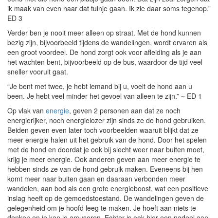
ik maak van even naar dat tuinje gaan. Ik zie daar soms tegenop.”
ED 3
Verder ben je nooit meer alleen op straat. Met de hond kunnen
bezig zijn, bijvoorbeeld tijdens de wandelingen, wordt ervaren als
een groot voordeel. De hond zorgt ook voor afleiding als je aan
het wachten bent, bijvoorbeeld op de bus, waardoor de tijd veel
sneller vooruit gaat.
“Je bent met twee, je hebt iemand bij u, voelt de hond aan u
been. Je hebt veel minder het gevoel van alleen te zijn.” ~ ED 1
Op vlak van
energie
, geven 2 personen aan dat ze noch
energierijker, noch energielozer zijn sinds ze de hond gebruiken.
Beiden geven even later toch voorbeelden waaruit blijkt dat ze
meer energie halen uit het gebruik van de hond. Door het spelen
met de hond en doordat je ook bij slecht weer naar buiten moet,
krijg je meer energie. Ook anderen geven aan meer energie te
hebben sinds ze van de hond gebruik maken. Eveneens bij hen
komt meer naar buiten gaan en daaraan verbonden meer
wandelen, aan bod als een grote energieboost, wat een positieve
inslag heeft op de gemoedstoestand. De wandelingen geven de
gelegenheid om je hoofd leeg te maken. Je hoeft aan niets te
denken en je kan je amuseren. Echter is ook hier een nadeel aan