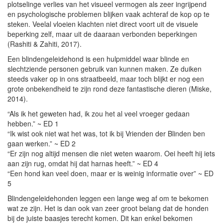
plotselinge verlies van het visueel vermogen als zeer ingrijpend
en psychologische problemen blijken vaak achteraf de kop op te
steken. Veelal vloeien klachten niet direct voort uit de visuele
beperking zelf, maar uit de daaraan verbonden beperkingen
(Rashiti & Zahiti, 2017).
Een blindengeleidehond is een hulpmiddel waar blinde en
slechtziende personen gebruik van kunnen maken. Ze duiken
steeds vaker op in ons straatbeeld, maar toch blijkt er nog een
grote onbekendheid te zijn rond deze fantastische dieren (Miske,
2014).
“Als ik het geweten had, ik zou het al veel vroeger gedaan
hebben.” ~ ED 1
“Ik wist ook niet wat het was, tot ik bij Vrienden der Blinden ben
gaan werken.” ~ ED 2
“Er zijn nog altijd mensen die niet weten waarom. Oei heeft hij iets
aan zijn rug, omdat hij dat harnas heeft.” ~ ED 4
“Een hond kan veel doen, maar er is weinig informatie over” ~ ED
5
Blindengeleidehonden leggen een lange weg af om te bekomen
wat ze zijn. Het is dan ook van zeer groot belang dat de honden
bij de juiste baasjes terecht komen. Dit kan enkel bekomen