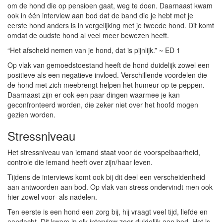
om de hond die op pensioen gaat, weg te doen. Daarnaast kwam
ook in één interview aan bod dat de band die je hebt met je
eerste hond anders is in vergelijking met je tweede hond. Dit komt
omdat de oudste hond al veel meer bewezen heeft.
“Het afscheid nemen van je hond, dat is pijnlijk.” ~ ED 1
Op vlak van gemoedstoestand heeft de hond duidelijk zowel een
positieve als een negatieve invloed. Verschillende voordelen die
de hond met zich meebrengt helpen het humeur op te peppen.
Daarnaast zijn er ook een paar dingen waarmee je kan
geconfronteerd worden, die zeker niet over het hoofd mogen
gezien worden.
Stressniveau
Het stressniveau van iemand staat voor de voorspelbaarheid,
controle die iemand heeft over zijn/haar leven.
Tijdens de interviews komt ook bij dit deel een verscheidenheid
aan antwoorden aan bod. Op vlak van stress ondervindt men ook
hier zowel voor- als nadelen.
Ten eerste is een hond een zorg bij, hij vraagt veel tijd, liefde en
aandacht. Dit kwam in elk interview zeer duidelijk aan bod. Het is