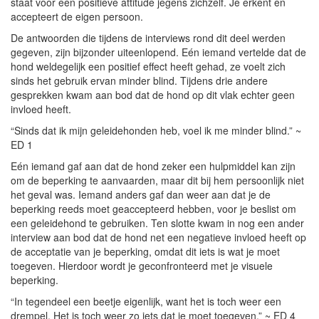
staat voor een positieve attitude jegens zichzelf. Je erkent en
accepteert de eigen persoon.
De antwoorden die tijdens de interviews rond dit deel werden
gegeven, zijn bijzonder uiteenlopend. Eén iemand vertelde dat de
hond weldegelijk een positief effect heeft gehad, ze voelt zich
sinds het gebruik ervan minder blind. Tijdens drie andere
gesprekken kwam aan bod dat de hond op dit vlak echter geen
invloed heeft.
“Sinds dat ik mijn geleidehonden heb, voel ik me minder blind.” ~
ED 1
Eén iemand gaf aan dat de hond zeker een hulpmiddel kan zijn
om de beperking te aanvaarden, maar dit bij hem persoonlijk niet
het geval was. Iemand anders gaf dan weer aan dat je de
beperking reeds moet geaccepteerd hebben, voor je beslist om
een geleidehond te gebruiken. Ten slotte kwam in nog een ander
interview aan bod dat de hond net een negatieve invloed heeft op
de acceptatie van je beperking, omdat dit iets is wat je moet
toegeven. Hierdoor wordt je geconfronteerd met je visuele
beperking.
“In tegendeel een beetje eigenlijk, want het is toch weer een
drempel. Het is toch weer zo iets dat je moet toegeven.” ~ ED 4