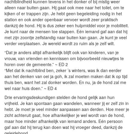
nachtblindheid kunnen tevens in het donker of bij mistig weer
alleen naar buiten gaan. Hij gaat ook mee naar het toilet, om te
kijken of er trappen zijn. Je hebt geen begeleiding nodig in het
station en ook ander openbaar vervoer wordt zeer praktisch
dankzij de hond. Hij is dus zeker een hulpmiddel voor je mobiliteit.
Je kunt naar de mensen toe stappen. Eén iemand gaf aan dat hij
met zijn zoontje zelfstandig naar buiten kan gaan. Je kunt je veel
verder verplaatsen. Je wereld wordt zo ruim als je zelf wilt.
“Dat je anders altijd afhankelijk blijft ook van kinderen, van je
vrouw, van vrienden en kennissen om bijvoorbeeld nieuwtjes te
horen over de gemeente.” ~ ED 2
“Met dat ik nachtblind ben, zeker ’s winters, was ik dan eerder
aan het denken van oei ja goh, ik zal moeten maken dat ik op tijd
thuis ben, want het zal donker worden. En nu, ja de hond zal me
wel naar huis doen.” ~ ED 4
Drie ervaringsdeskundigen stelden de hond gelijk aan hun
vrijheid. Je kan spontaan gaan wandelen, wanneer jij er zelf zin in
hebt. Je moet je veel minder aanpassen aan derden. Hoe meer je
zicht achteruit gaat, hoe afhankelijker je wel wordt van de hond,
maar hoe minder afhankelijk van iemand anders. Eén persoon
gaf aan dat hij terug kan doen wat hij vroeger deed, dankzij de
geleidehond.