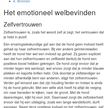
6.
Bronnen
Het emotioneel welbevinden
Zelfvertrouwen
Zelfvertrouwen is, zoals het woord zelf al zegt, het vertrouwen dat
je hebt in jezelf.
Eén ervaringsdeskundige gaf aan dat de hond geen invloed heeft
gehad op haar zelfvertrouwen. Bij vier andere geïnterviewden
heeft de hond hier wel een invloed op gehad. Zij gaven expliciet
aan dat hun zelfvertrouwen en zelfbeeld dankzij de hond een
positieve boost hebben gekregen. De hond zorgt ervoor dat je
minder tegen iets aanloopt, wat ervoor zorgt dat je minder blauwe
plekken en kapotte brillen hebt. Ook doordat je zelfstandiger en
minder afhankelijk bent van anderen, stijgt het zelfvertrouwen.
Verder gaf iemand aan dat zijn houding fierder en trotser is sinds
hij de hond gebruikt. Met een witte stok heeft hij altijd de neiging
om naar beneden te kijken, naar de grond. Met de hond
daarentegen, kijkt hij voor zich. Daarnaast zorgt die zelfzekerheid
ervoor dat hij een uitdaging, zoals een lange wandeltocht, durft
aangaan. Naast deze positieve invloed op het zelfvertrouwen, gaf