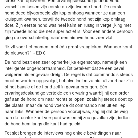
stress kan opleveren. Eén ervaringsdeskundige ondervond
verschillen tussen zijn eerste en zijn tweede hond. De eerste
hond deed bijvoorbeeld zijn kop omhoog wanneer ze aan een
kruispunt kwamen, terwijl de tweede hond net zijn kop omlaag
doet. Zijn eerste hond was heel kalm en rustig in vergelijking met
zijn tweede hond die net super actief is. Voor een andere persoon
ging de overschakeling naar een nieuwe hond zeer vlot.
“Ik zit voor het moment met één groot vraagteken. Wanneer komt
de nieuwen?” ~ ED 6
De hond bezit een zeer opmerkelijke eigenschap, namelijk een
intelligente ongehoorzaamheid. Dit betekent dat ze een bevel
weigeren als er gevaar dreigt. De regel is dat commando’s steeds
moeten worden opgevolgd, behalve indien ze niet uitvoerbaar zijn
of het baasje of de hond zelf in gevaar brengen. Eén
ervaringsdeskundige vertelde een ervaring waarbij hij een order
gaf aan de hond om naar rechts te lopen, zoals hij steeds doet op
die plaats, maar de hond voerde dit commando niet uit en liep
naar links. Wanneer de persoon voorbij was, zag hij dat de weg
aan de rechter kant versperd was en hij zou gevallen zijn, indien
de hond hem langs die kant had geleid.
Tot slot brengen de interviews nog enkele bevindingen naar