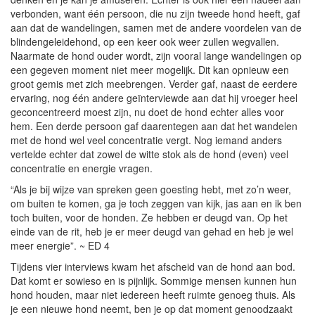
verbonden, want één persoon, die nu zijn tweede hond heeft, gaf
aan dat de wandelingen, samen met de andere voordelen van de
blindengeleidehond, op een keer ook weer zullen wegvallen.
Naarmate de hond ouder wordt, zijn vooral lange wandelingen op
een gegeven moment niet meer mogelijk. Dit kan opnieuw een
groot gemis met zich meebrengen. Verder gaf, naast de eerdere
ervaring, nog één andere geïnterviewde aan dat hij vroeger heel
geconcentreerd moest zijn, nu doet de hond echter alles voor
hem. Een derde persoon gaf daarentegen aan dat het wandelen
met de hond wel veel concentratie vergt. Nog iemand anders
vertelde echter dat zowel de witte stok als de hond (even) veel
concentratie en energie vragen.
“Als je bij wijze van spreken geen goesting hebt, met zo’n weer,
om buiten te komen, ga je toch zeggen van kijk, jas aan en ik ben
toch buiten, voor de honden. Ze hebben er deugd van. Op het
einde van de rit, heb je er meer deugd van gehad en heb je wel
meer energie”. ~ ED 4
Tijdens vier interviews kwam het afscheid van de hond aan bod.
Dat komt er sowieso en is pijnlijk. Sommige mensen kunnen hun
hond houden, maar niet iedereen heeft ruimte genoeg thuis. Als
je een nieuwe hond neemt, ben je op dat moment genoodzaakt