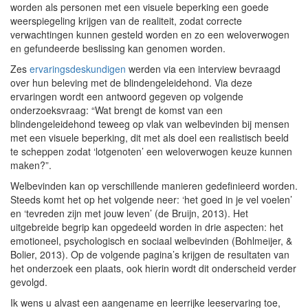
worden als personen met een visuele beperking een goede
weerspiegeling krijgen van de realiteit, zodat correcte
verwachtingen kunnen gesteld worden en zo een weloverwogen
en gefundeerde beslissing kan genomen worden.
Zes
ervaringsdeskundigen
werden via een interview bevraagd
over hun beleving met de blindengeleidehond. Via deze
ervaringen wordt een antwoord gegeven op volgende
onderzoeksvraag: “Wat brengt de komst van een
blindengeleidehond teweeg op vlak van welbevinden bij mensen
met een visuele beperking, dit met als doel een realistisch beeld
te scheppen zodat ‘lotgenoten’ een weloverwogen keuze kunnen
maken?”.
Welbevinden kan op verschillende manieren gedefinieerd worden.
Steeds komt het op het volgende neer: ‘het goed in je vel voelen’
en ‘tevreden zijn met jouw leven’ (de Bruijn, 2013). Het
uitgebreide begrip kan opgedeeld worden in drie aspecten: het
emotioneel, psychologisch en sociaal welbevinden (Bohlmeijer, &
Bolier, 2013). Op de volgende pagina’s krijgen de resultaten van
het onderzoek een plaats, ook hierin wordt dit onderscheid verder
gevolgd.
Ik wens u alvast een aangename en leerrijke leeservaring toe,