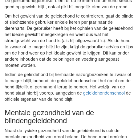
De geleidehondgebruiker dient er op te letten dat de hond steeds
goed op gewicht blijft, ook al pikt hij mogeiljk eten van de grond.
Om het gewicht van de geleidehond te controleren, gaat de blinde
of slechtziende gebruiker enkele keren per jaar naar de
dierenarts. De gebruiker heeft bij het ophalen van de geleidehond
het ideale gewicht meegekregen en weet dus wat het
streefgewicht van de hond is (als hij uitgezwaard is). Als de hond
te zwaar of te mager blijkt te zijn, krijgt de gebruiker advies en tips
om de hond weer op het ideale gewicht te krijgen. Dit kan onder
andere inhouden dat de beloningen en voeding aangepast
moeten worden.
Indien de geleidehond bij herhaalde nazorgbezoeken te zwaar of
te mager blijft, behoudt de geleidehondenschool het recht om de
hond tijdelijk of permanent terug te nemen. Het welzijn van de
hond staat hierbij voorop, aangezien de
geleidehondenschool
de
officiële eigenaar van de hond blijft.
Mentale gezondheid van de
blindengeleidehond
Naast de fysieke gezondheid van de geleidehond is ook de
mentale gezondheid van groot belang. De hond moet genieten