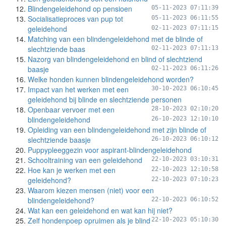
Blindengeleidehond op pensioen
05-11-2023 07:11:39
Socialisatieproces van pup tot
05-11-2023 06:11:55
geleidehond
02-11-2023 07:11:15
Matching van een blindengeleidehond met de blinde of
slechtziende baas
02-11-2023 07:11:13
Nazorg van blindengeleidehond en blind of slechtziend
baasje
02-11-2023 06:11:26
Welke honden kunnen blindengeleidehond worden?
Impact van het werken met een
30-10-2023 06:10:45
geleidehond bij blinde en slechtziende personen
Openbaar vervoer met een
28-10-2023 02:10:20
blindengeleidehond
26-10-2023 12:10:10
Opleiding van een blindengeleidehond met zijn blinde of
slechtziende baasje
26-10-2023 06:10:12
Puppypleeggezin voor aspirant-blindengeleidehond
Schooltraining van een geleidehond
22-10-2023 03:10:31
Hoe kan je werken met een
22-10-2023 12:10:58
geleidehond?
22-10-2023 07:10:23
Waarom kiezen mensen (niet) voor een
blindengeleidehond?
22-10-2023 06:10:52
Wat kan een geleidehond en wat kan hij niet?
Zelf hondenpoep opruimen als je blind
22-10-2023 05:10:30