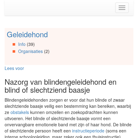
Spring
Toggle
naar
navigati
de
inhoud
(Accesskey
Geleidehond
Spring
1)
naar
Spring
Info
(39)
Artikels
naar
Organisaties
(2)
Spring
de
naar
primaire
Info
zijbalk
Lees voor
Spring
(Accesskey
naar
2)
Nazorg van blindengeleidehond en
Organisaties
blind of slechtziend baasje
Spring
naar
Blindengeleidehonden zorgen er voor dat hun blinde of zwaar
Social
slechtziende baasje veilig een bestemming kan bereiken, waarbij
media
ze
obstakels
kunnen omzeilen en zoekopdrachten kunnen
uitvoeren. Het blinde of slechtziende baasje vormt een
onvervangbare emotionele band met zijn of haar hond. De blinde
of slechtziende persoon heeft een
instructieperiode
(soms een
interne schoolopleiding, maar zeker ook een thuisinstructie)