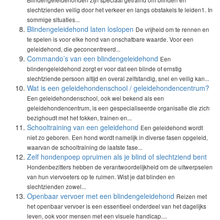
slechtzienden veilig door het verkeer en langs obstakels te leiden1. In
sommige situaties...
Blindengeleidehond laten loslopen
De vrijheid om te rennen en
te spelen is voor elke hond van onschatbare waarde. Voor een
geleidehond, die geconcentreerd...
Commando’s van een blindengeleidehond
Een
blindengeleidehond zorgt er voor dat een blinde of ernstig
slechtziende persoon altijd en overal zelfstandig, snel en veilig kan...
Wat is een geleidehondenschool / geleidehondencentrum?
Een geleidehondenschool, ook wel bekend als een
geleidehondencentrum, is een gespecialiseerde organisatie die zich
bezighoudt met het fokken, trainen en...
Schooltraining van een geleidehond
Een geleidehond wordt
niet zo geboren. Een hond wordt namelijk in diverse fasen opgeleid,
waarvan de schooltraining de laatste fase...
Zelf hondenpoep opruimen als je blind of slechtziend bent
Hondenbezitters hebben de verantwoordelijkheid om de uitwerpselen
van hun viervoeters op te ruimen. Wist je dat blinden en
slechtzienden zowel...
Openbaar vervoer met een blindengeleidehond
Reizen met
het openbaar vervoer is een essentieel onderdeel van het dagelijks
leven, ook voor mensen met een visuele handicap....