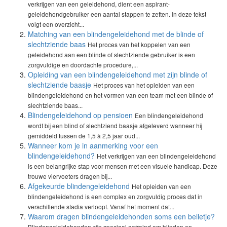
verkrijgen van een geleidehond, dient een aspirant-
geleidehondgebruiker een aantal stappen te zetten. In deze tekst
volgt een overzicht...
Matching van een blindengeleidehond met de blinde of
slechtziende baas
Het proces van het koppelen van een
geleidehond aan een blinde of slechtziende gebruiker is een
zorgvuldige en doordachte procedure,...
Opleiding van een blindengeleidehond met zijn blinde of
slechtziende baasje
Het proces van het opleiden van een
blindengeleidehond en het vormen van een team met een blinde of
slechtziende baas...
Blindengeleidehond op pensioen
Een blindengeleidehond
wordt bij een blind of slechtziend baasje afgeleverd wanneer hij
gemiddeld tussen de 1,5 à 2,5 jaar oud...
Wanneer kom je in aanmerking voor een
blindengeleidehond?
Het verkrijgen van een blindengeleidehond
is een belangrijke stap voor mensen met een visuele handicap. Deze
trouwe viervoeters dragen bij...
Afgekeurde blindengeleidehond
Het opleiden van een
blindengeleidehond is een complex en zorgvuldig proces dat in
verschillende stadia verloopt. Vanaf het moment dat...
Waarom dragen blindengeleidehonden soms een belletje?
Blindengeleidehonden zijn speciaal getraind om blinden en