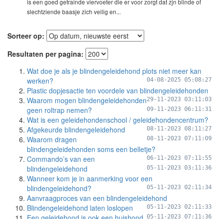
is een goed getrainde viervoeter die er voor zorgt dat zjn blinde of
slechtziende baasje zich veilig en...
Sorteer op:
Resultaten per pagina:
Wat doe je als je blindengeleidehond plots niet meer kan
werken?
04-08-2025 05:08:27
Plastic dopjesactie ten voordele van blindengeleidehonden
Waarom mogen blindengeleidehonden
29-11-2023 03:11:03
geen roltrap nemen?
09-11-2023 06:11:31
Wat is een geleidehondenschool / geleidehondencentrum?
Afgekeurde blindengeleidehond
08-11-2023 08:11:27
Waarom dragen
08-11-2023 07:11:09
blindengeleidehonden soms een belletje?
Commando’s van een
06-11-2023 07:11:55
blindengeleidehond
05-11-2023 03:11:36
Wanneer kom je in aanmerking voor een
blindengeleidehond?
05-11-2023 02:11:34
Aanvraagproces van een blindengeleidehond
Blindengeleidehond laten loslopen
05-11-2023 02:11:33
Een geleidehond is ook een huishond
05-11-2023 07:11:36