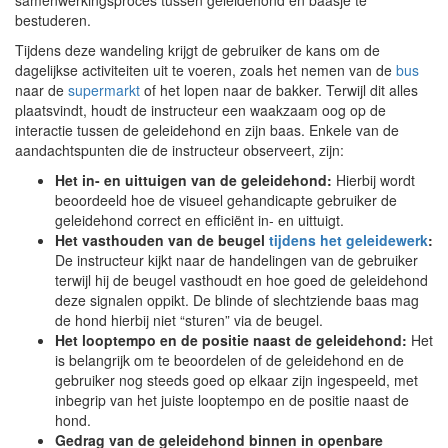
samenwerkingsproces tussen geleidehond en baasje te
bestuderen.
Tijdens deze wandeling krijgt de gebruiker de kans om de
dagelijkse activiteiten uit te voeren, zoals het nemen van de
bus
naar de
supermarkt
of het lopen naar de bakker. Terwijl dit alles
plaatsvindt, houdt de instructeur een waakzaam oog op de
interactie tussen de geleidehond en zijn baas. Enkele van de
aandachtspunten die de instructeur observeert, zijn:
Het in- en uittuigen van de geleidehond:
Hierbij wordt
beoordeeld hoe de visueel gehandicapte gebruiker de
geleidehond correct en efficiënt in- en uittuigt.
Het vasthouden van de beugel
tijdens het geleidewerk
:
De instructeur kijkt naar de handelingen van de gebruiker
terwijl hij de beugel vasthoudt en hoe goed de geleidehond
deze signalen oppikt. De blinde of slechtziende baas mag
de hond hierbij niet “sturen” via de beugel.
Het looptempo en de positie naast de geleidehond:
Het
is belangrijk om te beoordelen of de geleidehond en de
gebruiker nog steeds goed op elkaar zijn ingespeeld, met
inbegrip van het juiste looptempo en de positie naast de
hond.
Gedrag van de geleidehond binnen in openbare