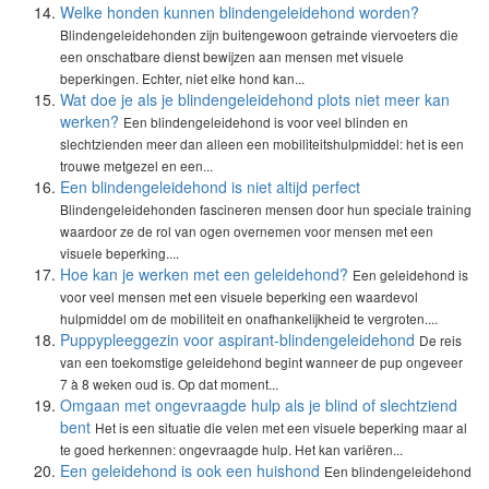
Welke honden kunnen blindengeleidehond worden?
Blindengeleidehonden zijn buitengewoon getrainde viervoeters die
een onschatbare dienst bewijzen aan mensen met visuele
beperkingen. Echter, niet elke hond kan...
Wat doe je als je blindengeleidehond plots niet meer kan
werken?
Een blindengeleidehond is voor veel blinden en
slechtzienden meer dan alleen een mobiliteitshulpmiddel: het is een
trouwe metgezel en een...
Een blindengeleidehond is niet altijd perfect
Blindengeleidehonden fascineren mensen door hun speciale training
waardoor ze de rol van ogen overnemen voor mensen met een
visuele beperking....
Hoe kan je werken met een geleidehond?
Een geleidehond is
voor veel mensen met een visuele beperking een waardevol
hulpmiddel om de mobiliteit en onafhankelijkheid te vergroten....
Puppypleeggezin voor aspirant-blindengeleidehond
De reis
van een toekomstige geleidehond begint wanneer de pup ongeveer
7 à 8 weken oud is. Op dat moment...
Omgaan met ongevraagde hulp als je blind of slechtziend
bent
Het is een situatie die velen met een visuele beperking maar al
te goed herkennen: ongevraagde hulp. Het kan variëren...
Een geleidehond is ook een huishond
Een blindengeleidehond