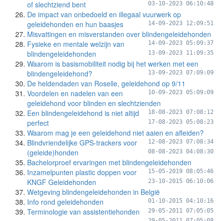
of slechtziend bent
03-10-2023 06:10:48
De impact van onbedoeld en illegaal vuurwerk op
geleidehonden en hun baasjes
14-09-2023 12:09:51
Misvattingen en misverstanden over blindengeleidehonden
Fysieke en mentale welzijn van
14-09-2023 05:09:37
blindengeleidehonden
13-09-2023 11:09:35
Waarom is basismobiliteit nodig bij het werken met een
blindengeleidehond?
13-09-2023 07:09:09
De heldendaden van Roselle, geleidehond op 9/11
Voordelen en nadelen van een
10-09-2023 05:09:09
geleidehond voor blinden en slechtzienden
Een blindengeleidehond is niet altijd
18-08-2023 07:08:12
perfect
17-08-2023 05:08:23
Waarom mag je een geleidehond niet aaien en afleiden?
Blindvriendelijke GPS-trackers voor
12-08-2023 07:08:34
(geleide)honden
08-08-2023 04:08:30
Bachelorproef ervaringen met blindengeleidehonden
Inzamelpunten plastic doppen voor
15-05-2019 08:05:46
KNGF Geleidehonden
23-10-2015 06:10:06
Wetgeving blindengeleidehonden in België
Info rond geleidehonden
01-10-2015 04:10:16
Terminologie van assistentiehonden
29-05-2011 07:05:05
29-05-2011 07:05:08