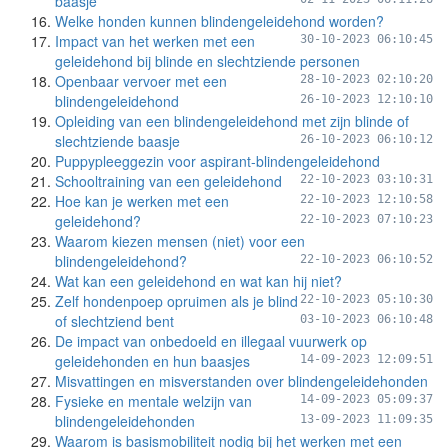
baasje
Welke honden kunnen blindengeleidehond worden?
Impact van het werken met een
30-10-2023 06:10:45
geleidehond bij blinde en slechtziende personen
Openbaar vervoer met een
28-10-2023 02:10:20
blindengeleidehond
26-10-2023 12:10:10
Opleiding van een blindengeleidehond met zijn blinde of
slechtziende baasje
26-10-2023 06:10:12
Puppypleeggezin voor aspirant-blindengeleidehond
Schooltraining van een geleidehond
22-10-2023 03:10:31
Hoe kan je werken met een
22-10-2023 12:10:58
geleidehond?
22-10-2023 07:10:23
Waarom kiezen mensen (niet) voor een
blindengeleidehond?
22-10-2023 06:10:52
Wat kan een geleidehond en wat kan hij niet?
Zelf hondenpoep opruimen als je blind
22-10-2023 05:10:30
of slechtziend bent
03-10-2023 06:10:48
De impact van onbedoeld en illegaal vuurwerk op
geleidehonden en hun baasjes
14-09-2023 12:09:51
Misvattingen en misverstanden over blindengeleidehonden
Fysieke en mentale welzijn van
14-09-2023 05:09:37
blindengeleidehonden
13-09-2023 11:09:35
Waarom is basismobiliteit nodig bij het werken met een