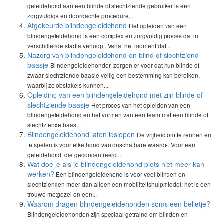
geleidehond aan een blinde of slechtziende gebruiker is een
zorgvuldige en doordachte procedure,...
Afgekeurde blindengeleidehond
Het opleiden van een
blindengeleidehond is een complex en zorgvuldig proces dat in
verschillende stadia verloopt. Vanaf het moment dat...
Nazorg van blindengeleidehond en blind of slechtziend
baasje
Blindengeleidehonden zorgen er voor dat hun blinde of
zwaar slechtziende baasje veilig een bestemming kan bereiken,
waarbij ze obstakels kunnen...
Opleiding van een blindengeleidehond met zijn blinde of
slechtziende baasje
Het proces van het opleiden van een
blindengeleidehond en het vormen van een team met een blinde of
slechtziende baas...
Blindengeleidehond laten loslopen
De vrijheid om te rennen en
te spelen is voor elke hond van onschatbare waarde. Voor een
geleidehond, die geconcentreerd...
Wat doe je als je blindengeleidehond plots niet meer kan
werken?
Een blindengeleidehond is voor veel blinden en
slechtzienden meer dan alleen een mobiliteitshulpmiddel: het is een
trouwe metgezel en een...
Waarom dragen blindengeleidehonden soms een belletje?
Blindengeleidehonden zijn speciaal getraind om blinden en