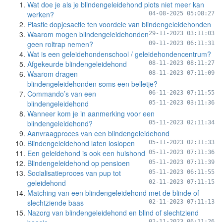
Wat doe je als je blindengeleidehond plots niet meer kan
werken?
04-08-2025 05:08:27
Plastic dopjesactie ten voordele van blindengeleidehonden
Waarom mogen blindengeleidehonden
29-11-2023 03:11:03
geen roltrap nemen?
09-11-2023 06:11:31
Wat is een geleidehondenschool / geleidehondencentrum?
Afgekeurde blindengeleidehond
08-11-2023 08:11:27
Waarom dragen
08-11-2023 07:11:09
blindengeleidehonden soms een belletje?
Commando’s van een
06-11-2023 07:11:55
blindengeleidehond
05-11-2023 03:11:36
Wanneer kom je in aanmerking voor een
blindengeleidehond?
05-11-2023 02:11:34
Aanvraagproces van een blindengeleidehond
Blindengeleidehond laten loslopen
05-11-2023 02:11:33
Een geleidehond is ook een huishond
05-11-2023 07:11:36
Blindengeleidehond op pensioen
05-11-2023 07:11:39
Socialisatieproces van pup tot
05-11-2023 06:11:55
geleidehond
02-11-2023 07:11:15
Matching van een blindengeleidehond met de blinde of
slechtziende baas
02-11-2023 07:11:13
Nazorg van blindengeleidehond en blind of slechtziend
02-11-2023 06:11:26