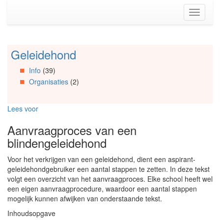
Spring
Toggle
naar
navigati
de
inhoud
(Accesskey
Geleidehond
Spring
1)
naar
Spring
Info
(39)
Artikels
naar
Organisaties
(2)
Spring
de
naar
primaire
Info
zijbalk
Lees voor
Spring
(Accesskey
naar
2)
Aanvraagproces van een
Organisaties
blindengeleidehond
Spring
naar
Voor het verkrijgen van een geleidehond, dient een aspirant-
Social
geleidehondgebruiker een aantal stappen te zetten. In deze tekst
media
volgt een overzicht van het aanvraagproces. Elke school heeft wel
een eigen aanvraagprocedure, waardoor een aantal stappen
mogelijk kunnen afwijken van onderstaande tekst.
Inhoudsopgave