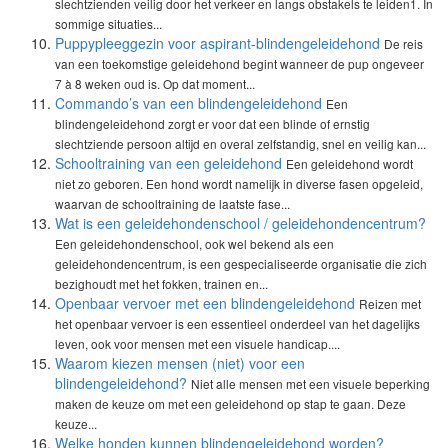
slechtzienden veilig door het verkeer en langs obstakels te leiden1. In
sommige situaties...
Puppypleeggezin voor aspirant-blindengeleidehond
De reis
van een toekomstige geleidehond begint wanneer de pup ongeveer
7 à 8 weken oud is. Op dat moment...
Commando’s van een blindengeleidehond
Een
blindengeleidehond zorgt er voor dat een blinde of ernstig
slechtziende persoon altijd en overal zelfstandig, snel en veilig kan...
Schooltraining van een geleidehond
Een geleidehond wordt
niet zo geboren. Een hond wordt namelijk in diverse fasen opgeleid,
waarvan de schooltraining de laatste fase...
Wat is een geleidehondenschool / geleidehondencentrum?
Een geleidehondenschool, ook wel bekend als een
geleidehondencentrum, is een gespecialiseerde organisatie die zich
bezighoudt met het fokken, trainen en...
Openbaar vervoer met een blindengeleidehond
Reizen met
het openbaar vervoer is een essentieel onderdeel van het dagelijks
leven, ook voor mensen met een visuele handicap....
Waarom kiezen mensen (niet) voor een
blindengeleidehond?
Niet alle mensen met een visuele beperking
maken de keuze om met een geleidehond op stap te gaan. Deze
keuze...
Welke honden kunnen blindengeleidehond worden?