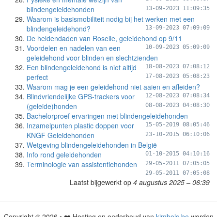
blindengeleidehonden
13-09-2023 11:09:35
Waarom is basismobiliteit nodig bij het werken met een
blindengeleidehond?
13-09-2023 07:09:09
De heldendaden van Roselle, geleidehond op 9/11
Voordelen en nadelen van een
10-09-2023 05:09:09
geleidehond voor blinden en slechtzienden
Een blindengeleidehond is niet altijd
18-08-2023 07:08:12
perfect
17-08-2023 05:08:23
Waarom mag je een geleidehond niet aaien en afleiden?
Blindvriendelijke GPS-trackers voor
12-08-2023 07:08:34
(geleide)honden
08-08-2023 04:08:30
Bachelorproef ervaringen met blindengeleidehonden
Inzamelpunten plastic doppen voor
15-05-2019 08:05:46
KNGF Geleidehonden
23-10-2015 06:10:06
Wetgeving blindengeleidehonden in België
Info rond geleidehonden
01-10-2015 04:10:16
Terminologie van assistentiehonden
29-05-2011 07:05:05
29-05-2011 07:05:08
Laatst bijgewerkt op
4 augustus 2025 – 06:39
Copyright © 2026 • ❤️ Hosting en onderhoud van
kimbols.be
worden