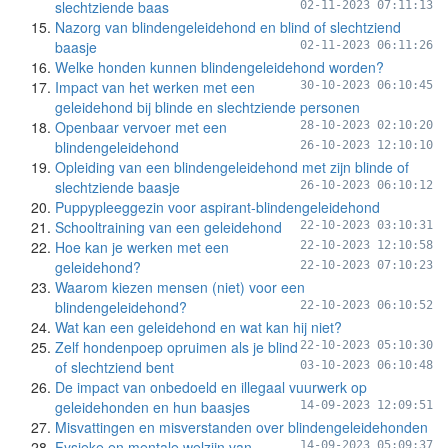
slechtziende baas
02-11-2023 07:11:13
Nazorg van blindengeleidehond en blind of slechtziend
baasje
02-11-2023 06:11:26
Welke honden kunnen blindengeleidehond worden?
Impact van het werken met een
30-10-2023 06:10:45
geleidehond bij blinde en slechtziende personen
Openbaar vervoer met een
28-10-2023 02:10:20
blindengeleidehond
26-10-2023 12:10:10
Opleiding van een blindengeleidehond met zijn blinde of
slechtziende baasje
26-10-2023 06:10:12
Puppypleeggezin voor aspirant-blindengeleidehond
Schooltraining van een geleidehond
22-10-2023 03:10:31
Hoe kan je werken met een
22-10-2023 12:10:58
geleidehond?
22-10-2023 07:10:23
Waarom kiezen mensen (niet) voor een
blindengeleidehond?
22-10-2023 06:10:52
Wat kan een geleidehond en wat kan hij niet?
Zelf hondenpoep opruimen als je blind
22-10-2023 05:10:30
of slechtziend bent
03-10-2023 06:10:48
De impact van onbedoeld en illegaal vuurwerk op
geleidehonden en hun baasjes
14-09-2023 12:09:51
Misvattingen en misverstanden over blindengeleidehonden
Fysieke en mentale welzijn van
14-09-2023 05:09:37