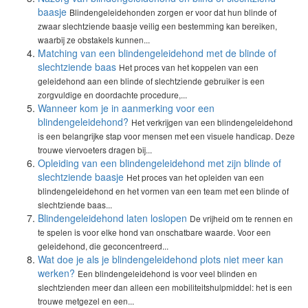
baasje
Blindengeleidehonden zorgen er voor dat hun blinde of
zwaar slechtziende baasje veilig een bestemming kan bereiken,
waarbij ze obstakels kunnen...
Matching van een blindengeleidehond met de blinde of
slechtziende baas
Het proces van het koppelen van een
geleidehond aan een blinde of slechtziende gebruiker is een
zorgvuldige en doordachte procedure,...
Wanneer kom je in aanmerking voor een
blindengeleidehond?
Het verkrijgen van een blindengeleidehond
is een belangrijke stap voor mensen met een visuele handicap. Deze
trouwe viervoeters dragen bij...
Opleiding van een blindengeleidehond met zijn blinde of
slechtziende baasje
Het proces van het opleiden van een
blindengeleidehond en het vormen van een team met een blinde of
slechtziende baas...
Blindengeleidehond laten loslopen
De vrijheid om te rennen en
te spelen is voor elke hond van onschatbare waarde. Voor een
geleidehond, die geconcentreerd...
Wat doe je als je blindengeleidehond plots niet meer kan
werken?
Een blindengeleidehond is voor veel blinden en
slechtzienden meer dan alleen een mobiliteitshulpmiddel: het is een
trouwe metgezel en een...