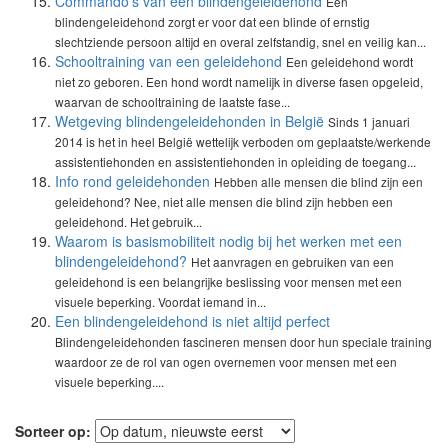
Commando’s van een blindengeleidehond
Een
blindengeleidehond zorgt er voor dat een blinde of ernstig
slechtziende persoon altijd en overal zelfstandig, snel en veilig kan...
Schooltraining van een geleidehond
Een geleidehond wordt
niet zo geboren. Een hond wordt namelijk in diverse fasen opgeleid,
waarvan de schooltraining de laatste fase...
Wetgeving blindengeleidehonden in België
Sinds 1 januari
2014 is het in heel België wettelijk verboden om geplaatste/werkende
assistentiehonden en assistentiehonden in opleiding de toegang...
Info rond geleidehonden
Hebben alle mensen die blind zijn een
geleidehond? Nee, niet alle mensen die blind zijn hebben een
geleidehond. Het gebruik...
Waarom is basismobiliteit nodig bij het werken met een
blindengeleidehond?
Het aanvragen en gebruiken van een
geleidehond is een belangrijke beslissing voor mensen met een
visuele beperking. Voordat iemand in...
Een blindengeleidehond is niet altijd perfect
Blindengeleidehonden fascineren mensen door hun speciale training
waardoor ze de rol van ogen overnemen voor mensen met een
visuele beperking....
Sorteer op: