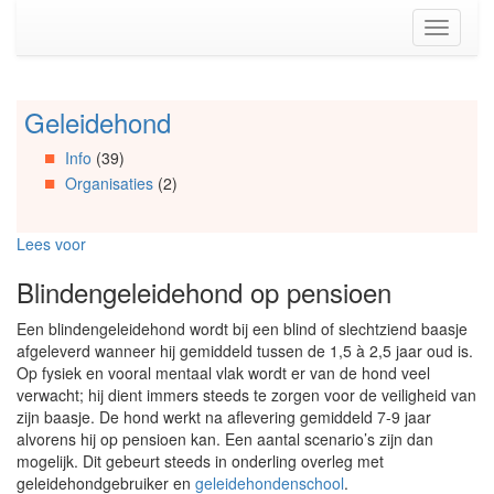
Spring
Toggle
naar
navigati
de
inhoud
(Accesskey
Geleidehond
Spring
1)
naar
Spring
Info
(39)
Artikels
naar
Organisaties
(2)
Spring
de
naar
primaire
Info
zijbalk
Lees voor
Spring
(Accesskey
naar
2)
Blindengeleidehond op pensioen
Organisaties
Spring
Een blindengeleidehond wordt bij een blind of slechtziend baasje
naar
afgeleverd wanneer hij gemiddeld tussen de 1,5 à 2,5 jaar oud is.
Social
Op fysiek en vooral mentaal vlak wordt er van de hond veel
media
verwacht; hij dient immers steeds te zorgen voor de veiligheid van
zijn baasje. De hond werkt na aflevering gemiddeld 7-9 jaar
alvorens hij op pensioen kan. Een aantal scenario’s zijn dan
mogelijk. Dit gebeurt steeds in onderling overleg met
geleidehondgebruiker en
geleidehondenschool
.