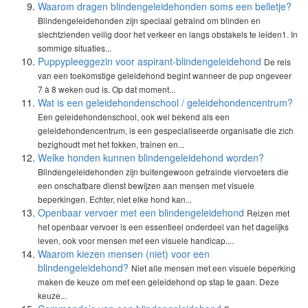
Waarom dragen blindengeleidehonden soms een belletje?
Blindengeleidehonden zijn speciaal getraind om blinden en
slechtzienden veilig door het verkeer en langs obstakels te leiden1. In
sommige situaties...
Puppypleeggezin voor aspirant-blindengeleidehond
De reis
van een toekomstige geleidehond begint wanneer de pup ongeveer
7 à 8 weken oud is. Op dat moment...
Wat is een geleidehondenschool / geleidehondencentrum?
Een geleidehondenschool, ook wel bekend als een
geleidehondencentrum, is een gespecialiseerde organisatie die zich
bezighoudt met het fokken, trainen en...
Welke honden kunnen blindengeleidehond worden?
Blindengeleidehonden zijn buitengewoon getrainde viervoeters die
een onschatbare dienst bewijzen aan mensen met visuele
beperkingen. Echter, niet elke hond kan...
Openbaar vervoer met een blindengeleidehond
Reizen met
het openbaar vervoer is een essentieel onderdeel van het dagelijks
leven, ook voor mensen met een visuele handicap....
Waarom kiezen mensen (niet) voor een
blindengeleidehond?
Niet alle mensen met een visuele beperking
maken de keuze om met een geleidehond op stap te gaan. Deze
keuze...