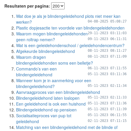
Resultaten per pagina:
Wat doe je als je blindengeleidehond plots niet meer kan
werken?
04-08-2025 05:08:27
Plastic dopjesactie ten voordele van blindengeleidehonden
Waarom mogen blindengeleidehonden
29-11-2023 03:11:03
geen roltrap nemen?
09-11-2023 06:11:31
Wat is een geleidehondenschool / geleidehondencentrum?
Afgekeurde blindengeleidehond
08-11-2023 08:11:27
Waarom dragen
08-11-2023 07:11:09
blindengeleidehonden soms een belletje?
Commando’s van een
06-11-2023 07:11:55
blindengeleidehond
05-11-2023 03:11:36
Wanneer kom je in aanmerking voor een
blindengeleidehond?
05-11-2023 02:11:34
Aanvraagproces van een blindengeleidehond
Blindengeleidehond laten loslopen
05-11-2023 02:11:33
Een geleidehond is ook een huishond
05-11-2023 07:11:36
Blindengeleidehond op pensioen
05-11-2023 07:11:39
Socialisatieproces van pup tot
05-11-2023 06:11:55
geleidehond
02-11-2023 07:11:15
Matching van een blindengeleidehond met de blinde of