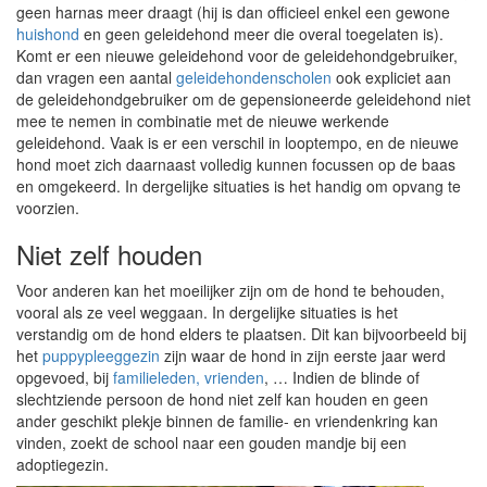
geen harnas meer draagt (hij is dan officieel enkel een gewone
huishond
en geen geleidehond meer die overal toegelaten is).
Komt er een nieuwe geleidehond voor de geleidehondgebruiker,
dan vragen een aantal
geleidehondenscholen
ook expliciet aan
de geleidehondgebruiker om de gepensioneerde geleidehond niet
mee te nemen in combinatie met de nieuwe werkende
geleidehond. Vaak is er een verschil in looptempo, en de nieuwe
hond moet zich daarnaast volledig kunnen focussen op de baas
en omgekeerd. In dergelijke situaties is het handig om opvang te
voorzien.
Niet zelf houden
Voor anderen kan het moeilijker zijn om de hond te behouden,
vooral als ze veel weggaan. In dergelijke situaties is het
verstandig om de hond elders te plaatsen. Dit kan bijvoorbeeld bij
het
puppypleeggezin
zijn waar de hond in zijn eerste jaar werd
opgevoed, bij
familieleden, vrienden
, … Indien de blinde of
slechtziende persoon de hond niet zelf kan houden en geen
ander geschikt plekje binnen de familie- en vriendenkring kan
vinden, zoekt de school naar een gouden mandje bij een
adoptiegezin.