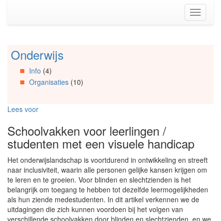
Spring
Toggle
naar
navigati
de
inhoud
(Accesskey
Onderwijs
Spring
1)
naar
Spring
Info
(4)
Artikels
naar
Organisaties
(10)
Spring
de
naar
primaire
Info
zijbalk
Lees voor
Spring
(Accesskey
naar
2)
Schoolvakken voor leerlingen /
Organisaties
studenten met een visuele handicap
Spring
naar
Het onderwijslandschap is voortdurend in ontwikkeling en streeft
Social
naar inclusiviteit, waarin alle personen gelijke kansen krijgen om
media
te leren en te groeien. Voor blinden en slechtzienden is het
belangrijk om toegang te hebben tot dezelfde leermogelijkheden
als hun ziende medestudenten. In dit artikel verkennen we de
uitdagingen die zich kunnen voordoen bij het volgen van
verschillende schoolvakken door blinden en slechtzienden, en we