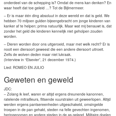
onderdeel van de schepping is? Omdat de mens kan denken? En
waar heeft dat toe geleid …? Tot de Bijlmermeer.
– Er is maar één ding absoluut in deze wereld en dat is geld. We
hebben 70 miljoen gulden bijeengebracht om jonge kinderen van
kanker af te helpen; prima natuurlijk. Maar wat mij benauwt is, dat
zonder het geld die kinderen kennelijk niet geholpen zouden
worden.
– Dieren worden door ons uitgeroeid, maar met welk recht? Er is
nooit een diersoort geweest die een andere diersoort uitroeit.
Zelfs de wolven deden maar niet lukraak.
(Interview in “Elsevier”, 21 december 1974.)
Lied: ROMEO EN JULIO
Geweten en geweld
JDC:
– Zolang ik leef, waren er altijd ergens dreunende kanonnen,
ratelende mitrailleurs, flitsende vuurstralen uit geweerlopen. Altijd
werden ergens pantsereenheden uitgeschakeld, omsingelde
troepen in de pan gehakt, steden na felle gevechten ingenomen,
heringenomen en andere steden in de as gelegd. Militaire doelen