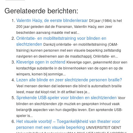
Gerelateerde berichten:
Valentin Haüy, de eerste blindenleraar
Dit jaar (1984) is het
200 jaar geleden dat de Fransman, Valentin Haüy, een zeer
bescheiden aanvang maakte met wat...
Oriëntatie- en mobiliteitstraining voor blinden en
slechtzienden
Dankzij oriëntatie- en mobiliteitstraining (O&M-
training) kunnen personen met een visuele beperking zelfstandig
navigeren en deelnemen aan de maatschappij. Oriëntatie- en...
Kleverige ogen in ochtend
Kleverige ogen, gekenmerkt door een
korstachtige substantie in de binnenhoeken van de ogen en op de
wimpers, komen bij sommige...
Lezen alle blinde en zeer slechtziende personen braille?
Veel mensen denken dat iedereen die blind is automatisch braille
leest, maar dat klopt niet. In dit artikel lees je...
Sprekende USB-speler voor blinden en slechtzienden
Voor
blinden en slechtzienden zijn muziek en gesproken inhoud vaak
belangrijk aspecten van hun dagelijks leven. Een sprekende USB-
speler is...
Het visuele voorbij! – Toegankelijkheid van theater voor
personen met een visuele beperking
UNIVERSITEIT GENT