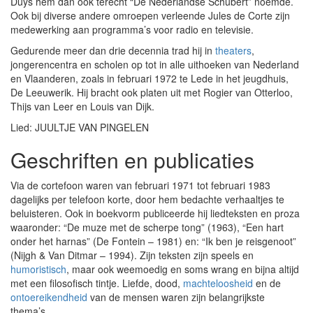
Duys hem dan ook terecht “De Nederlandse Schubert” noemde.
Ook bij diverse andere omroepen verleende Jules de Corte zijn
medewerking aan programma’s voor radio en televisie.
Gedurende meer dan drie decennia trad hij in
theaters
,
jongerencentra en scholen op tot in alle uithoeken van Nederland
en Vlaanderen, zoals in februari 1972 te Lede in het jeugdhuis,
De Leeuwerik. Hij bracht ook platen uit met Rogier van Otterloo,
Thijs van Leer en Louis van Dijk.
Lied: JUULTJE VAN PINGELEN
Geschriften en publicaties
Via de cortefoon waren van februari 1971 tot februari 1983
dagelijks per telefoon korte, door hem bedachte verhaaltjes te
beluisteren. Ook in boekvorm publiceerde hij liedteksten en proza
waaronder: “De muze met de scherpe tong” (1963), “Een hart
onder het harnas” (De Fontein – 1981) en: “Ik ben je reisgenoot”
(Nijgh & Van Ditmar – 1994). Zijn teksten zijn speels en
humoristisch
, maar ook weemoedig en soms wrang en bijna altijd
met een filosofisch tintje. Liefde, dood,
machteloosheid
en de
ontoereikendheid
van de mensen waren zijn belangrijkste
thema’s.