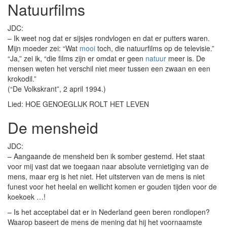
Natuurfilms
JDC:
– Ik weet nog dat er sijsjes rondvlogen en dat er putters waren.
Mijn moeder zei: “Wat
mooi
toch, die natuurfilms op de televisie.”
“Ja,” zei ik, “die films zijn er omdat er geen
natuur
meer is. De
mensen weten het verschil niet meer tussen een zwaan en een
krokodil.”
(“De Volkskrant”, 2 april 1994.)
Lied: HOE GENOEGLIJK ROLT HET LEVEN
De mensheid
JDC:
– Aangaande de mensheid ben ik somber gestemd. Het staat
voor mij vast dat we toegaan naar absolute vernietiging van de
mens, maar erg is het niet. Het uitsterven van de mens is niet
funest voor het heelal en wellicht komen er gouden tijden voor de
koekoek …!
– Is het acceptabel dat er in Nederland geen beren rondlopen?
Waarop baseert de mens de mening dat hij het voornaamste