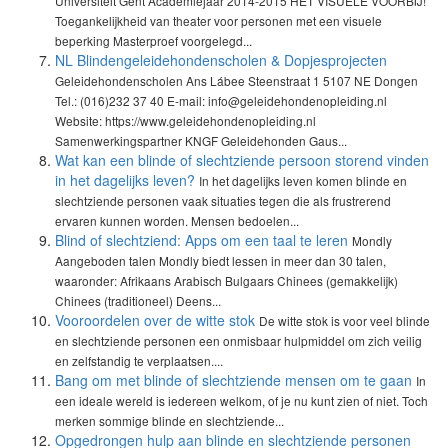
Universiteit Gent Academiejaar 2014-2015 HET VISUELE VOORBIJ!
Toegankelijkheid van theater voor personen met een visuele
beperking Masterproef voorgelegd...
NL Blindengeleidehondenscholen & Dopjesprojecten
Geleidehondenscholen Ans Lábee Steenstraat 1 5107 NE Dongen
Tel.: (016)232 37 40 E-mail: info@geleidehondenopleiding.nl
Website: https://www.geleidehondenopleiding.nl
Samenwerkingspartner KNGF Geleidehonden Gaus...
Wat kan een blinde of slechtziende persoon storend vinden
in het dagelijks leven?
In het dagelijks leven komen blinde en
slechtziende personen vaak situaties tegen die als frustrerend
ervaren kunnen worden. Mensen bedoelen...
Blind of slechtziend: Apps om een taal te leren
Mondly
Aangeboden talen Mondly biedt lessen in meer dan 30 talen,
waaronder: Afrikaans Arabisch Bulgaars Chinees (gemakkelijk)
Chinees (traditioneel) Deens...
Vooroordelen over de witte stok
De witte stok is voor veel blinde
en slechtziende personen een onmisbaar hulpmiddel om zich veilig
en zelfstandig te verplaatsen....
Bang om met blinde of slechtziende mensen om te gaan
In
een ideale wereld is iedereen welkom, of je nu kunt zien of niet. Toch
merken sommige blinde en slechtziende...
Opgedrongen hulp aan blinde en slechtziende personen