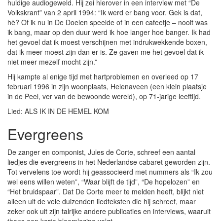
huidige audiogeweld. Hij zei hierover in een interview met “De
Volkskrant” van 2 april 1994: “Ik werd er bang voor. Gek is dat,
hè? Of ik nu in De Doelen speelde of in een cafeetje – nooit was
ik bang, maar op den duur werd ik hoe langer hoe banger. Ik had
het gevoel dat ik moest verschijnen met indrukwekkende boxen,
dat ik meer moest zijn dan er is. Ze gaven me het gevoel dat ik
niet meer mezelf mocht zijn.”
Hij kampte al enige tijd met hartproblemen en overleed op 17
februari 1996 in zijn woonplaats, Helenaveen (een klein plaatsje
in de Peel, ver van de bewoonde wereld), op 71-jarige leeftijd.
Lied: ALS IK IN DE HEMEL KOM
Evergreens
De zanger en componist, Jules de Corte, schreef een aantal
liedjes die evergreens in het Nederlandse cabaret geworden zijn.
Tot vervelens toe wordt hij geassocieerd met nummers als “Ik zou
wel eens willen weten”, “Waar blijft de tijd”, “De hopelozen” en
“Het bruidspaar”. Dat De Corte meer te melden heeft, blijkt niet
alleen uit de vele duizenden liedteksten die hij schreef, maar
zeker ook uit zijn talrijke andere publicaties en interviews, waaruit