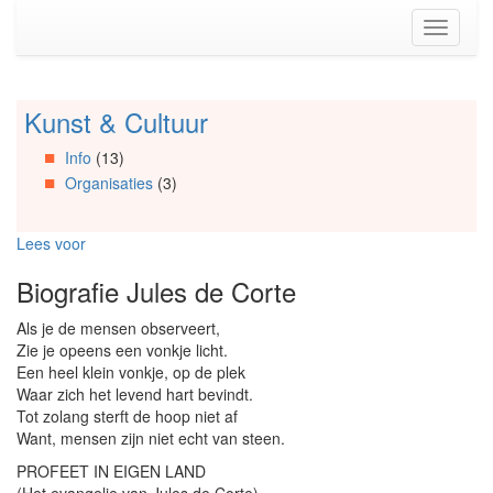
Spring
Toggle
naar
navigati
de
inhoud
(Accesskey
Kunst & Cultuur
Spring
1)
naar
Spring
Info
(13)
Artikels
naar
Organisaties
(3)
Spring
de
naar
primaire
Info
zijbalk
Lees voor
Spring
(Accesskey
naar
2)
Biografie Jules de Corte
Organisaties
Spring
Als je de mensen observeert,
naar
Zie je opeens een vonkje licht.
Social
Een heel klein vonkje, op de plek
media
Waar zich het levend hart bevindt.
Tot zolang sterft de hoop niet af
Want, mensen zijn niet echt van steen.
PROFEET IN EIGEN LAND