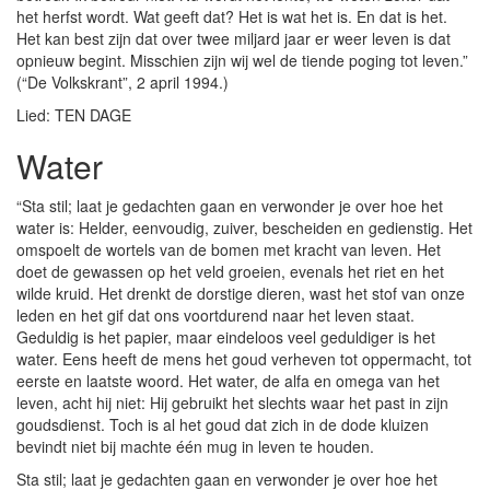
het herfst wordt. Wat geeft dat? Het is wat het is. En dat is het.
Het kan best zijn dat over twee miljard jaar er weer leven is dat
opnieuw begint. Misschien zijn wij wel de tiende poging tot leven.”
(“De Volkskrant”, 2 april 1994.)
Lied: TEN DAGE
Water
“Sta stil; laat je gedachten gaan en verwonder je over hoe het
water is: Helder, eenvoudig, zuiver, bescheiden en gedienstig. Het
omspoelt de wortels van de bomen met kracht van leven. Het
doet de gewassen op het veld groeien, evenals het riet en het
wilde kruid. Het drenkt de dorstige dieren, wast het stof van onze
leden en het gif dat ons voortdurend naar het leven staat.
Geduldig is het papier, maar eindeloos veel geduldiger is het
water. Eens heeft de mens het goud verheven tot oppermacht, tot
eerste en laatste woord. Het water, de alfa en omega van het
leven, acht hij niet: Hij gebruikt het slechts waar het past in zijn
goudsdienst. Toch is al het goud dat zich in de dode kluizen
bevindt niet bij machte één mug in leven te houden.
Sta stil; laat je gedachten gaan en verwonder je over hoe het