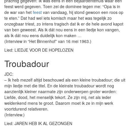
prachtig gegeven: Ik was eens in een bejaardentehuis waar een
feest werd gegeven. Toen zei de dominee tegen me: “Opa is in
de war van het
feest
van vandaag, hij stond gewoon een roos op
te eten.” Dat had wel iets komisch maar het was tegelijk zo
onzegbaar triest, zo intens tragisch dat ik er de hele avond kapot
van ben geweest. Als ik dát nou eens in een liedje kon vangen,
als ik dát nou eens duidelijk kon maken …
(Interview in “Het Binnenhof” van 16 mei 1963.)
Lied: LIEDJE VOOR DE HOPELOZEN
Troubadour
JDC:
– Ik heb mezelf altijd beschouwd als een kleine troubadour; die uit
mijn liedje met die titel. En de kleinste troubadour wordt nog
aanzienlijk kleiner naarmate zijn onderwerpen groter worden:
Liefde, dood, het menselijk tekort. Ze zijn mij, net als ieder
weldenkend mens te groot. Daarom moet ik ze in mijn werk
voortdurend relativeren.
(Interview.)
Lied: JAREN HEB IK AL GEZONGEN