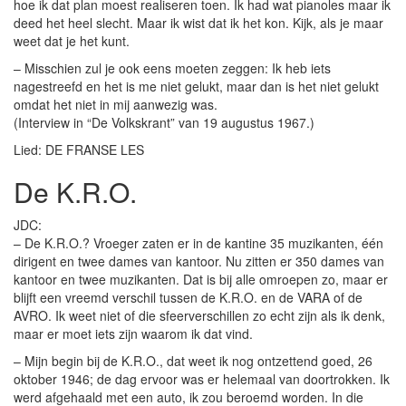
hoe ik dat plan moest realiseren toen. Ik had wat pianoles maar ik
deed het heel slecht. Maar ik wist dat ik het kon. Kijk, als je maar
weet dat je het kunt.
– Misschien zul je ook eens moeten zeggen: Ik heb iets
nagestreefd en het is me niet gelukt, maar dan is het niet gelukt
omdat het niet in mij aanwezig was.
(Interview in “De Volkskrant” van 19 augustus 1967.)
Lied: DE FRANSE LES
De K.R.O.
JDC:
– De K.R.O.? Vroeger zaten er in de kantine 35 muzikanten, één
dirigent en twee dames van kantoor. Nu zitten er 350 dames van
kantoor en twee muzikanten. Dat is bij alle omroepen zo, maar er
blijft een vreemd verschil tussen de K.R.O. en de VARA of de
AVRO. Ik weet niet of die sfeerverschillen zo echt zijn als ik denk,
maar er moet iets zijn waarom ik dat vind.
– Mijn begin bij de K.R.O., dat weet ik nog ontzettend goed, 26
oktober 1946; de dag ervoor was er helemaal van doortrokken. Ik
werd afgehaald met een auto, ik zou beroemd worden. In die