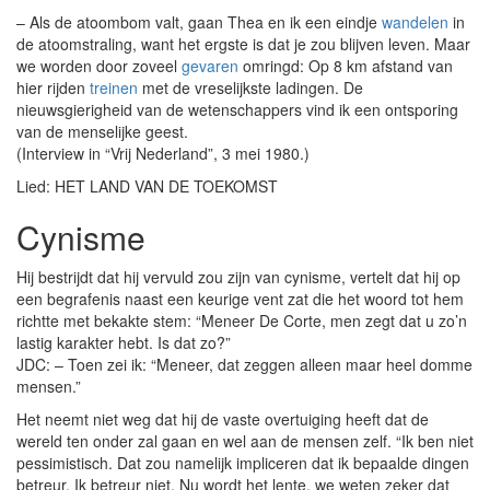
– Als de atoombom valt, gaan Thea en ik een eindje
wandelen
in
de atoomstraling, want het ergste is dat je zou blijven leven. Maar
we worden door zoveel
gevaren
omringd: Op 8 km afstand van
hier rijden
treinen
met de vreselijkste ladingen. De
nieuwsgierigheid van de wetenschappers vind ik een ontsporing
van de menselijke geest.
(Interview in “Vrij Nederland”, 3 mei 1980.)
Lied: HET LAND VAN DE TOEKOMST
Cynisme
Hij bestrijdt dat hij vervuld zou zijn van cynisme, vertelt dat hij op
een begrafenis naast een keurige vent zat die het woord tot hem
richtte met bekakte stem: “Meneer De Corte, men zegt dat u zo’n
lastig karakter hebt. Is dat zo?”
JDC: – Toen zei ik: “Meneer, dat zeggen alleen maar heel domme
mensen.”
Het neemt niet weg dat hij de vaste overtuiging heeft dat de
wereld ten onder zal gaan en wel aan de mensen zelf. “Ik ben niet
pessimistisch. Dat zou namelijk impliceren dat ik bepaalde dingen
betreur. Ik betreur niet. Nu wordt het lente, we weten zeker dat