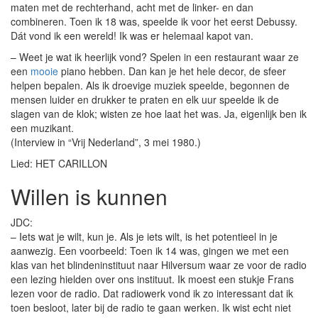
maten met de rechterhand, acht met de linker- en dan
combineren. Toen ik 18 was, speelde ik voor het eerst Debussy.
Dát vond ik een wereld! Ik was er helemaal kapot van.
– Weet je wat ik heerlijk vond? Spelen in een restaurant waar ze
een
mooie
piano hebben. Dan kan je het hele decor, de sfeer
helpen bepalen. Als ik droevige muziek speelde, begonnen de
mensen luider en drukker te praten en elk uur speelde ik de
slagen van de klok; wisten ze hoe laat het was. Ja, eigenlijk ben ik
een muzikant.
(Interview in “Vrij Nederland”, 3 mei 1980.)
Lied: HET CARILLON
Willen is kunnen
JDC:
– Iets wat je wilt, kun je. Als je iets wilt, is het potentieel in je
aanwezig. Een voorbeeld: Toen ik 14 was, gingen we met een
klas van het blindeninstituut naar Hilversum waar ze voor de radio
een lezing hielden over ons instituut. Ik moest een stukje Frans
lezen voor de radio. Dat radiowerk vond ik zo interessant dat ik
toen besloot, later bij de radio te gaan werken. Ik wist echt niet