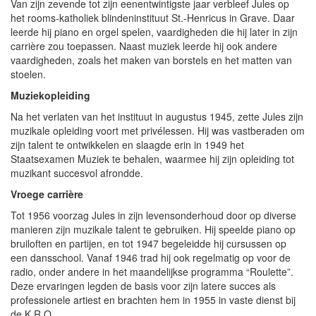
Van zijn zevende tot zijn eenentwintigste jaar verbleef Jules op
het rooms-katholiek blindeninstituut St.-Henricus in Grave. Daar
leerde hij piano en orgel spelen, vaardigheden die hij later in zijn
carrière zou toepassen. Naast muziek leerde hij ook andere
vaardigheden, zoals het maken van borstels en het matten van
stoelen.
Muziekopleiding
Na het verlaten van het instituut in augustus 1945, zette Jules zijn
muzikale opleiding voort met privélessen. Hij was vastberaden om
zijn talent te ontwikkelen en slaagde erin in 1949 het
Staatsexamen Muziek te behalen, waarmee hij zijn opleiding tot
muzikant succesvol afrondde.
Vroege carrière
Tot 1956 voorzag Jules in zijn levensonderhoud door op diverse
manieren zijn muzikale talent te gebruiken. Hij speelde piano op
bruiloften en partijen, en tot 1947 begeleidde hij cursussen op
een dansschool. Vanaf 1946 trad hij ook regelmatig op voor de
radio, onder andere in het maandelijkse programma “Roulette”.
Deze ervaringen legden de basis voor zijn latere succes als
professionele artiest en brachten hem in 1955 in vaste dienst bij
de K.R.O.