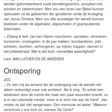
werden gebombardeerd zoals bevolkingscentra, compleet met
scholen en ziekenhuizen. Men zou een toren van Babel kunnen
opbouwen uit de gebeenten der gevallenen sinds de kruisiging
van Jezus Christus. Men zou alle autowegen ter wereld kunnen
bedelven onder de afgehakte, afgeschoten of geamputeerde
ledematen.
– Zolang ik leef, zal men blijven marcheren, oprukken, veroveren,
heroveren, omsingelen, in de pan hakken, bombarderen, plat
schieten, vluchten, verhongeren, op mijnen trappen, sterven in
het prikkeldraad. Wat is dat toch, menselijke waardigheid?
Lied: AAN LUTHER EN DE ANDEREN
Ontsporing
JDC:
– Ze zien mij als iemand die de ondergang van de wereld niet
alleen verkondigt maar ook ambieert. Als ik zing: “Er schiet een
steekvlam door de ruimte die maar een paar seconden brandt, nu
is er een planeetje minder, meer is er echt niet aan de hand”, dan
vinden ze dat niet aangenaam. Een mevrouw zei laatst: “Waarom
verontrust u ons toch zo, meneer De Corte?”