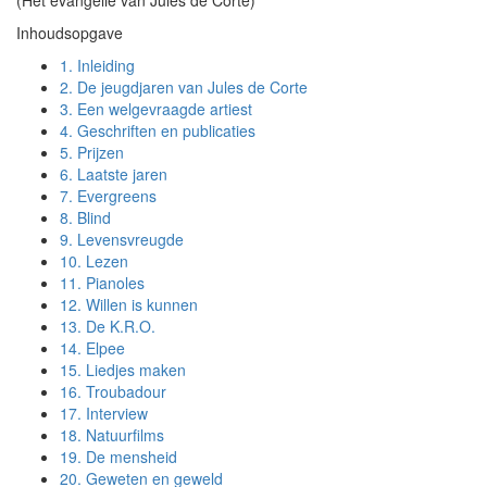
(Het evangelie van Jules de Corte)
Inhoudsopgave
1.
Inleiding
2.
De jeugdjaren van Jules de Corte
3.
Een welgevraagde artiest
4.
Geschriften en publicaties
5.
Prijzen
6.
Laatste jaren
7.
Evergreens
8.
Blind
9.
Levensvreugde
10.
Lezen
11.
Pianoles
12.
Willen is kunnen
13.
De K.R.O.
14.
Elpee
15.
Liedjes maken
16.
Troubadour
17.
Interview
18.
Natuurfilms
19.
De mensheid
20.
Geweten en geweld