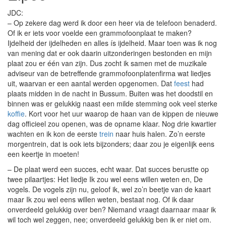
JDC:
– Op zekere dag werd ik door een heer via de telefoon benaderd.
Of ik er iets voor voelde een grammofoonplaat te maken?
Ijdelheid der ijdelheden en alles ís ijdelheid. Maar toen was ik nog
van mening dat er ook daarin uitzonderingen bestonden en mijn
plaat zou er één van zijn. Dus zocht ik samen met de muzikale
adviseur van de betreffende grammofoonplatenfirma wat liedjes
uit, waarvan er een aantal werden opgenomen. Dat
feest
had
plaats midden in de nacht in Bussum. Buiten was het doodstil en
binnen was er gelukkig naast een milde stemming ook veel sterke
koffie
. Kort voor het uur waarop de haan van de kippen de nieuwe
dag officieel zou openen, was de opname klaar. Nog drie kwartier
wachten en ik kon de eerste
trein
naar huis halen. Zo’n eerste
morgentrein, dat is ook iets bijzonders; daar zou je eigenlijk eens
een keertje in moeten!
– De plaat werd een succes, echt waar. Dat succes berustte op
twee pilaartjes: Het liedje Ik zou wel eens willen weten en, De
vogels. De vogels zijn nu, geloof ik, wel zo’n beetje van de kaart
maar Ik zou wel eens willen weten, bestaat nog. Of ik daar
onverdeeld gelukkig over ben? Niemand vraagt daarnaar maar ik
wil toch wel zeggen, nee; onverdeeld gelukkig ben ik er niet om.