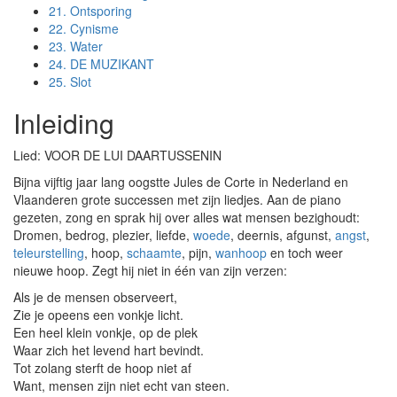
21.
Ontsporing
22.
Cynisme
23.
Water
24.
DE MUZIKANT
25.
Slot
Inleiding
Lied: VOOR DE LUI DAARTUSSENIN
Bijna vijftig jaar lang oogstte Jules de Corte in Nederland en
Vlaanderen grote successen met zijn liedjes. Aan de piano
gezeten, zong en sprak hij over alles wat mensen bezighoudt:
Dromen, bedrog, plezier, liefde,
woede
, deernis, afgunst,
angst
,
teleurstelling
, hoop,
schaamte
, pijn,
wanhoop
en toch weer
nieuwe hoop. Zegt hij niet in één van zijn verzen:
Als je de mensen observeert,
Zie je opeens een vonkje licht.
Een heel klein vonkje, op de plek
Waar zich het levend hart bevindt.
Tot zolang sterft de hoop niet af
Want, mensen zijn niet echt van steen.