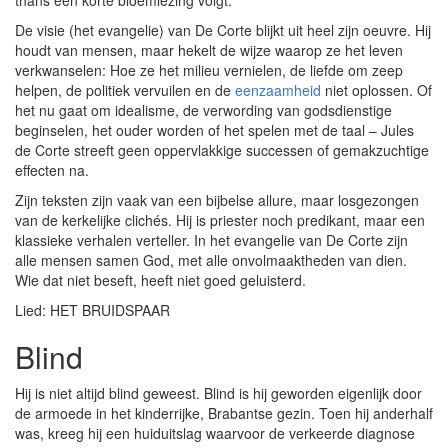
thans een korte bloemlezing volgt.
De visie (het evangelie) van De Corte blijkt uit heel zijn oeuvre. Hij
houdt van mensen, maar hekelt de wijze waarop ze het leven
verkwanselen: Hoe ze het milieu vernielen, de liefde om zeep
helpen, de politiek vervuilen en de
eenzaamheid
niet oplossen. Of
het nu gaat om idealisme, de verwording van godsdienstige
beginselen, het ouder worden of het spelen met de taal – Jules
de Corte streeft geen oppervlakkige successen of gemakzuchtige
effecten na.
Zijn teksten zijn vaak van een bijbelse allure, maar losgezongen
van de kerkelijke clichés. Hij is priester noch predikant, maar een
klassieke verhalen verteller. In het evangelie van De Corte zijn
alle mensen samen God, met alle onvolmaaktheden van dien.
Wie dat niet beseft, heeft niet goed geluisterd.
Lied: HET BRUIDSPAAR
Blind
Hij is niet altijd blind geweest. Blind is hij geworden eigenlijk door
de armoede in het kinderrijke, Brabantse gezin. Toen hij anderhalf
was, kreeg hij een huiduitslag waarvoor de verkeerde diagnose