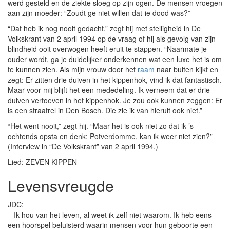
werd gesteld en de ziekte sloeg op zijn ogen. De mensen vroegen
aan zijn moeder: “Zoudt ge niet willen dat-ie dood was?”
“Dat heb ik nog nooit gedacht,” zegt hij met stelligheid in De
Volkskrant van 2 april 1994 op de vraag of hij als gevolg van zijn
blindheid ooit overwogen heeft eruit te stappen. “Naarmate je
ouder wordt, ga je duidelijker onderkennen wat een luxe het is om
te kunnen zien. Als mijn vrouw door het
raam
naar buiten kijkt en
zegt: Er zitten drie duiven in het kippenhok, vind ik dat fantastisch.
Maar voor mij blijft het een mededeling. Ik verneem dat er drie
duiven vertoeven in het kippenhok. Je zou ook kunnen zeggen: Er
is een straatrel in Den Bosch. Die zie ik van hieruit ook niet.”
“Het went nooit,” zegt hij. “Maar het is ook niet zo dat ik ’s
ochtends opsta en denk: Potverdomme, kan ik weer niet zien?”
(Interview in “De Volkskrant” van 2 april 1994.)
Lied: ZEVEN KIPPEN
Levensvreugde
JDC:
– Ik hou van het leven, al weet ik zelf niet waarom. Ik heb eens
een hoorspel beluisterd waarin mensen voor hun geboorte een