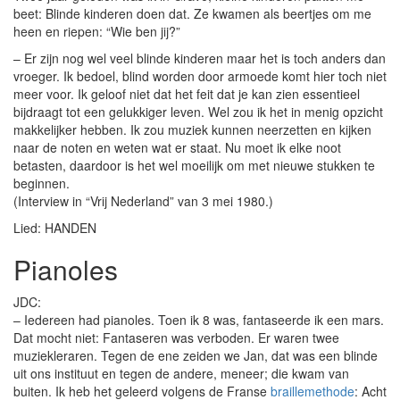
beet: Blinde kinderen doen dat. Ze kwamen als beertjes om me
heen en riepen: “Wie ben jij?”
– Er zijn nog wel veel blinde kinderen maar het is toch anders dan
vroeger. Ik bedoel, blind worden door armoede komt hier toch niet
meer voor. Ik geloof niet dat het feit dat je kan zien essentieel
bijdraagt tot een gelukkiger leven. Wel zou ik het in menig opzicht
makkelijker hebben. Ik zou muziek kunnen neerzetten en kijken
naar de noten en weten wat er staat. Nu moet ik elke noot
betasten, daardoor is het wel moeilijk om met nieuwe stukken te
beginnen.
(Interview in “Vrij Nederland” van 3 mei 1980.)
Lied: HANDEN
Pianoles
JDC:
– Iedereen had pianoles. Toen ik 8 was, fantaseerde ik een mars.
Dat mocht niet: Fantaseren was verboden. Er waren twee
muziekleraren. Tegen de ene zeiden we Jan, dat was een blinde
uit ons instituut en tegen de andere, meneer; die kwam van
buiten. Ik heb het geleerd volgens de Franse
braillemethode
: Acht