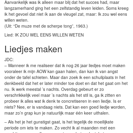
Aanvankelijk was ik alleen maar blij dat het succes had, maar
langzamerhand ging het een zelfstandig leven leiden. Soms kreeg
ik het gevoel dat niet ík aan de vleugel zat, maar: Ik zou wel eens
willen weten.
(Uit: “De muze met de scherpe tong”, 1963.)
Lied: IK ZOU WEL EENS WILLEN WETEN
Liedjes maken
JDC:
– Wanneer ik me realiseer dat ik nog 26 jaar liedjes moet maken
vooraleer ik mijn AOW kan gaan halen, dan kan ik van angst
onder de tafel schieten. Maar dan zoek ik een schuilplaats in het
denkbeeld dat het er later minder toe doet en dat het gaat om het
nu. Ik werk meestal ’s nachts. Overdag gebeurt er zo
verschrikkelijk veel maar ’s nachts als het stil is, ga ik zitten en
probeer ik alles wat ik denk te concretiseren in een liedje. Is er
niets? Nee, er is vandaag niets. Dat kan een goed liedje worden,
maar zo’n grap kun je natuurlijk maar één keer uithalen.
– Als het je het gunstigst gaat, is het tegelijk de moeilijkste
periode om iets te maken. Zo vecht ik al maanden met een