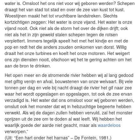
water is. Omsloot het ons niet voor wij geboren werden? Schepen
draagt het van stad tot stad en over de zee van kust tot kust.
Woestijnen maakt het tot vruchtbare landstreken. Slechts
kortzichtigen zeggen: Het water is onze vijand. Het water is onze
vijand nooit. Ook niet als de storm het over de dijken drijft; ook
niet als het in zijn geweld stalen schepen tegen de rotsen
verplettert. Immers tegelijk speelt het met het kindje en met de
pop en redt het die anders zouden omkomen van dorst. Willig
draait het onze turbines en koelt het onze motoren. Het weigert
ons zijn diensten nooit, ofschoon wij het te gering achten om het
aan de bron te drinken.
Het open meer en de stromende rivier hebben wij al lang gedood
met giftig venijn en afval, bouwstenen van onze welvaart. Bij vele
tonnen per dag en vele bij nacht draagt de rivier het gif naar zee
waar het wordt opgeslagen en opgeslagen, tot ook de zee ervan
verzadigd is. Het water dat ons omsloot voor wij geboren werden,
omsluit ook het monster dat wij in hebzuchtige begeerte hebben
verwekt. Als wij de dagen zullen hebben vervuld, zal het monster
oprijzen uit de zee om te doden al wat leeft. Wij hebben het
waarlijk goede der aarde niet geacht, maar als
waardeloos
verworpen.”
(Uit: “Een hart onder het harnas” – De Fontein, 1981.)