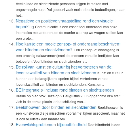
Veel blinde en slechtziende personen krijgen te maken met
ongevraagde hulp. Dat gebeurt vaak met de beste bedoelingen, maar
het...
Negatieve en positieve vraagstelling rond een visuele
beperking
Communicatie is een essentieel onderdeel van onze
interacties met anderen, en de manier waarop we vragen stellen kan
een grote...
Hoe kan je een mooie zonsop- of ondergang beschrijven
voor blinden en slechtzienden?
Een zonsop- of ondergang is
een prachtig natuurverschijnsel dat mensen van alle leeftijden kan
betoveren. Voor blinden en slechtzienden is...
De rol van kunst en cultuur bij het verbeteren van de
levenskwaliteit van blinden en slechtzienden
Kunst en cultuur
kunnen een belangrijke rol spelen bij het verbeteren van de
levenskwaliteit van blinden en slechtzienden. Kunst en...
BE Integratie & Inclusie rond blinden en slechtzienden
Braille op blad vzw Deze op 21 augustus 2006 opgerichte vzw stelt
zich in de eerste plaats ter beschikking van...
Beeldhouwen door blinden en slechtzienden
Beeldhouwen is
een kunstvorm die je misschien vooral met kijken associeert, maar het
is ook bij uitstek een manier om...
Evenwichtsproblemen bij doofblindheid
Doofblindheid is een