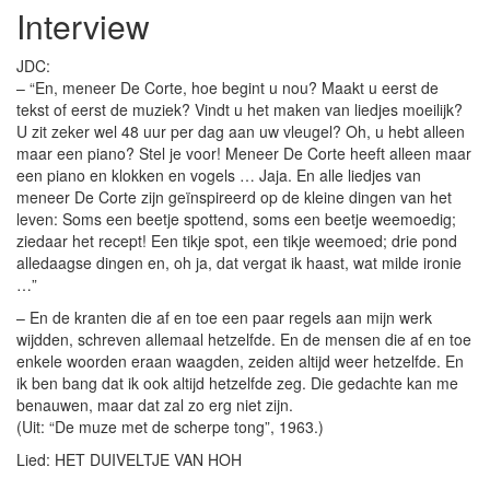
Interview
JDC:
– “En, meneer De Corte, hoe begint u nou? Maakt u eerst de
tekst of eerst de muziek? Vindt u het maken van liedjes moeilijk?
U zit zeker wel 48 uur per dag aan uw vleugel? Oh, u hebt alleen
maar een piano? Stel je voor! Meneer De Corte heeft alleen maar
een piano en klokken en vogels … Jaja. En alle liedjes van
meneer De Corte zijn geïnspireerd op de kleine dingen van het
leven: Soms een beetje spottend, soms een beetje weemoedig;
ziedaar het recept! Een tikje spot, een tikje weemoed; drie pond
alledaagse dingen en, oh ja, dat vergat ik haast, wat milde ironie
…”
– En de kranten die af en toe een paar regels aan mijn werk
wijdden, schreven allemaal hetzelfde. En de mensen die af en toe
enkele woorden eraan waagden, zeiden altijd weer hetzelfde. En
ik ben bang dat ik ook altijd hetzelfde zeg. Die gedachte kan me
benauwen, maar dat zal zo erg niet zijn.
(Uit: “De muze met de scherpe tong”, 1963.)
Lied: HET DUIVELTJE VAN HOH