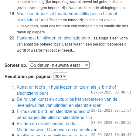
complexe zintuiglijke beperking waarbij zowel het gehoor als het
gezichtsvermogen beperkt zijn. Naast de bekende uitdagingen op...
Naar een toneel- of theatervoorstelling als je blind of
slechtziend bent
Theater en toneel zijn niet alleen visuele
kunstvormen, maar ook bronnen van verbeelding en emotie die ons
raken op diepere...
Faalangst bij blinden en slechtzienden
Faalangst is een vorm
van angst die optreedt bij situaties waarin een persoon beoordeeld
wordt of waarbij het gevoel heerst...
Sorteer op:
Resultaten per pagina:
Kunst en foto’s in huis kiezen of “zien” als je blind of
slechtziend bent
02-08-2025 06:08:51
De rol van kunst en cultuur bij het verbeteren van de
levenskwaliteit van blinden en slechtzienden
Films over blind- en slechtziendheid of
28-11-2023 02:11:54
personages die blind of slechtziend zijn
Blinden en slechtzienden in de
21-09-2023 07:09:59
Middeleeuwen: Overleven en samenleven
Schilders met oogafwijkingen en hun
20-09-2023 10:09:40