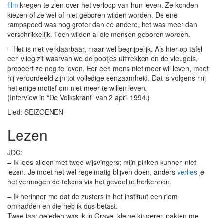
film
kregen te zien over het verloop van hun leven. Ze konden
kiezen of ze wel of niet geboren wilden worden. De ene
rampspoed was nog groter dan de andere, het was meer dan
verschrikkelijk. Toch wilden al die mensen geboren worden.
– Het is niet verklaarbaar, maar wel begrijpelijk. Als hier op tafel
een vlieg zit waarvan we de pootjes uittrekken en de vleugels,
probeert ze nog te leven. Eer een mens niet meer wil leven, moet
hij veroordeeld zijn tot volledige eenzaamheid. Dat is volgens mij
het enige motief om niet meer te willen leven.
(Interview in “De Volkskrant” van 2 april 1994.)
Lied: SEIZOENEN
Lezen
JDC:
– Ik lees alleen met twee wijsvingers; mijn pinken kunnen niet
lezen. Je moet het wel regelmatig blijven doen, anders
verlies
je
het vermogen de tekens via het gevoel te herkennen.
– Ik herinner me dat de zusters in het instituut een riem
omhadden en die heb ik dus betast.
Twee jaar geleden was ik in Grave, kleine kinderen pakten me