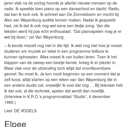
jaren vlak na de oorlog hoorde je allerlei nieuwe mensen op de
radio. Ik speelde toen piano op een dansschool en dacht: Radio,
dat kan ik toch ook. Ik schreef aan De Zonnebloem en mocht bij
Alex van Wayenburg auditie komen maken. Nadat ik gespeeld
had, zei ik dat ik ook nog wel eens een liedje zong. Van die
teksten werd hij pas echt enthousiast: “Dat pianospelen mag je er
wel bij doen,” zei Van Wayenburg.
– Ik kende mezelf nog niet in die tijd. Ik wist nog niet hoe je moest
studeren om muziek en tekst in een programma feilloos te
kunnen ophoesten. Alles moest ik van buiten leren. Toen ik het
klappen van de zweep een beetje kende, kreeg ik er plezier in.
Maar vlak voor de uitzending toch altijd dat onontkoombare
gevoel: Nu moet ik. Je kon nooit beginnen op een moment dat je
zelf koos; altijd starten op een teken van Van Wayenburg die in
een andere studio zat, vreselijk! Ik voel dat nog … Bij televisie heb
ik dat ook; al die techniek, spelen dat wordt dan moeilijk.
(Interview in K.R.O.’s programmablad “Studio”, 6 december
1980.)
Lied: DE VOGELS
Elpee