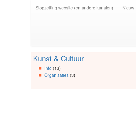
Spring
Stopzetting website (en andere kanalen)
Nieuw
naar
de
inhoud
(Accesskey
1)
Spring
naar
de
Kunst & Cultuur
primaire
Spring
zijbalk
naar
Info
(13)
(Accesskey
Artikels
Organisaties
(3)
2)
Spring
naar
Info
Spring
naar
Organisaties
Spring
naar
Social
media