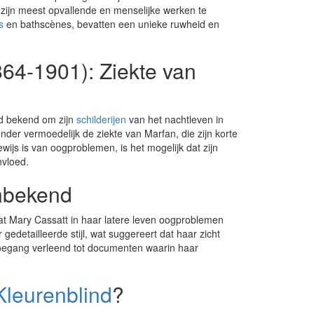
 zijn meest opvallende en menselijke werken te
s
en bathscènes, bevatten een unieke ruwheid en
864-1901): Ziekte van
nd bekend om zijn
schilderijen
van het nachtleven in
der vermoedelijk de ziekte van Marfan, die zijn korte
wijs is van oogproblemen, is het mogelijk dat zijn
nvloed.
nbekend
at Mary Cassatt in haar latere leven oogproblemen
gedetailleerde stijl, wat suggereert dat haar zicht
oegang verleend tot documenten waarin haar
Kleurenblind
?