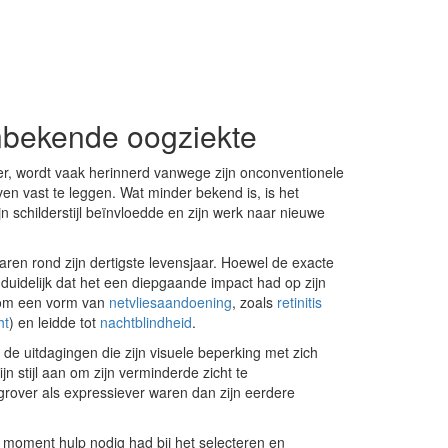
nbekende oogziekte
er, wordt vaak herinnerd vanwege zijn onconventionele
n vast te leggen. Wat minder bekend is, is het
n schilderstijl beïnvloedde en zijn werk naar nieuwe
aren rond zijn dertigste levensjaar. Hoewel de exacte
 duidelijk dat het een diepgaande impact had op zijn
g om een vorm van
netvliesaandoening
, zoals
retinitis
ht
) en leidde tot
nachtblindheid
.
 de uitdagingen die zijn visuele beperking met zich
jn stijl aan om zijn verminderde zicht te
rover als expressiever waren dan zijn eerdere
oment hulp nodig had bij het selecteren en