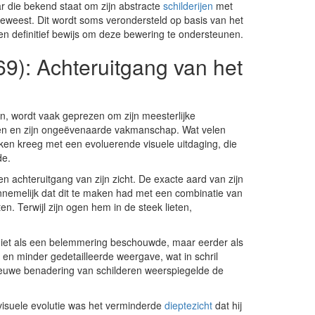
r die bekend staat om zijn abstracte
schilderijen
met
eweest. Dit wordt soms verondersteld op basis van het
een definitief bewijs om deze bewering te ondersteunen.
9): Achteruitgang van het
en, wordt vaak geprezen om zijn meesterlijke
tten en zijn ongeëvenaarde vakmanschap. Wat velen
ken kreeg met een evoluerende visuele uitdaging, die
de.
 achteruitgang van zijn zicht. De exacte aard van zijn
annemelijk dat dit te maken had met een combinatie van
. Terwijl zijn ogen hem in de steek lieten,
g niet als een belemmering beschouwde, maar eerder als
 en minder gedetailleerde weergave, wat in schril
nieuwe benadering van schilderen weerspiegelde de
isuele evolutie was het verminderde
dieptezicht
dat hij