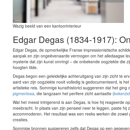
Wazig beeld van een kantoorinterieur
Edgar Degas (1834-1917): O
Edgar Degas, de opmerkelijke Franse impressionistische schild
aanpak en zijn ongeëvenaarde vermogen om het alledaagse leve
mysterie dat zijn kunst omringt – de onbekende oogziekte die zij
hoogten tilde.
Degas begon een geleidelijke achteruitgang van zijn zicht te erv
aard van zijn oogziekte nooit volledig is gedocumenteerd, is het
artistieke reis. Sommige kunsthistorici suggereren dat het gin
pigmentosa
, die langzaam het perifere zicht aantastte (
kokerzic
Wat het meest intrigerend is aan Degas, is hoe hij reageerde op
meebracht. In plaats van zijn penseel neer te leggen, paste hij zi
accommoderen. Het resultaat was een reeks werken die zowel g
creaties.
Sommige bronnen suggereren zelfs dat Degas op een gegeven m