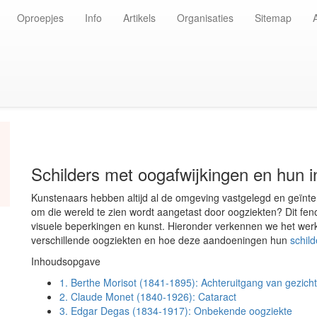
Oproepjes
Info
Artikels
Organisaties
Sitemap
Schilders met oogafwijkingen en hun i
Kunstenaars hebben altijd al de omgeving vastgelegd en geïnt
om die wereld te zien wordt aangetast door oogziekten? Dit feno
visuele beperkingen en kunst. Hieronder verkennen we het we
verschillende oogziekten en hoe deze aandoeningen hun
schild
Inhoudsopgave
1.
Berthe Morisot (1841-1895): Achteruitgang van gezic
2.
Claude Monet (1840-1926): Cataract
3.
Edgar Degas (1834-1917): Onbekende oogziekte