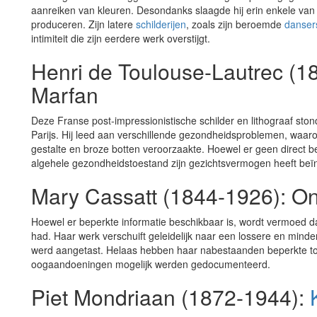
aanreiken van kleuren. Desondanks slaagde hij erin enkele van
produceren. Zijn latere
schilderijen
, zoals zijn beroemde
danser
intimiteit die zijn eerdere werk overstijgt.
Henri de Toulouse-Lautrec (1
Marfan
Deze Franse post-impressionistische schilder en lithograaf sto
Parijs. Hij leed aan verschillende gezondheidsproblemen, waaron
gestalte en broze botten veroorzaakte. Hoewel er geen direct be
algehele gezondheidstoestand zijn gezichtsvermogen heeft beï
Mary Cassatt (1844-1926): O
Hoewel er beperkte informatie beschikbaar is, wordt vermoed d
had. Haar werk verschuift geleidelijk naar een lossere en minder 
werd aangetast. Helaas hebben haar nabestaanden beperkte t
oogaandoeningen mogelijk werden gedocumenteerd.
Piet Mondriaan (1872-1944):