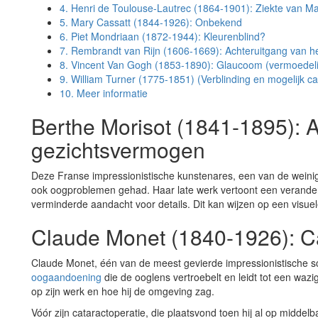
4.
Henri de Toulouse-Lautrec (1864-1901): Ziekte van Ma
5.
Mary Cassatt (1844-1926): Onbekend
6.
Piet Mondriaan (1872-1944): Kleurenblind?
7.
Rembrandt van Rijn (1606-1669): Achteruitgang van he
8.
Vincent Van Gogh (1853-1890): Glaucoom (vermoedeli
9.
William Turner (1775-1851) (Verblinding en mogelijk ca
10.
Meer informatie
Berthe Morisot (1841-1895): 
gezichtsvermogen
Deze Franse impressionistische kunstenares, een van de weinige 
ook oogproblemen gehad. Haar late werk vertoont een veranderi
verminderde aandacht voor details. Dit kan wijzen op een visuel
Claude Monet (1840-1926): C
Claude Monet, één van de meest gevierde impressionistische s
oogaandoening
die de ooglens vertroebelt en leidt tot een wa
op zijn werk en hoe hij de omgeving zag.
Vóór zijn cataractoperatie, die plaatsvond toen hij al op middelb