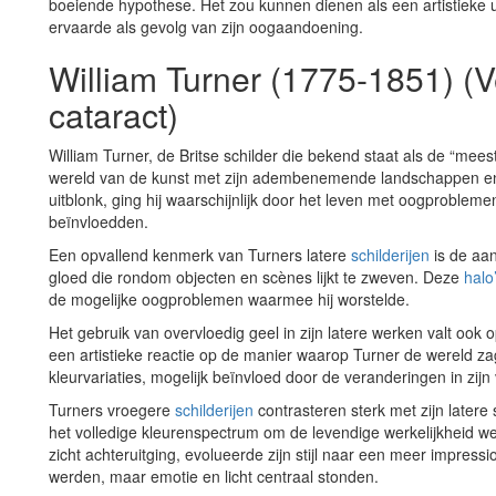
boeiende hypothese. Het zou kunnen dienen als een artistieke u
ervaarde als gevolg van zijn oogaandoening.
William Turner (1775-1851) (V
cataract)
William Turner, de Britse schilder die bekend staat als de “meest
wereld van de kunst met zijn adembenemende landschappen en m
uitblonk, ging hij waarschijnlijk door het leven met oogproblemen
beïnvloedden.
Een opvallend kenmerk van Turners latere
schilderijen
is de aa
gloed die rondom objecten en scènes lijkt te zweven. Deze
halo
de mogelijke oogproblemen waarmee hij worstelde.
Het gebruik van overvloedig geel in zijn latere werken valt ook
een artistieke reactie op de manier waarop Turner de wereld zag
kleurvariaties, mogelijk beïnvloed door de veranderingen in zijn 
Turners vroegere
schilderijen
contrasteren sterk met zijn latere 
het volledige kleurenspectrum om de levendige werkelijkheid w
zicht achteruitging, evolueerde zijn stijl naar een meer impressi
werden, maar emotie en licht centraal stonden.