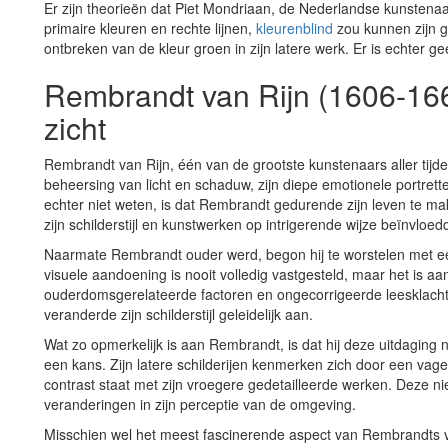
Er zijn theorieën dat Piet Mondriaan, de Nederlandse kunstenaa
primaire kleuren en rechte lijnen,
kleurenblind
zou kunnen zijn g
ontbreken van de kleur groen in zijn latere werk. Er is echter g
Rembrandt van Rijn (1606-166
zicht
Rembrandt van Rijn, één van de grootste kunstenaars aller tijd
beheersing van licht en schaduw, zijn diepe emotionele portre
echter niet weten, is dat Rembrandt gedurende zijn leven te ma
zijn schilderstijl en kunstwerken op intrigerende wijze beïnvloed
Naarmate Rembrandt ouder werd, begon hij te worstelen met een
visuele aandoening is nooit volledig vastgesteld, maar het is a
ouderdomsgerelateerde factoren en ongecorrigeerde leesklachten
veranderde zijn schilderstijl geleidelijk aan.
Wat zo opmerkelijk is aan Rembrandt, is dat hij deze uitdagin
een kans. Zijn latere schilderijen kenmerken zich door een vage
contrast staat met zijn vroegere gedetailleerde werken. Deze 
veranderingen in zijn perceptie van de omgeving.
Misschien wel het meest fascinerende aspect van Rembrandts v