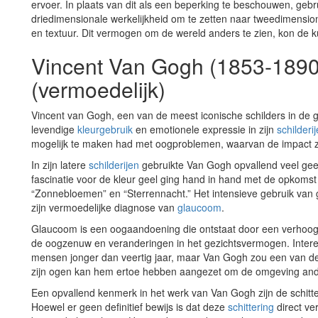
ervoer. In plaats van dit als een beperking te beschouwen, gebrui
driedimensionale werkelijkheid om te zetten naar tweedimensi
en textuur. Dit vermogen om de wereld anders te zien, kon de ku
Vincent Van Gogh (1853-189
(vermoedelijk)
Vincent van Gogh, een van de meest iconische schilders in de 
levendige
kleurgebruik
en emotionele expressie in zijn
schilderi
mogelijk te maken had met oogproblemen, waarvan de impact zij
In zijn latere
schilderijen
gebruikte Van Gogh opvallend veel geel, 
fascinatie voor de kleur geel ging hand in hand met de opkoms
“Zonnebloemen” en “Sterrennacht.” Het intensieve gebruik van g
zijn vermoedelijke diagnose van
glaucoom
.
Glaucoom is een oogaandoening die ontstaat door een verhoogd
de oogzenuw en veranderingen in het gezichtsvermogen. Inter
mensen jonger dan veertig jaar, maar Van Gogh zou een van de
zijn ogen kan hem ertoe hebben aangezet om de omgeving ander
Een opvallend kenmerk in het werk van Van Gogh zijn de schitte
Hoewel er geen definitief bewijs is dat deze
schittering
direct ve