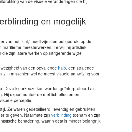
itdrukking van de visuele veranderingen die hij
erblinding en mogelijk
er van het licht,” heeft zijn stempel gedrukt op de
aritieme meesterwerken. Terwijl hij artistiek
 die zijn latere werken op intrigerende wijze
nwezigheid van een opvallende
halo
, een stralende
’s
zijn misschien wel de meest visuele aanwijzing voor
 op. Deze kleurkeuze kan worden geïnterpreteerd als
. Hij experimenteerde met lichteffecten en
visuele perceptie.
stijl. Ze waren gedetailleerd, levendig en gebruikten
eer te geven. Naarmate zijn
verblinding
toenam en zijn
onistische benadering, waarin details minder belangrijk