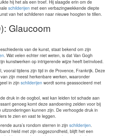
kte hij het als een troef. Hij slaagde erin om de
onale
schilderijen
met een verbazingwekkende diepte
nst van het schilderen naar nieuwe hoogten te tillen.
0): Glaucoom
geschiedenis van de kunst, staat bekend om zijn
jen
. Wat velen echter niet weten, is dat Van Gogh
n kunstwerken op intrigerende wijze heeft beïnvloed.
vooral tijdens zijn tijd in de Provence, Frankrijk. Deze
t van zijn meest herkenbare werken, waaronder
eel in zijn
schilderijen
wordt soms geassocieerd met
e druk in de oogbol, wat kan leiden tot schade aan
essant genoeg komt deze aandoening zelden voor bij
 uitzonderingen kunnen zijn. De verhoogde druk in
s te zien en vast te leggen.
rende aura’s rondom sterren in zijn
schilderijen
.
rband hield met zijn ooggezondheid, blijft het een