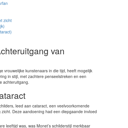
rfan
t zicht
jk)
taract)
Achteruitgang van
vrouwelijke kunstenaars in die tijd, heeft mogelijk
ng in stijl, met zachtere penseelstreken en een
e achteruitgang.
ataract
childers, leed aan cataract, een veelvoorkomende
zig zicht. Deze aandoening had een diepgaande invloed
are leeftijd was, was Monet’s schilderstijl merkbaar