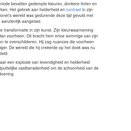
periode bevatten gedempte kleuren, donkere tinten en
erken. Het gebrek aan helderheid en
contrast
in zijn
 Monet’s wereld was gedurende deze tijd gevuld met
 aanzienlijk aangetast.
 transformatie in zijn kunst. Zijn kleurwaarneming
 dan voorheen. Dit bracht hem ertoe sommige van zijn
en te overschilderen. Hij zag nuances die voorheen
ndiger. De wereld die hij creëerde op het doek was nu
teld.
aar een explosie van levendigheid en helderheid
itputtelijke vastberadenheid om de schoonheid van de
doening.