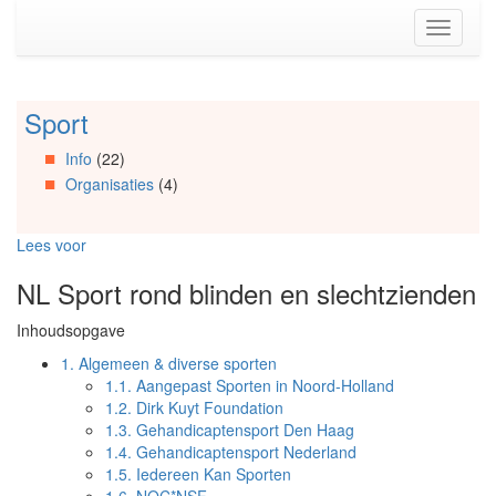
Spring
Toggle
naar
navigati
de
inhoud
(Accesskey
Sport
Spring
1)
naar
Spring
Info
(22)
Artikels
naar
Organisaties
(4)
Spring
de
naar
primaire
Info
zijbalk
Lees voor
Spring
(Accesskey
naar
2)
NL Sport rond blinden en slechtzienden
Organisaties
Spring
Inhoudsopgave
naar
Social
1.
Algemeen & diverse sporten
media
1.1.
Aangepast Sporten in Noord-Holland
1.2.
Dirk Kuyt Foundation
1.3.
Gehandicaptensport Den Haag
1.4.
Gehandicaptensport Nederland
1.5.
Iedereen Kan Sporten