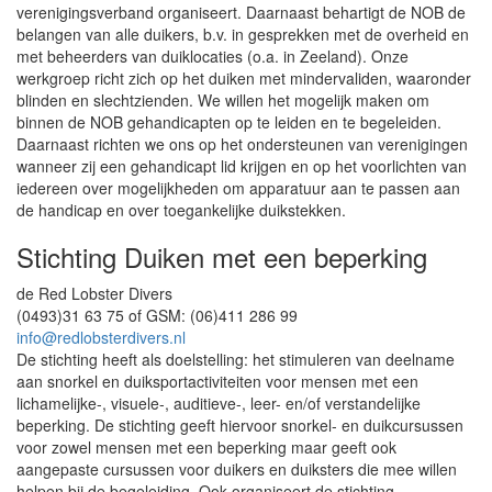
verenigingsverband organiseert. Daarnaast behartigt de NOB de
belangen van alle duikers, b.v. in gesprekken met de overheid en
met beheerders van duiklocaties (o.a. in Zeeland). Onze
werkgroep richt zich op het duiken met mindervaliden, waaronder
blinden en slechtzienden. We willen het mogelijk maken om
binnen de NOB gehandicapten op te leiden en te begeleiden.
Daarnaast richten we ons op het ondersteunen van verenigingen
wanneer zij een gehandicapt lid krijgen en op het voorlichten van
iedereen over mogelijkheden om apparatuur aan te passen aan
de handicap en over toegankelijke duikstekken.
Stichting Duiken met een beperking
de Red Lobster Divers
(0493)31 63 75 of GSM: (06)411 286 99
info@redlobsterdivers.nl
De stichting heeft als doelstelling: het stimuleren van deelname
aan snorkel en duiksportactiviteiten voor mensen met een
lichamelijke-, visuele-, auditieve-, leer- en/of verstandelijke
beperking. De stichting geeft hiervoor snorkel- en duikcursussen
voor zowel mensen met een beperking maar geeft ook
aangepaste cursussen voor duikers en duiksters die mee willen
helpen bij de begeleiding. Ook organiseert de stichting