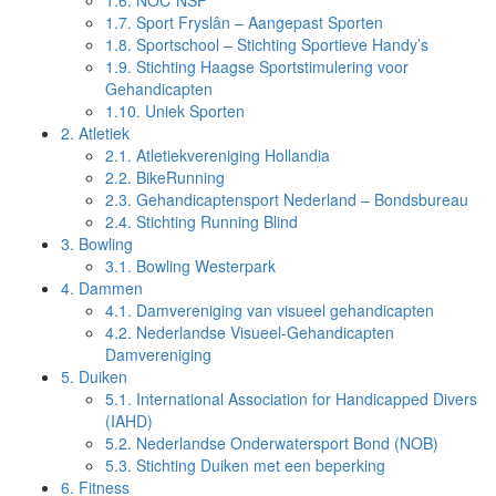
1.6.
NOC*NSF
1.7.
Sport Fryslân – Aangepast Sporten
1.8.
Sportschool – Stichting Sportieve Handy’s
1.9.
Stichting Haagse Sportstimulering voor
Gehandicapten
1.10.
Uniek Sporten
2.
Atletiek
2.1.
Atletiekvereniging Hollandia
2.2.
BikeRunning
2.3.
Gehandicaptensport Nederland – Bondsbureau
2.4.
Stichting Running Blind
3.
Bowling
3.1.
Bowling Westerpark
4.
Dammen
4.1.
Damvereniging van visueel gehandicapten
4.2.
Nederlandse Visueel-Gehandicapten
Damvereniging
5.
Duiken
5.1.
International Association for Handicapped Divers
(IAHD)
5.2.
Nederlandse Onderwatersport Bond (NOB)
5.3.
Stichting Duiken met een beperking
6.
Fitness