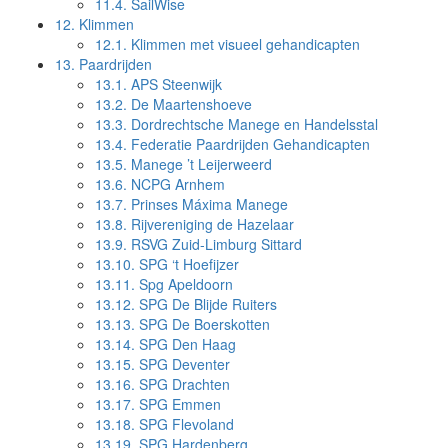
11.4.
SailWise
12.
Klimmen
12.1.
Klimmen met visueel gehandicapten
13.
Paardrijden
13.1.
APS Steenwijk
13.2.
De Maartenshoeve
13.3.
Dordrechtsche Manege en Handelsstal
13.4.
Federatie Paardrijden Gehandicapten
13.5.
Manege ’t Leijerweerd
13.6.
NCPG Arnhem
13.7.
Prinses Máxima Manege
13.8.
Rijvereniging de Hazelaar
13.9.
RSVG Zuid-Limburg Sittard
13.10.
SPG ‘t Hoefijzer
13.11.
Spg Apeldoorn
13.12.
SPG De Blijde Ruiters
13.13.
SPG De Boerskotten
13.14.
SPG Den Haag
13.15.
SPG Deventer
13.16.
SPG Drachten
13.17.
SPG Emmen
13.18.
SPG Flevoland
13.19.
SPG Hardenberg