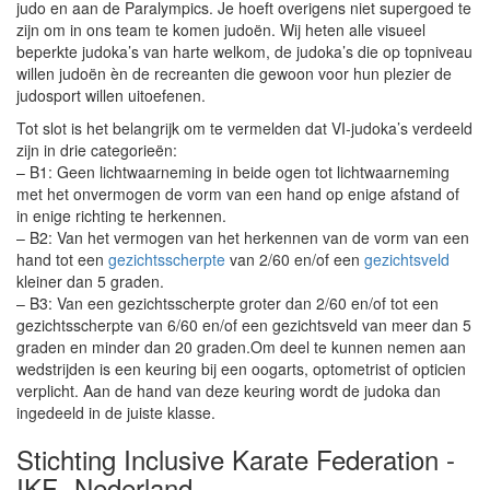
judo en aan de Paralympics. Je hoeft overigens niet supergoed te
zijn om in ons team te komen judoën. Wij heten alle visueel
beperkte judoka’s van harte welkom, de judoka’s die op topniveau
willen judoën èn de recreanten die gewoon voor hun plezier de
judosport willen uitoefenen.
Tot slot is het belangrijk om te vermelden dat VI-judoka’s verdeeld
zijn in drie categorieën:
– B1: Geen lichtwaarneming in beide ogen tot lichtwaarneming
met het onvermogen de vorm van een hand op enige afstand of
in enige richting te herkennen.
– B2: Van het vermogen van het herkennen van de vorm van een
hand tot een
gezichtsscherpte
van 2/60 en/of een
gezichtsveld
kleiner dan 5 graden.
– B3: Van een gezichtsscherpte groter dan 2/60 en/of tot een
gezichtsscherpte van 6/60 en/of een gezichtsveld van meer dan 5
graden en minder dan 20 graden.Om deel te kunnen nemen aan
wedstrijden is een keuring bij een oogarts, optometrist of opticien
verplicht. Aan de hand van deze keuring wordt de judoka dan
ingedeeld in de juiste klasse.
Stichting Inclusive Karate Federation -
IKF- Nederland