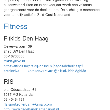
buitenwater duiken en in het voorjaar wordt een vakantie
georganiseerd voor de deelnemers. De stichting is momenteel
voornamelijk actief in Zuid-Oost-Nederland
Fitness
Fitkids Den Haag
Oeverwallaan 139
2498 BW Den Haag
06-16708066
fitkids@live.nl
https://fitkids.uwpraktijkonline.nl/pages/default.asp?
articleid=130067&token=171401@hiKiaNjKbbMghMa
RIS
p.a. Odessastraat 64
3067 MG Rotterdam
06-45464161
ris.sport.rotterdam@gmail.com
http://www.risgehandicaptensport.nl