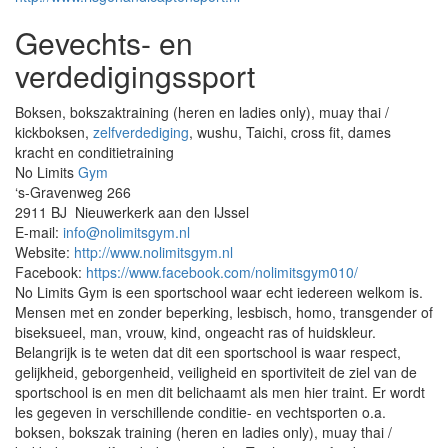
Gevechts- en
verdedigingssport
Boksen, bokszaktraining (heren en ladies only), muay thai /
kickboksen,
zelfverdediging
, wushu, Taichi, cross fit, dames
kracht en conditietraining
No Limits
Gym
‘s-Gravenweg 266
2911 BJ Nieuwerkerk aan den IJssel
E-mail:
info@nolimitsgym.nl
Website:
http://www.nolimitsgym.nl
Facebook:
https://www.facebook.com/nolimitsgym010/
No Limits Gym is een sportschool waar echt iedereen welkom is.
Mensen met en zonder beperking, lesbisch, homo, transgender of
biseksueel, man, vrouw, kind, ongeacht ras of huidskleur.
Belangrijk is te weten dat dit een sportschool is waar respect,
gelijkheid, geborgenheid, veiligheid en sportiviteit de ziel van de
sportschool is en men dit belichaamt als men hier traint. Er wordt
les gegeven in verschillende conditie- en vechtsporten o.a.
boksen, bokszak training (heren en ladies only), muay thai /