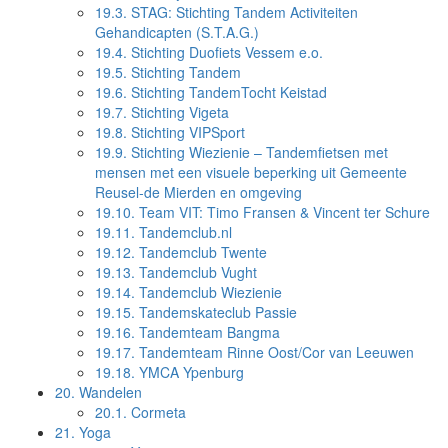
19.3.
STAG: Stichting Tandem Activiteiten
Gehandicapten (S.T.A.G.)
19.4.
Stichting Duofiets Vessem e.o.
19.5.
Stichting Tandem
19.6.
Stichting TandemTocht Keistad
19.7.
Stichting Vigeta
19.8.
Stichting VIPSport
19.9.
Stichting Wiezienie – Tandemfietsen met
mensen met een visuele beperking uit Gemeente
Reusel-de Mierden en omgeving
19.10.
Team VIT: Timo Fransen & Vincent ter Schure
19.11.
Tandemclub.nl
19.12.
Tandemclub Twente
19.13.
Tandemclub Vught
19.14.
Tandemclub Wiezienie
19.15.
Tandemskateclub Passie
19.16.
Tandemteam Bangma
19.17.
Tandemteam Rinne Oost/Cor van Leeuwen
19.18.
YMCA Ypenburg
20.
Wandelen
20.1.
Cormeta
21.
Yoga