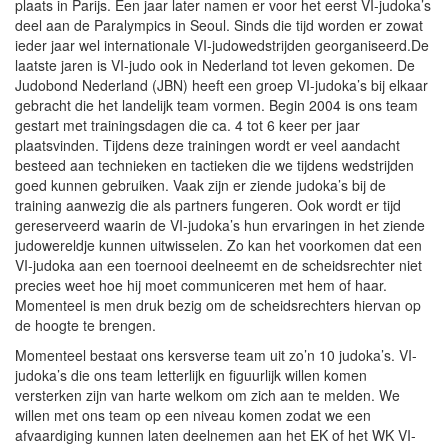
plaats in Parijs. Een jaar later namen er voor het eerst VI-judoka’s
deel aan de Paralympics in Seoul. Sinds die tijd worden er zowat
ieder jaar wel internationale VI-judowedstrijden georganiseerd.De
laatste jaren is VI-judo ook in Nederland tot leven gekomen. De
Judobond Nederland (JBN) heeft een groep VI-judoka’s bij elkaar
gebracht die het landelijk team vormen. Begin 2004 is ons team
gestart met trainingsdagen die ca. 4 tot 6 keer per jaar
plaatsvinden. Tijdens deze trainingen wordt er veel aandacht
besteed aan technieken en tactieken die we tijdens wedstrijden
goed kunnen gebruiken. Vaak zijn er ziende judoka’s bij de
training aanwezig die als partners fungeren. Ook wordt er tijd
gereserveerd waarin de VI-judoka’s hun ervaringen in het ziende
judowereldje kunnen uitwisselen. Zo kan het voorkomen dat een
VI-judoka aan een toernooi deelneemt en de scheidsrechter niet
precies weet hoe hij moet communiceren met hem of haar.
Momenteel is men druk bezig om de scheidsrechters hiervan op
de hoogte te brengen.
Momenteel bestaat ons kersverse team uit zo’n 10 judoka’s. VI-
judoka’s die ons team letterlijk en figuurlijk willen komen
versterken zijn van harte welkom om zich aan te melden. We
willen met ons team op een niveau komen zodat we een
afvaardiging kunnen laten deelnemen aan het EK of het WK VI-