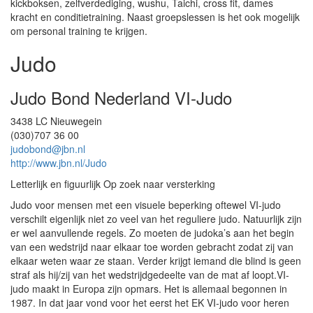
kickboksen, zelfverdediging, wushu, Taichi, cross fit, dames
kracht en conditietraining. Naast groepslessen is het ook mogelijk
om personal training te krijgen.
Judo
Judo Bond Nederland VI-Judo
3438 LC Nieuwegein
(030)707 36 00
judobond@jbn.nl
http://www.jbn.nl/Judo
Letterlijk en figuurlijk Op zoek naar versterking
Judo voor mensen met een visuele beperking oftewel VI-judo
verschilt eigenlijk niet zo veel van het reguliere judo. Natuurlijk zijn
er wel aanvullende regels. Zo moeten de judoka’s aan het begin
van een wedstrijd naar elkaar toe worden gebracht zodat zij van
elkaar weten waar ze staan. Verder krijgt iemand die blind is geen
straf als hij/zij van het wedstrijdgedeelte van de mat af loopt.VI-
judo maakt in Europa zijn opmars. Het is allemaal begonnen in
1987. In dat jaar vond voor het eerst het EK VI-judo voor heren