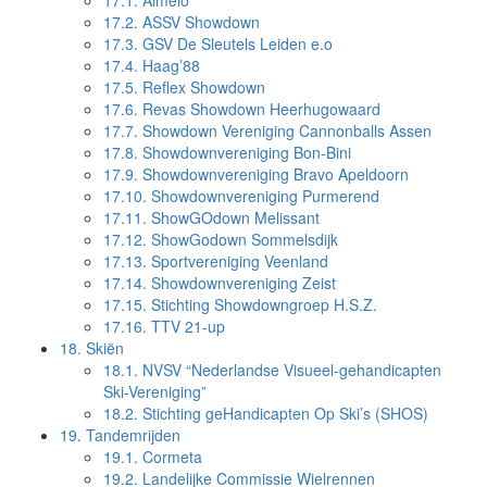
17.1.
Almelo
17.2.
ASSV Showdown
17.3.
GSV De Sleutels Leiden e.o
17.4.
Haag’88
17.5.
Reflex Showdown
17.6.
Revas Showdown Heerhugowaard
17.7.
Showdown Vereniging Cannonballs Assen
17.8.
Showdownvereniging Bon-Bini
17.9.
Showdownvereniging Bravo Apeldoorn
17.10.
Showdownvereniging Purmerend
17.11.
ShowGOdown Melissant
17.12.
ShowGodown Sommelsdijk
17.13.
Sportvereniging Veenland
17.14.
Showdownvereniging Zeist
17.15.
Stichting Showdowngroep H.S.Z.
17.16.
TTV 21-up
18.
Skiën
18.1.
NVSV “Nederlandse Visueel-gehandicapten
Ski-Vereniging”
18.2.
Stichting geHandicapten Op Ski’s (SHOS)
19.
Tandemrijden
19.1.
Cormeta
19.2.
Landelijke Commissie Wielrennen