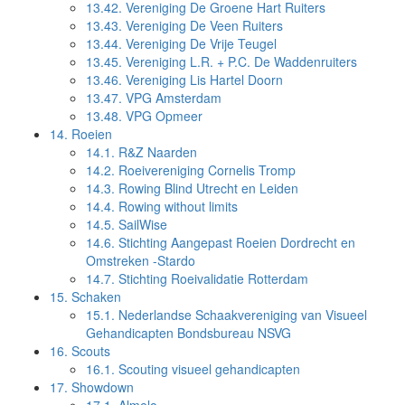
13.42.
Vereniging De Groene Hart Ruiters
13.43.
Vereniging De Veen Ruiters
13.44.
Vereniging De Vrije Teugel
13.45.
Vereniging L.R. + P.C. De Waddenruiters
13.46.
Vereniging Lis Hartel Doorn
13.47.
VPG Amsterdam
13.48.
VPG Opmeer
14.
Roeien
14.1.
R&Z Naarden
14.2.
Roeivereniging Cornelis Tromp
14.3.
Rowing Blind Utrecht en Leiden
14.4.
Rowing without limits
14.5.
SailWise
14.6.
Stichting Aangepast Roeien Dordrecht en
Omstreken -Stardo
14.7.
Stichting Roeivalidatie Rotterdam
15.
Schaken
15.1.
Nederlandse Schaakvereniging van Visueel
Gehandicapten Bondsbureau NSVG
16.
Scouts
16.1.
Scouting visueel gehandicapten
17.
Showdown