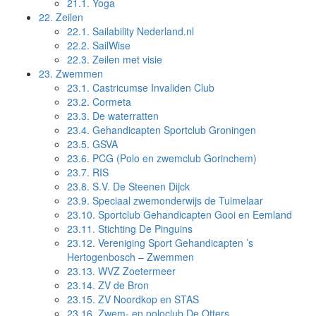
21.1.
Yoga
22.
Zeilen
22.1.
Sailability Nederland.nl
22.2.
SailWise
22.3.
Zeilen met visie
23.
Zwemmen
23.1.
Castricumse Invaliden Club
23.2.
Cormeta
23.3.
De waterratten
23.4.
Gehandicapten Sportclub Groningen
23.5.
GSVA
23.6.
PCG (Polo en zwemclub Gorinchem)
23.7.
RIS
23.8.
S.V. De Steenen Dijck
23.9.
Speciaal zwemonderwijs de Tuimelaar
23.10.
Sportclub Gehandicapten Gooi en Eemland
23.11.
Stichting De Pinguins
23.12.
Vereniging Sport Gehandicapten ’s
Hertogenbosch – Zwemmen
23.13.
WVZ Zoetermeer
23.14.
ZV de Bron
23.15.
ZV Noordkop en STAS
23.16.
Zwem- en poloclub De Otters