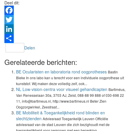
Deel dit:
Facebook
Twitter
LinkedIn
Delen
Gerelateerde berichten:
BE Ocularisten en laboratoria rond oogprotheses
Bastin
Bieke In ons labo kan u terecht voor een individuele oogprothese uit
kunststof. Wij maken deze volledig zelf, ook...
NL Low-vision-centra voor visueel gehandicapten
Bartiméus,
Van Renesselaan 30a, 3703 AJ, Zeist, 088-88 99 888 of 030-698 22
11, info@bartimeus.nl, http://www.bartimeus.nl Beter Zien
Oogzorgwinkel, Zeestraat...
BE Mobiliteit & Toegankelijkheid rond blinden en
slechtzienden
Adviesraad Toegankelijk Leuven Officiële
adviesraad van de stad Leuven die zich bezighoudt met de
toegankelijkheid voor personen met een beperking...