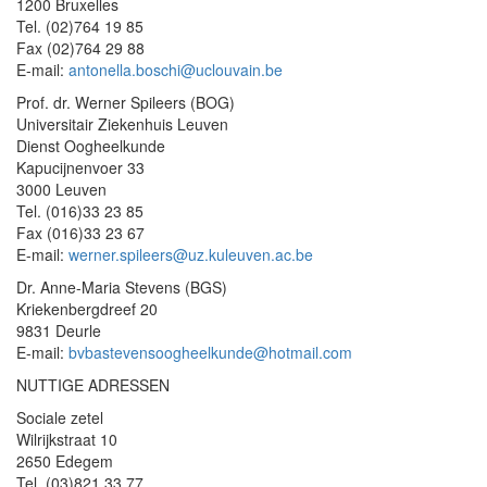
1200 Bruxelles
Tel. (02)764 19 85
Fax (02)764 29 88
E-mail:
antonella.boschi@uclouvain.be
Prof. dr. Werner Spileers (BOG)
Universitair Ziekenhuis Leuven
Dienst Oogheelkunde
Kapucijnenvoer 33
3000 Leuven
Tel. (016)33 23 85
Fax (016)33 23 67
E-mail:
werner.spileers@uz.kuleuven.ac.be
Dr. Anne-Maria Stevens (BGS)
Kriekenbergdreef 20
9831 Deurle
E-mail:
bvbastevensoogheelkunde@hotmail.com
NUTTIGE ADRESSEN
Sociale zetel
Wilrijkstraat 10
2650 Edegem
Tel. (03)821 33 77