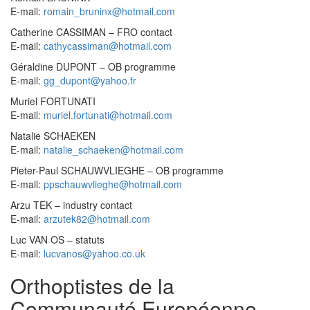
E-mail:
romain_bruninx@hotmail.com
Catherine CASSIMAN – FRO contact
E-mail:
cathycassiman@hotmail.com
Géraldine DUPONT – OB programme
E-mail:
gg_dupont@yahoo.fr
Muriel FORTUNATI
E-mail:
muriel.fortunati@hotmail.com
Natalie SCHAEKEN
E-mail:
natalie_schaeken@hotmail.com
Pieter-Paul SCHAUWVLIEGHE – OB programme
E-mail:
ppschauwvlieghe@hotmail.com
Arzu TEK – industry contact
E-mail:
arzutek82@hotmail.com
Luc VAN OS – statuts
E-mail:
lucvanos@yahoo.co.uk
Orthoptistes de la
Communauté Européenne