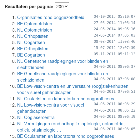
Resultaten per pagina:
Organisaties rond ooggezondheid
04-10-2015 05:10:07
BE Optometristen
27-05-2014 11:05:14
NL Optometristen
24-05-2014 09:05:16
NL Orthoptisten
24-05-2014 07:05:03
NL Oogartsen
08-03-2014 11:03:46
BE Orthoptisten
15-07-2012 12:07:39
BE Oogartsen
05-11-2011 05:11:13
NL Genetische raadplegingen voor blinden en
slechtzienden
04-06-2011 08:06:37
BE Genetische raadplegingen voor blinden en
slechtzienden
04-06-2011 07:06:08
BE Low-vision-centra en universitaire (oog)ziekenhuizen
voor visueel gehandicapten
04-06-2011 07:06:51
NL Ocularisten en laboratoria rond oogprotheses
NL Low-vision-centra voor visueel
04-06-2011 08:06:29
gehandicapten
04-06-2011 08:06:22
NL Ooglasercentra
04-06-2011 08:06:19
NL Verenigingen rond orthoptie, optologie, optometrie,
optiek, oftalmologie …
04-06-2011 08:06:05
BE Ocularisten en laboratoria rond oogprotheses