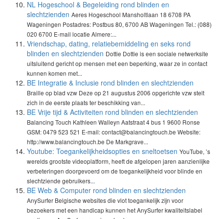
NL Hogeschool & Begeleiding rond blinden en
slechtzienden
Aeres Hogeschool Mansholtlaan 18 6708 PA
Wageningen Postadres: Postbus 80, 6700 AB Wageningen Tel.: (088)
020 6700 E-mail locatie Almere:...
Vriendschap, dating, relatiebemiddeling en seks rond
blinden en slechtzienden
Dottie Dottie is een sociale netwerksite
uitsluitend gericht op mensen met een beperking, waar ze in contact
kunnen komen met...
BE Integratie & Inclusie rond blinden en slechtzienden
Braille op blad vzw Deze op 21 augustus 2006 opgerichte vzw stelt
zich in de eerste plaats ter beschikking van...
BE Vrije tijd & Activiteiten rond blinden en slechtzienden
Balancing Touch Kathleen Walleyn Aatstraat 4 bus 1 9600 Ronse
GSM: 0479 523 521 E-mail: contact@balancingtouch.be Website:
http://www.balancingtouch.be De Markgrave...
Youtube: Toegankelijkheidsopties en sneltoetsen
YouTube, ’s
werelds grootste videoplatform, heeft de afgelopen jaren aanzienlijke
verbeteringen doorgevoerd om de toegankelijkheid voor blinde en
slechtziende gebruikers...
BE Web & Computer rond blinden en slechtzienden
AnySurfer Belgische websites die vlot toegankelijk zijn voor
bezoekers met een handicap kunnen het AnySurfer kwaliteitslabel