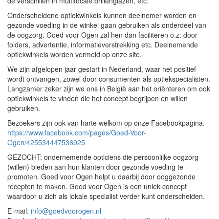
de verschillen in multifocale brillenglazen, etc.
Onderscheidene optiekwinkels kunnen deelnemer worden en
gezonde voeding in de winkel gaan gebruiken als onderdeel van
de oogzorg. Goed voor Ogen zal hen dan faciliteren o.z. door
folders, advertentie, informatieverstrekking etc. Deelnemende
optiekwinkels worden vermeld op onze site.
We zijn afgelopen jaar gestart in Nederland, waar het positief
wordt ontvangen, zowel door consumenten als optiekspecialisten.
Langzamer zeker zijn we ons in België aan het oriënteren om ook
optiekwinkels te vinden die het concept begrijpen en willen
gebruiken.
Bezoekers zijn ook van harte welkom op onze Facebookpagina.
https://www.facebook.com/pages/Goed-Voor-
Ogen/425534447536925
GEZOCHT: ondernemende opticiens die persoonlijke oogzorg
(willen) bieden aan hun klanten door gezonde voeding te
promoten. Goed voor Ogen helpt u daarbij door ooggezonde
recepten te maken. Goed voor Ogen is een uniek concept
waardoor u zich als lokale specialist verder kunt onderscheiden.
E-mail:
info@goedvoorogen.nl