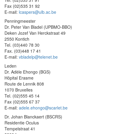
Tel. (02)535 31 91
Fax (02)535 31 92
E-mail:
lcaspers@ulb.ac.be
Penningmeester
Dr. Peter Van Bladel (UPBMO-BBO)
Deken Jozef Van Herckstraat 49
2550 Kontich
Tel. (03)440 78 30
Fax. (03)448 17 41
E-mail:
vbladelp@telenet.be
Leden
Dr. Adèle Ehongo (BGS)
Hôpital Erasme
Route de Lennik 808
1070 Bruxelles
Tel. (02)555 45 14
Fax (02)555 67 37
E-mail:
adele.ehongo@scarlet.be
Dr. Johan Blanckaert (BSCRS)
Residentie Oculus
Tempelstraat 41