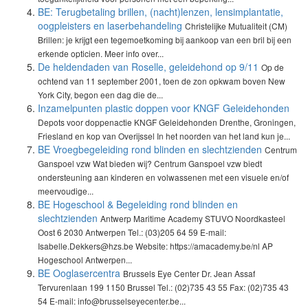
BE: Terugbetaling brillen, (nacht)lenzen, lensimplantatie,
oogpleisters en laserbehandeling
Christelijke Mutualiteit (CM)
Brillen: je krijgt een tegemoetkoming bij aankoop van een bril bij een
erkende opticien. Meer info over...
De heldendaden van Roselle, geleidehond op 9/11
Op de
ochtend van 11 september 2001, toen de zon opkwam boven New
York City, begon een dag die de...
Inzamelpunten plastic doppen voor KNGF Geleidehonden
Depots voor doppenactie KNGF Geleidehonden Drenthe, Groningen,
Friesland en kop van Overijssel In het noorden van het land kun je...
BE Vroegbegeleiding rond blinden en slechtzienden
Centrum
Ganspoel vzw Wat bieden wij? Centrum Ganspoel vzw biedt
ondersteuning aan kinderen en volwassenen met een visuele en/of
meervoudige...
BE Hogeschool & Begeleiding rond blinden en
slechtzienden
Antwerp Maritime Academy STUVO Noordkasteel
Oost 6 2030 Antwerpen Tel.: (03)205 64 59 E-mail:
Isabelle.Dekkers@hzs.be Website: https://amacademy.be/nl AP
Hogeschool Antwerpen...
BE Ooglasercentra
Brussels Eye Center Dr. Jean Assaf
Tervurenlaan 199 1150 Brussel Tel.: (02)735 43 55 Fax: (02)735 43
54 E-mail: info@brusselseyecenter.be...