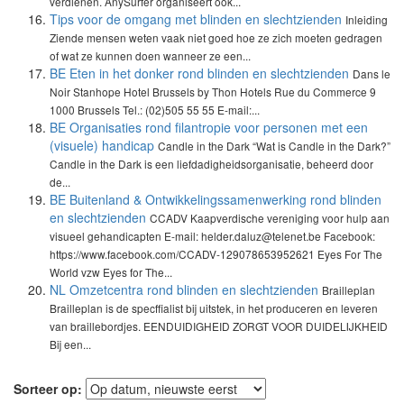
verdienen. AnySurfer organiseert ook...
Tips voor de omgang met blinden en slechtzienden
Inleiding
Ziende mensen weten vaak niet goed hoe ze zich moeten gedragen
of wat ze kunnen doen wanneer ze een...
BE Eten in het donker rond blinden en slechtzienden
Dans le
Noir Stanhope Hotel Brussels by Thon Hotels Rue du Commerce 9
1000 Brussels Tel.: (02)505 55 55 E-mail:...
BE Organisaties rond filantropie voor personen met een
(visuele) handicap
Candle in the Dark “Wat is Candle in the Dark?”
Candle in the Dark is een liefdadigheidsorganisatie, beheerd door
de...
BE Buitenland & Ontwikkelingssamenwerking rond blinden
en slechtzienden
CCADV Kaapverdische vereniging voor hulp aan
visueel gehandicapten E-mail: helder.daluz@telenet.be Facebook:
https://www.facebook.com/CCADV-129078653952621 Eyes For The
World vzw Eyes for The...
NL Omzetcentra rond blinden en slechtzienden
Brailleplan
Brailleplan is de specffialist bij uitstek, in het produceren en leveren
van braillebordjes. EENDUIDIGHEID ZORGT VOOR DUIDELIJKHEID
Bij een...
Sorteer op: