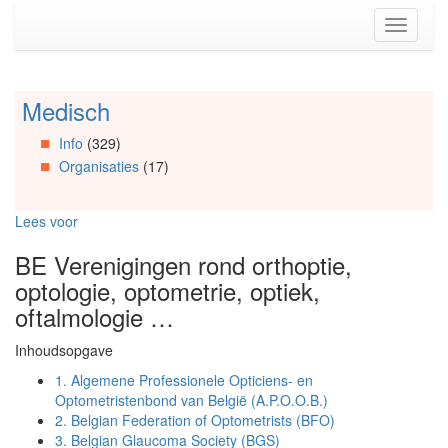
Spring
Toggle
naar
navigati
de
inhoud
(Accesskey
Medisch
Spring
1)
naar
Spring
Info
(329)
Artikels
naar
Organisaties
(17)
Spring
de
naar
primaire
Info
zijbalk
Lees voor
Spring
(Accesskey
naar
2)
BE Verenigingen rond orthoptie,
Organisaties
optologie, optometrie, optiek,
Spring
naar
oftalmologie …
Social
media
Inhoudsopgave
1.
Algemene Professionele Opticiens- en
Optometristenbond van België (A.P.O.O.B.)
2.
Belgian Federation of Optometrists (BFO)
3.
Belgian Glaucoma Society (BGS)