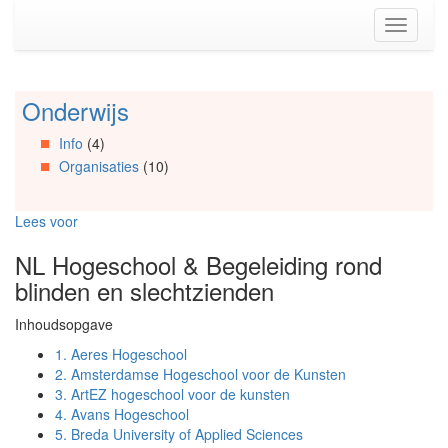
Spring
Toggle
naar
navigati
de
inhoud
(Accesskey
Onderwijs
Spring
1)
naar
Spring
Info
(4)
Artikels
naar
Organisaties
(10)
Spring
de
naar
primaire
Info
zijbalk
Lees voor
Spring
(Accesskey
naar
2)
NL Hogeschool & Begeleiding rond
Organisaties
blinden en slechtzienden
Spring
naar
Inhoudsopgave
Social
media
1.
Aeres Hogeschool
2.
Amsterdamse Hogeschool voor de Kunsten
3.
ArtEZ hogeschool voor de kunsten
4.
Avans Hogeschool
5.
Breda University of Applied Sciences