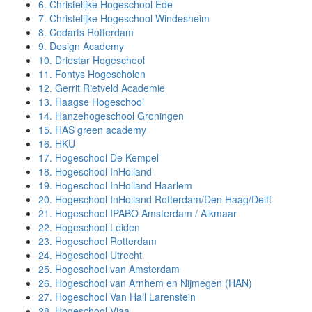
6.
Christelijke Hogeschool Ede
7.
Christelijke Hogeschool Windesheim
8.
Codarts Rotterdam
9.
Design Academy
10.
Driestar Hogeschool
11.
Fontys Hogescholen
12.
Gerrit Rietveld Academie
13.
Haagse Hogeschool
14.
Hanzehogeschool Groningen
15.
HAS green academy
16.
HKU
17.
Hogeschool De Kempel
18.
Hogeschool InHolland
19.
Hogeschool InHolland Haarlem
20.
Hogeschool InHolland Rotterdam/Den Haag/Delft
21.
Hogeschool IPABO Amsterdam / Alkmaar
22.
Hogeschool Leiden
23.
Hogeschool Rotterdam
24.
Hogeschool Utrecht
25.
Hogeschool van Amsterdam
26.
Hogeschool van Arnhem en Nijmegen (HAN)
27.
Hogeschool Van Hall Larenstein
28.
Hogeschool Viaa