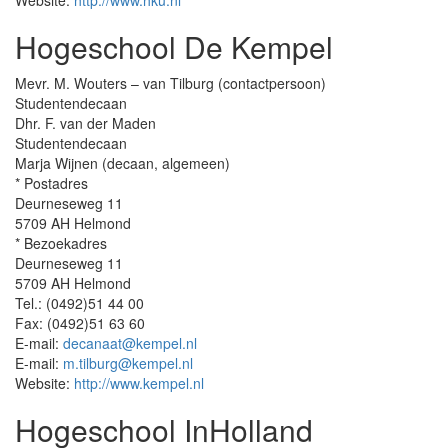
Website:
http://www.hku.nl
Hogeschool De Kempel
Mevr. M. Wouters – van Tilburg (contactpersoon)
Studentendecaan
Dhr. F. van der Maden
Studentendecaan
Marja Wijnen (decaan, algemeen)
* Postadres
Deurneseweg 11
5709 AH Helmond
* Bezoekadres
Deurneseweg 11
5709 AH Helmond
Tel.: (0492)51 44 00
Fax: (0492)51 63 60
E-mail:
decanaat@kempel.nl
E-mail:
m.tilburg@kempel.nl
Website:
http://www.kempel.nl
Hogeschool InHolland