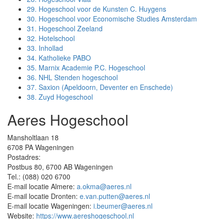
29.
Hogeschool voor de Kunsten C. Huygens
30.
Hogeschool voor Economische Studies Amsterdam
31.
Hogeschool Zeeland
32.
Hotelschool
33.
Inhollad
34.
Katholieke PABO
35.
Marnix Academie P.C. Hogeschool
36.
NHL Stenden hogeschool
37.
Saxion (Apeldoorn, Deventer en Enschede)
38.
Zuyd Hogeschool
Aeres Hogeschool
Mansholtlaan 18
6708 PA Wageningen
Postadres:
Postbus 80, 6700 AB Wageningen
Tel.: (088) 020 6700
E-mail locatie Almere:
a.okma@aeres.nl
E-mail locatie Dronten:
e.van.putten@aeres.nl
E-mail locatie Wageningen:
i.beumer@aeres.nl
Website:
https://www.aereshogeschool.nl