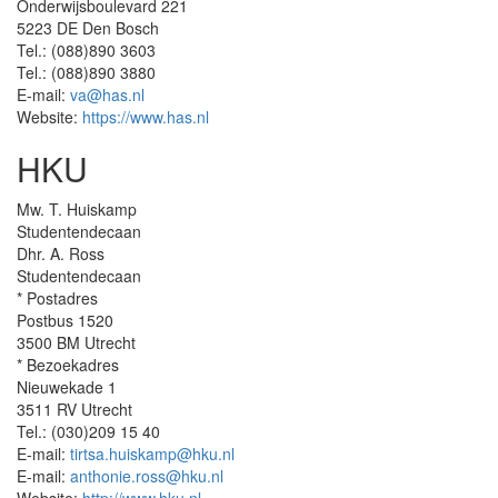
Onderwijsboulevard 221
5223 DE Den Bosch
Tel.: (088)890 3603
Tel.: (088)890 3880
E-mail:
va@has.nl
Website:
https://www.has.nl
HKU
Mw. T. Huiskamp
Studentendecaan
Dhr. A. Ross
Studentendecaan
* Postadres
Postbus 1520
3500 BM Utrecht
* Bezoekadres
Nieuwekade 1
3511 RV Utrecht
Tel.: (030)209 15 40
E-mail:
tirtsa.huiskamp@hku.nl
E-mail:
anthonie.ross@hku.nl