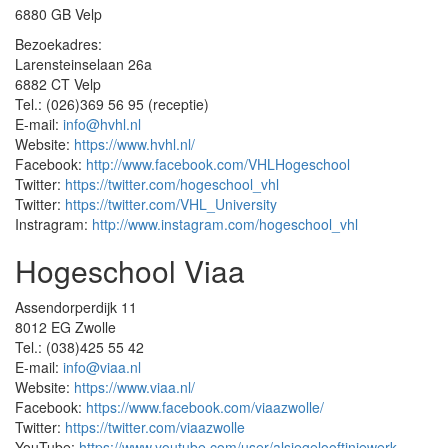
6880 GB Velp
Bezoekadres:
Larensteinselaan 26a
6882 CT Velp
Tel.: (026)369 56 95 (receptie)
E-mail:
info@hvhl.nl
Website:
https://www.hvhl.nl/
Facebook:
http://www.facebook.com/VHLHogeschool
Twitter:
https://twitter.com/hogeschool_vhl
Twitter:
https://twitter.com/VHL_University
Instragram:
http://www.instagram.com/hogeschool_vhl
Hogeschool Viaa
Assendorperdijk 11
8012 EG Zwolle
Tel.: (038)425 55 42
E-mail:
info@viaa.nl
Website:
https://www.viaa.nl/
Facebook:
https://www.facebook.com/viaazwolle/
Twitter:
https://twitter.com/viaazwolle
YouTube:
https://www.youtube.com/user/alsjegelooftinjewerk