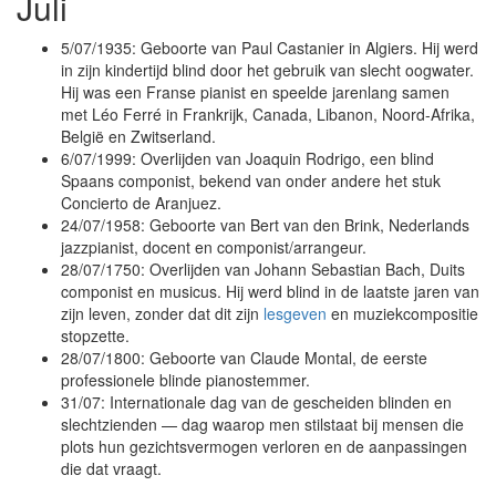
Juli
5/07/1935: Geboorte van Paul Castanier in Algiers. Hij werd
in zijn kindertijd blind door het gebruik van slecht oogwater.
Hij was een Franse pianist en speelde jarenlang samen
met Léo Ferré in Frankrijk, Canada, Libanon, Noord-Afrika,
België en Zwitserland.
6/07/1999: Overlijden van Joaquin Rodrigo, een blind
Spaans componist, bekend van onder andere het stuk
Concierto de Aranjuez.
24/07/1958: Geboorte van Bert van den Brink, Nederlands
jazzpianist, docent en componist/arrangeur.
28/07/1750: Overlijden van Johann Sebastian Bach, Duits
componist en musicus. Hij werd blind in de laatste jaren van
zijn leven, zonder dat dit zijn
lesgeven
en muziekcompositie
stopzette.
28/07/1800: Geboorte van Claude Montal, de eerste
professionele blinde pianostemmer.
31/07: Internationale dag van de gescheiden blinden en
slechtzienden — dag waarop men stilstaat bij mensen die
plots hun gezichtsvermogen verloren en de aanpassingen
die dat vraagt.