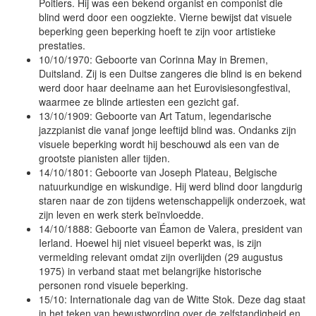
Poitiers. Hij was een bekend organist en componist die
blind werd door een oogziekte. Vierne bewijst dat visuele
beperking geen beperking hoeft te zijn voor artistieke
prestaties.
10/10/1970: Geboorte van Corinna May in Bremen,
Duitsland. Zij is een Duitse zangeres die blind is en bekend
werd door haar deelname aan het Eurovisiesongfestival,
waarmee ze blinde artiesten een gezicht gaf.
13/10/1909: Geboorte van Art Tatum, legendarische
jazzpianist die vanaf jonge leeftijd blind was. Ondanks zijn
visuele beperking wordt hij beschouwd als een van de
grootste pianisten aller tijden.
14/10/1801: Geboorte van Joseph Plateau, Belgische
natuurkundige en wiskundige. Hij werd blind door langdurig
staren naar de zon tijdens wetenschappelijk onderzoek, wat
zijn leven en werk sterk beïnvloedde.
14/10/1888: Geboorte van Éamon de Valera, president van
Ierland. Hoewel hij niet visueel beperkt was, is zijn
vermelding relevant omdat zijn overlijden (29 augustus
1975) in verband staat met belangrijke historische
personen rond visuele beperking.
15/10: Internationale dag van de Witte Stok. Deze dag staat
in het teken van bewustwording over de zelfstandigheid en