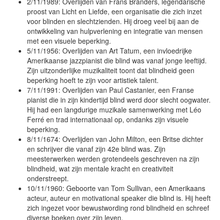
2/11/1989: Overlijden van Frans Branders, legendarische
proost van Licht en Liefde, een organisatie die zich inzet
voor blinden en slechtzienden. Hij droeg veel bij aan de
ontwikkeling van hulpverlening en integratie van mensen
met een visuele beperking.
5/11/1956: Overlijden van Art Tatum, een invloedrijke
Amerikaanse jazzpianist die blind was vanaf jonge leeftijd.
Zijn uitzonderlijke muzikaliteit toont dat blindheid geen
beperking hoeft te zijn voor artistiek talent.
7/11/1991: Overlijden van Paul Castanier, een Franse
pianist die in zijn kindertijd blind werd door slecht oogwater.
Hij had een langdurige muzikale samenwerking met Léo
Ferré en trad internationaal op, ondanks zijn visuele
beperking.
8/11/1674: Overlijden van John Milton, een Britse dichter
en schrijver die vanaf zijn 42e blind was. Zijn
meesterwerken werden grotendeels geschreven na zijn
blindheid, wat zijn mentale kracht en creativiteit
onderstreept.
10/11/1960: Geboorte van Tom Sullivan, een Amerikaans
acteur, auteur en motivational speaker die blind is. Hij heeft
zich ingezet voor bewustwording rond blindheid en schreef
diverse boeken over zijn leven.