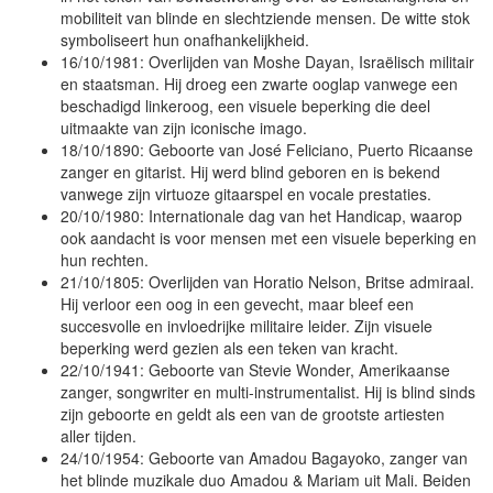
mobiliteit van blinde en slechtziende mensen. De witte stok
symboliseert hun onafhankelijkheid.
16/10/1981: Overlijden van Moshe Dayan, Israëlisch militair
en staatsman. Hij droeg een zwarte ooglap vanwege een
beschadigd linkeroog, een visuele beperking die deel
uitmaakte van zijn iconische imago.
18/10/1890: Geboorte van José Feliciano, Puerto Ricaanse
zanger en gitarist. Hij werd blind geboren en is bekend
vanwege zijn virtuoze gitaarspel en vocale prestaties.
20/10/1980: Internationale dag van het Handicap, waarop
ook aandacht is voor mensen met een visuele beperking en
hun rechten.
21/10/1805: Overlijden van Horatio Nelson, Britse admiraal.
Hij verloor een oog in een gevecht, maar bleef een
succesvolle en invloedrijke militaire leider. Zijn visuele
beperking werd gezien als een teken van kracht.
22/10/1941: Geboorte van Stevie Wonder, Amerikaanse
zanger, songwriter en multi-instrumentalist. Hij is blind sinds
zijn geboorte en geldt als een van de grootste artiesten
aller tijden.
24/10/1954: Geboorte van Amadou Bagayoko, zanger van
het blinde muzikale duo Amadou & Mariam uit Mali. Beiden