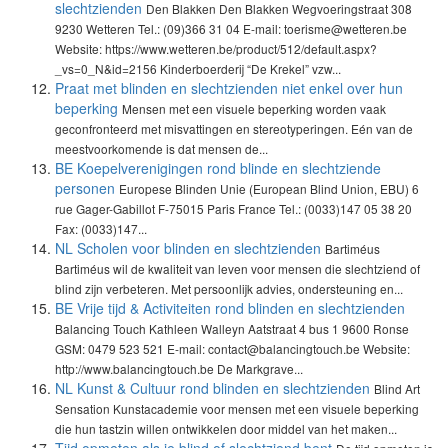
slechtzienden
Den Blakken Den Blakken Wegvoeringstraat 308
9230 Wetteren Tel.: (09)366 31 04 E-mail: toerisme@wetteren.be
Website: https://www.wetteren.be/product/512/default.aspx?
_vs=0_N&id=2156 Kinderboerderij “De Krekel” vzw...
Praat met blinden en slechtzienden niet enkel over hun
beperking
Mensen met een visuele beperking worden vaak
geconfronteerd met misvattingen en stereotyperingen. Eén van de
meestvoorkomende is dat mensen de...
BE Koepelverenigingen rond blinde en slechtziende
personen
Europese Blinden Unie (European Blind Union, EBU) 6
rue Gager-Gabillot F-75015 Paris France Tel.: (0033)147 05 38 20
Fax: (0033)147...
NL Scholen voor blinden en slechtzienden
Bartiméus
Bartiméus wil de kwaliteit van leven voor mensen die slechtziend of
blind zijn verbeteren. Met persoonlijk advies, ondersteuning en...
BE Vrije tijd & Activiteiten rond blinden en slechtzienden
Balancing Touch Kathleen Walleyn Aatstraat 4 bus 1 9600 Ronse
GSM: 0479 523 521 E-mail: contact@balancingtouch.be Website:
http://www.balancingtouch.be De Markgrave...
NL Kunst & Cultuur rond blinden en slechtzienden
Blind Art
Sensation Kunstacademie voor mensen met een visuele beperking
die hun tastzin willen ontwikkelen door middel van het maken...