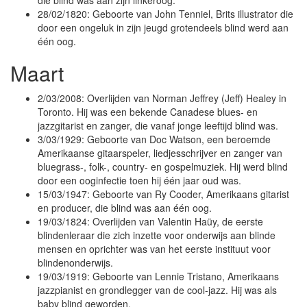
die blind was aan zijn linkeroog.
28/02/1820: Geboorte van John Tenniel, Brits illustrator die
door een ongeluk in zijn jeugd grotendeels blind werd aan
één oog.
Maart
2/03/2008: Overlijden van Norman Jeffrey (Jeff) Healey in
Toronto. Hij was een bekende Canadese blues- en
jazzgitarist en zanger, die vanaf jonge leeftijd blind was.
3/03/1929: Geboorte van Doc Watson, een beroemde
Amerikaanse gitaarspeler, liedjesschrijver en zanger van
bluegrass-, folk-, country- en gospelmuziek. Hij werd blind
door een ooginfectie toen hij één jaar oud was.
15/03/1947: Geboorte van Ry Cooder, Amerikaans gitarist
en producer, die blind was aan één oog.
19/03/1824: Overlijden van Valentin Haüy, de eerste
blindenleraar die zich inzette voor onderwijs aan blinde
mensen en oprichter was van het eerste instituut voor
blindenonderwijs.
19/03/1919: Geboorte van Lennie Tristano, Amerikaans
jazzpianist en grondlegger van de cool-jazz. Hij was als
baby blind geworden.