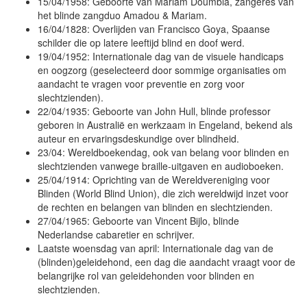
15/04/1958: Geboorte van Mariam Doumbia, zangeres van
het blinde zangduo Amadou & Mariam.
16/04/1828: Overlijden van Francisco Goya, Spaanse
schilder die op latere leeftijd blind en doof werd.
19/04/1952: Internationale dag van de visuele handicaps
en oogzorg (geselecteerd door sommige organisaties om
aandacht te vragen voor preventie en zorg voor
slechtzienden).
22/04/1935: Geboorte van John Hull, blinde professor
geboren in Australië en werkzaam in Engeland, bekend als
auteur en ervaringsdeskundige over blindheid.
23/04: Wereldboekendag, ook van belang voor blinden en
slechtzienden vanwege braille-uitgaven en audioboeken.
25/04/1914: Oprichting van de Wereldvereniging voor
Blinden (World Blind Union), die zich wereldwijd inzet voor
de rechten en belangen van blinden en slechtzienden.
27/04/1965: Geboorte van Vincent Bijlo, blinde
Nederlandse cabaretier en schrijver.
Laatste woensdag van april: Internationale dag van de
(blinden)geleidehond, een dag die aandacht vraagt voor de
belangrijke rol van geleidehonden voor blinden en
slechtzienden.