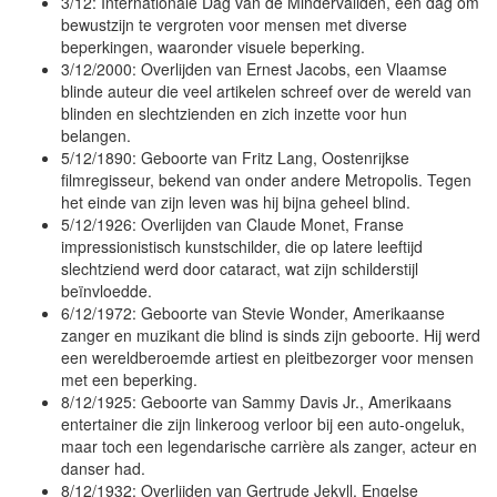
3/12: Internationale Dag van de Mindervaliden, een dag om
bewustzijn te vergroten voor mensen met diverse
beperkingen, waaronder visuele beperking.
3/12/2000: Overlijden van Ernest Jacobs, een Vlaamse
blinde auteur die veel artikelen schreef over de wereld van
blinden en slechtzienden en zich inzette voor hun
belangen.
5/12/1890: Geboorte van Fritz Lang, Oostenrijkse
filmregisseur, bekend van onder andere Metropolis. Tegen
het einde van zijn leven was hij bijna geheel blind.
5/12/1926: Overlijden van Claude Monet, Franse
impressionistisch kunstschilder, die op latere leeftijd
slechtziend werd door cataract, wat zijn schilderstijl
beïnvloedde.
6/12/1972: Geboorte van Stevie Wonder, Amerikaanse
zanger en muzikant die blind is sinds zijn geboorte. Hij werd
een wereldberoemde artiest en pleitbezorger voor mensen
met een beperking.
8/12/1925: Geboorte van Sammy Davis Jr., Amerikaans
entertainer die zijn linkeroog verloor bij een auto-ongeluk,
maar toch een legendarische carrière als zanger, acteur en
danser had.
8/12/1932: Overlijden van Gertrude Jekyll, Engelse