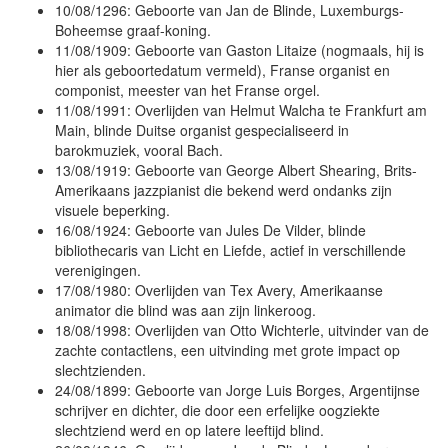
10/08/1296: Geboorte van Jan de Blinde, Luxemburgs-
Boheemse graaf-koning.
11/08/1909: Geboorte van Gaston Litaize (nogmaals, hij is
hier als geboortedatum vermeld), Franse organist en
componist, meester van het Franse orgel.
11/08/1991: Overlijden van Helmut Walcha te Frankfurt am
Main, blinde Duitse organist gespecialiseerd in
barokmuziek, vooral Bach.
13/08/1919: Geboorte van George Albert Shearing, Brits-
Amerikaans jazzpianist die bekend werd ondanks zijn
visuele beperking.
16/08/1924: Geboorte van Jules De Vilder, blinde
bibliothecaris van Licht en Liefde, actief in verschillende
verenigingen.
17/08/1980: Overlijden van Tex Avery, Amerikaanse
animator die blind was aan zijn linkeroog.
18/08/1998: Overlijden van Otto Wichterle, uitvinder van de
zachte contactlens, een uitvinding met grote impact op
slechtzienden.
24/08/1899: Geboorte van Jorge Luis Borges, Argentijnse
schrijver en dichter, die door een erfelijke oogziekte
slechtziend werd en op latere leeftijd blind.