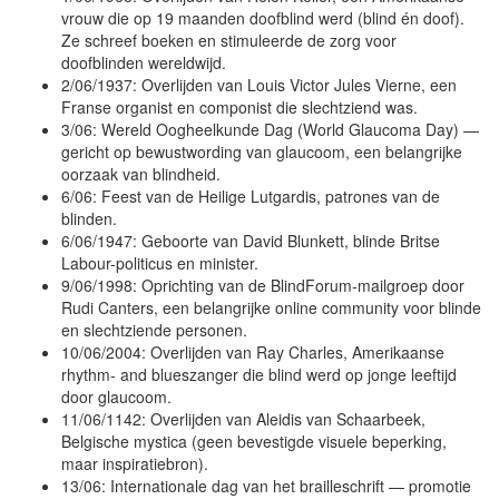
vrouw die op 19 maanden doofblind werd (blind én doof).
Ze schreef boeken en stimuleerde de zorg voor
doofblinden wereldwijd.
2/06/1937: Overlijden van Louis Victor Jules Vierne, een
Franse organist en componist die slechtziend was.
3/06: Wereld Oogheelkunde Dag (World Glaucoma Day) —
gericht op bewustwording van glaucoom, een belangrijke
oorzaak van blindheid.
6/06: Feest van de Heilige Lutgardis, patrones van de
blinden.
6/06/1947: Geboorte van David Blunkett, blinde Britse
Labour-politicus en minister.
9/06/1998: Oprichting van de BlindForum-mailgroep door
Rudi Canters, een belangrijke online community voor blinde
en slechtziende personen.
10/06/2004: Overlijden van Ray Charles, Amerikaanse
rhythm- and blueszanger die blind werd op jonge leeftijd
door glaucoom.
11/06/1142: Overlijden van Aleidis van Schaarbeek,
Belgische mystica (geen bevestigde visuele beperking,
maar inspiratiebron).
13/06: Internationale dag van het brailleschrift — promotie