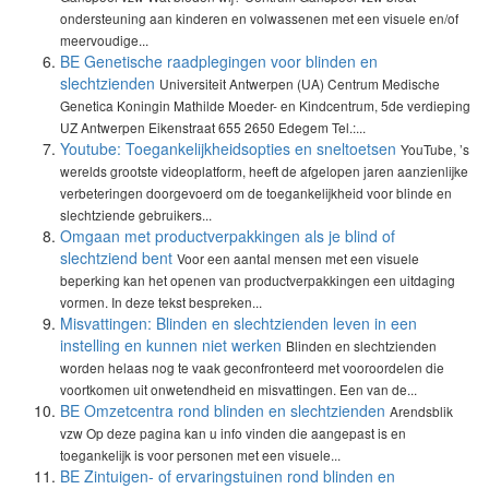
ondersteuning aan kinderen en volwassenen met een visuele en/of
meervoudige...
BE Genetische raadplegingen voor blinden en
slechtzienden
Universiteit Antwerpen (UA) Centrum Medische
Genetica Koningin Mathilde Moeder- en Kindcentrum, 5de verdieping
UZ Antwerpen Eikenstraat 655 2650 Edegem Tel.:...
Youtube: Toegankelijkheidsopties en sneltoetsen
YouTube, ’s
werelds grootste videoplatform, heeft de afgelopen jaren aanzienlijke
verbeteringen doorgevoerd om de toegankelijkheid voor blinde en
slechtziende gebruikers...
Omgaan met productverpakkingen als je blind of
slechtziend bent
Voor een aantal mensen met een visuele
beperking kan het openen van productverpakkingen een uitdaging
vormen. In deze tekst bespreken...
Misvattingen: Blinden en slechtzienden leven in een
instelling en kunnen niet werken
Blinden en slechtzienden
worden helaas nog te vaak geconfronteerd met vooroordelen die
voortkomen uit onwetendheid en misvattingen. Een van de...
BE Omzetcentra rond blinden en slechtzienden
Arendsblik
vzw Op deze pagina kan u info vinden die aangepast is en
toegankelijk is voor personen met een visuele...
BE Zintuigen- of ervaringstuinen rond blinden en