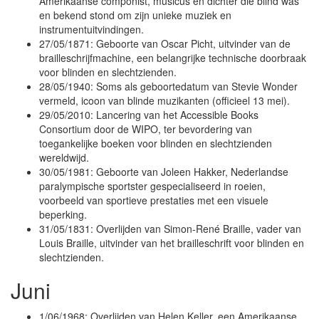
Amerikaanse componist, musicus en dichter die blind was
en bekend stond om zijn unieke muziek en
instrumentuitvindingen.
27/05/1871: Geboorte van Oscar Picht, uitvinder van de
brailleschrijfmachine, een belangrijke technische doorbraak
voor blinden en slechtzienden.
28/05/1940: Soms als geboortedatum van Stevie Wonder
vermeld, icoon van blinde muzikanten (officieel 13 mei).
29/05/2010: Lancering van het Accessible Books
Consortium door de WIPO, ter bevordering van
toegankelijke boeken voor blinden en slechtzienden
wereldwijd.
30/05/1981: Geboorte van Joleen Hakker, Nederlandse
paralympische sportster gespecialiseerd in roeien,
voorbeeld van sportieve prestaties met een visuele
beperking.
31/05/1831: Overlijden van Simon-René Braille, vader van
Louis Braille, uitvinder van het brailleschrift voor blinden en
slechtzienden.
Juni
1/06/1968: Overlijden van Helen Keller, een Amerikaanse