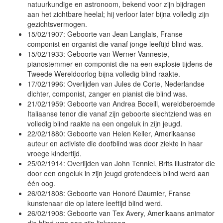
natuurkundige en astronoom, bekend voor zijn bijdragen
aan het zichtbare heelal; hij verloor later bijna volledig zijn
gezichtsvermogen.
15/02/1907: Geboorte van Jean Langlais, Franse
componist en organist die vanaf jonge leeftijd blind was.
15/02/1933: Geboorte van Werner Vanneste,
pianostemmer en componist die na een explosie tijdens de
Tweede Wereldoorlog bijna volledig blind raakte.
17/02/1996: Overlijden van Jules de Corte, Nederlandse
dichter, componist, zanger en pianist die blind was.
21/02/1959: Geboorte van Andrea Bocelli, wereldberoemde
Italiaanse tenor die vanaf zijn geboorte slechtziend was en
volledig blind raakte na een ongeluk in zijn jeugd.
22/02/1880: Geboorte van Helen Keller, Amerikaanse
auteur en activiste die doofblind was door ziekte in haar
vroege kindertijd.
25/02/1914: Overlijden van John Tenniel, Brits illustrator die
door een ongeluk in zijn jeugd grotendeels blind werd aan
één oog.
26/02/1808: Geboorte van Honoré Daumier, Franse
kunstenaar die op latere leeftijd blind werd.
26/02/1908: Geboorte van Tex Avery, Amerikaans animator