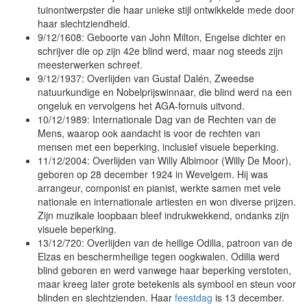
tuinontwerpster die haar unieke stijl ontwikkelde mede door
haar slechtziendheid.
9/12/1608: Geboorte van John Milton, Engelse dichter en
schrijver die op zijn 42e blind werd, maar nog steeds zijn
meesterwerken schreef.
9/12/1937: Overlijden van Gustaf Dalén, Zweedse
natuurkundige en Nobelprijswinnaar, die blind werd na een
ongeluk en vervolgens het AGA-fornuis uitvond.
10/12/1989: Internationale Dag van de Rechten van de
Mens, waarop ook aandacht is voor de rechten van
mensen met een beperking, inclusief visuele beperking.
11/12/2004: Overlijden van Willy Albimoor (Willy De Moor),
geboren op 28 december 1924 in Wevelgem. Hij was
arrangeur, componist en pianist, werkte samen met vele
nationale en internationale artiesten en won diverse prijzen.
Zijn muzikale loopbaan bleef indrukwekkend, ondanks zijn
visuele beperking.
13/12/720: Overlijden van de heilige Odilia, patroon van de
Elzas en beschermheilige tegen oogkwalen. Odilia werd
blind geboren en werd vanwege haar beperking verstoten,
maar kreeg later grote betekenis als symbool en steun voor
blinden en slechtzienden. Haar
feestdag
is 13 december.