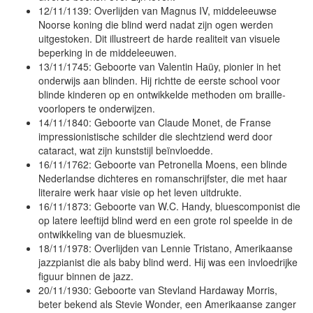
12/11/1139: Overlijden van Magnus IV, middeleeuwse
Noorse koning die blind werd nadat zijn ogen werden
uitgestoken. Dit illustreert de harde realiteit van visuele
beperking in de middeleeuwen.
13/11/1745: Geboorte van Valentin Haüy, pionier in het
onderwijs aan blinden. Hij richtte de eerste school voor
blinde kinderen op en ontwikkelde methoden om braille-
voorlopers te onderwijzen.
14/11/1840: Geboorte van Claude Monet, de Franse
impressionistische schilder die slechtziend werd door
cataract, wat zijn kunststijl beïnvloedde.
16/11/1762: Geboorte van Petronella Moens, een blinde
Nederlandse dichteres en romanschrijfster, die met haar
literaire werk haar visie op het leven uitdrukte.
16/11/1873: Geboorte van W.C. Handy, bluescomponist die
op latere leeftijd blind werd en een grote rol speelde in de
ontwikkeling van de bluesmuziek.
18/11/1978: Overlijden van Lennie Tristano, Amerikaanse
jazzpianist die als baby blind werd. Hij was een invloedrijke
figuur binnen de jazz.
20/11/1930: Geboorte van Stevland Hardaway Morris,
beter bekend als Stevie Wonder, een Amerikaanse zanger