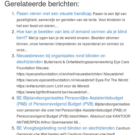
Gerelateerde berichten:
Pasen vieren met een visuele handicap
Pasen is een tijd van
gezelligheid, samenzijn en genieten van de lente. Voor kinderen is
het een feest vol eieren,...
Hoe kan je beelden van iets of iemand vormen als je blind
bent?
Met je ogen kan je de wereld ervaren. Beelden stromen
binnen, onze hersenen interpreteren ze razendsnel en vormen zo
onze...
Nieuwsbrieven bij organisaties rond blinden en
slechtzienden
Buitenland & Ontwikkelingssamenwerking Eye Care
Foundation Nieuws:
https://eyecarefoundation.nl/archief/nieuwsberichten/ Nieuwsbrief:
https://secure.eyecarefoundation.nl/nieuwsbrief/ Eyes For The World:
https://e4tw.tumblr.com/ Licht voor de Wereld:
https://www.lightfortheworld.be/nieuwsbrief/...
BE Bijstandsorganisaties Persoonlijke-Assistentiebudget
(PAB) of Persoonsvolgend Budget (PVB)
Bijstandsorganisaties
voor personen die over het Persoonlijke-Assistentiebudget (PAB) of
Persoonsvolgend Budget (PVB) beschikken. Absoluut vzw KANTOOR
ANTWERPEN Arthur Goemaerelei 66...
BE Vroegbegeleiding rond blinden en slechtzienden
Centrum
Ganspoel vzw Wat bieden wij? Centrum Ganspoel vzw biedt