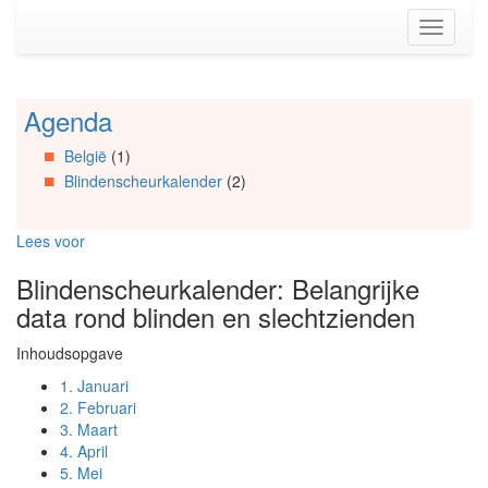
Spring
Toggle
naar
navigati
de
inhoud
(Accesskey
Agenda
Spring
1)
naar
Spring
België
(1)
Artikels
naar
Blindenscheurkalender
(2)
Spring
de
naar
primaire
Info
zijbalk
Lees voor
Spring
(Accesskey
naar
2)
Blindenscheurkalender: Belangrijke
Organisaties
data rond blinden en slechtzienden
Spring
naar
Inhoudsopgave
Social
media
1.
Januari
2.
Februari
3.
Maart
4.
April
5.
Mei