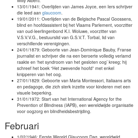
Willy Alberti.
13/01/1941: Overlijden van James Joyce, een Iers schrijver
die leed aan
glaucoom
.
19/01/2011: Overlijden van de Belgische Pascal Goossens,
blind en hoofdassistent bij het Vlaams Parlement, voorzitter
van oud-leerlingenbond K.I. Woluwe, voorzitter van
V.S.V.V.G., bestuurslid van G.S.V.T. Torbal, lid van
verschillende verenigingen.
24/01/1879: Geboorte van Jean-Dominique Bauby, Franse
journalist en schrijver die na een beroerte volledig verlamd
raakte en ‘het syndroom van het gesloten oog’ kreeg; hij
schreef het boek “Het zwevende hoofd” met enkel
knipperen van het oog.
27/01/1829: Geboorte van Maria Montessori, Italiaans arts
en pedagoge, die zich sterk inzette voor kinderen met een
visuele beperking.
31/01/1972: Start van het International Agency for the
Prevention of Blindness (IAPB), een wereldwijde organisatie
voor oogzorg en blindheidsbestrijding.
Februari
1/02/1946: Eerste Wereld Glaucoom Dag, wereldwijd