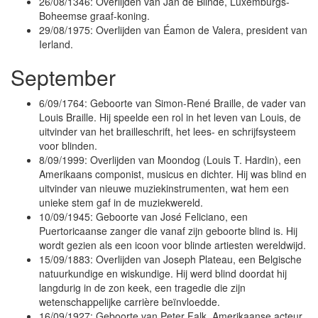
26/08/1346: Overlijden van Jan de Blinde, Luxemburgs-
Boheemse graaf-koning.
29/08/1975: Overlijden van Éamon de Valera, president van
Ierland.
September
6/09/1764: Geboorte van Simon-René Braille, de vader van
Louis Braille. Hij speelde een rol in het leven van Louis, de
uitvinder van het brailleschrift, het lees- en schrijfsysteem
voor blinden.
8/09/1999: Overlijden van Moondog (Louis T. Hardin), een
Amerikaans componist, musicus en dichter. Hij was blind en
uitvinder van nieuwe muziekinstrumenten, wat hem een
unieke stem gaf in de muziekwereld.
10/09/1945: Geboorte van José Feliciano, een
Puertoricaanse zanger die vanaf zijn geboorte blind is. Hij
wordt gezien als een icoon voor blinde artiesten wereldwijd.
15/09/1883: Overlijden van Joseph Plateau, een Belgische
natuurkundige en wiskundige. Hij werd blind doordat hij
langdurig in de zon keek, een tragedie die zijn
wetenschappelijke carrière beïnvloedde.
16/09/1927: Geboorte van Peter Falk, Amerikaanse acteur.