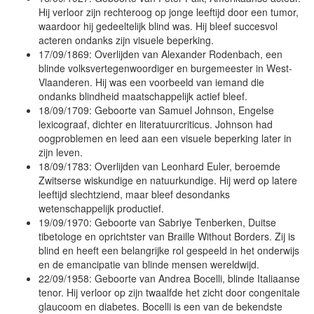
Hij verloor zijn rechteroog op jonge leeftijd door een tumor,
waardoor hij gedeeltelijk blind was. Hij bleef succesvol
acteren ondanks zijn visuele beperking.
17/09/1869: Overlijden van Alexander Rodenbach, een
blinde volksvertegenwoordiger en burgemeester in West-
Vlaanderen. Hij was een voorbeeld van iemand die
ondanks blindheid maatschappelijk actief bleef.
18/09/1709: Geboorte van Samuel Johnson, Engelse
lexicograaf, dichter en literatuurcriticus. Johnson had
oogproblemen en leed aan een visuele beperking later in
zijn leven.
18/09/1783: Overlijden van Leonhard Euler, beroemde
Zwitserse wiskundige en natuurkundige. Hij werd op latere
leeftijd slechtziend, maar bleef desondanks
wetenschappelijk productief.
19/09/1970: Geboorte van Sabriye Tenberken, Duitse
tibetologe en oprichtster van Braille Without Borders. Zij is
blind en heeft een belangrijke rol gespeeld in het onderwijs
en de emancipatie van blinde mensen wereldwijd.
22/09/1958: Geboorte van Andrea Bocelli, blinde Italiaanse
tenor. Hij verloor op zijn twaalfde het zicht door congenitale
glaucoom en diabetes. Bocelli is een van de bekendste