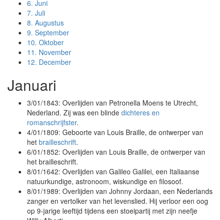
6.
Juni
7.
Juli
8.
Augustus
9.
September
10.
Oktober
11.
November
12.
December
Januari
3/01/1843: Overlijden van Petronella Moens te Utrecht,
Nederland. Zij was een blinde
dichteres en
romanschrijfster
.
4/01/1809: Geboorte van Louis Braille, de ontwerper van
het
brailleschrift
.
6/01/1852: Overlijden van Louis Braille, de ontwerper van
het brailleschrift.
8/01/1642: Overlijden van Galileo Galilei, een Italiaanse
natuurkundige, astronoom, wiskundige en filosoof.
8/01/1989: Overlijden van Johnny Jordaan, een Nederlands
zanger en vertolker van het levenslied. Hij verloor een oog
op 9-jarige leeftijd tijdens een stoeipartij met zijn neefje