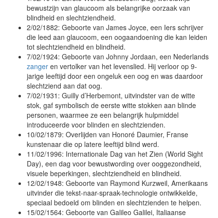
bewustzijn van glaucoom als belangrijke oorzaak van
blindheid en slechtziendheid.
2/02/1882: Geboorte van James Joyce, een Iers schrijver
die leed aan glaucoom, een oogaandoening die kan leiden
tot slechtziendheid en blindheid.
7/02/1924: Geboorte van Johnny Jordaan, een Nederlands
zanger
en vertolker van het levenslied. Hij verloor op 9-
jarige leeftijd door een ongeluk een oog en was daardoor
slechtziend aan dat oog.
7/02/1931: Guilly d’Herbemont, uitvindster van de witte
stok, gaf symbolisch de eerste witte stokken aan blinde
personen, waarmee ze een belangrijk hulpmiddel
introduceerde voor blinden en slechtzienden.
10/02/1879: Overlijden van Honoré Daumier, Franse
kunstenaar die op latere leeftijd blind werd.
11/02/1996: Internationale Dag van het Zien (World Sight
Day), een dag voor bewustwording over ooggezondheid,
visuele beperkingen, slechtziendheid en blindheid.
12/02/1948: Geboorte van Raymond Kurzweil, Amerikaans
uitvinder die tekst-naar-spraak-technologie ontwikkelde,
speciaal bedoeld om blinden en slechtzienden te helpen.
15/02/1564: Geboorte van Galileo Galilei, Italiaanse