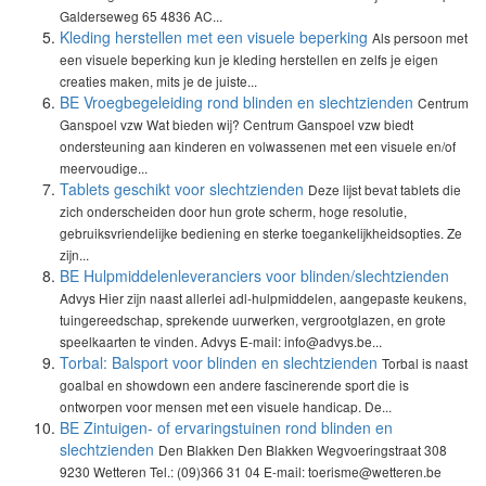
Galderseweg 65 4836 AC...
Kleding herstellen met een visuele beperking
Als persoon met
een visuele beperking kun je kleding herstellen en zelfs je eigen
creaties maken, mits je de juiste...
BE Vroegbegeleiding rond blinden en slechtzienden
Centrum
Ganspoel vzw Wat bieden wij? Centrum Ganspoel vzw biedt
ondersteuning aan kinderen en volwassenen met een visuele en/of
meervoudige...
Tablets geschikt voor slechtzienden
Deze lijst bevat tablets die
zich onderscheiden door hun grote scherm, hoge resolutie,
gebruiksvriendelijke bediening en sterke toegankelijkheidsopties. Ze
zijn...
BE Hulpmiddelenleveranciers voor blinden/slechtzienden
Advys Hier zijn naast allerlei adl-hulpmiddelen, aangepaste keukens,
tuingereedschap, sprekende uurwerken, vergrootglazen, en grote
speelkaarten te vinden. Advys E-mail: info@advys.be...
Torbal: Balsport voor blinden en slechtzienden
Torbal is naast
goalbal en showdown een andere fascinerende sport die is
ontworpen voor mensen met een visuele handicap. De...
BE Zintuigen- of ervaringstuinen rond blinden en
slechtzienden
Den Blakken Den Blakken Wegvoeringstraat 308
9230 Wetteren Tel.: (09)366 31 04 E-mail: toerisme@wetteren.be