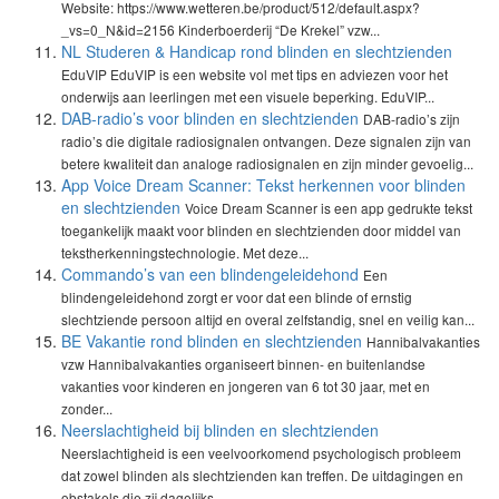
Website: https://www.wetteren.be/product/512/default.aspx?
_vs=0_N&id=2156 Kinderboerderij “De Krekel” vzw...
NL Studeren & Handicap rond blinden en slechtzienden
EduVIP EduVIP is een website vol met tips en adviezen voor het
onderwijs aan leerlingen met een visuele beperking. EduVIP...
DAB-radio’s voor blinden en slechtzienden
DAB-radio’s zijn
radio’s die digitale radiosignalen ontvangen. Deze signalen zijn van
betere kwaliteit dan analoge radiosignalen en zijn minder gevoelig...
App Voice Dream Scanner: Tekst herkennen voor blinden
en slechtzienden
Voice Dream Scanner is een app gedrukte tekst
toegankelijk maakt voor blinden en slechtzienden door middel van
tekstherkenningstechnologie. Met deze...
Commando’s van een blindengeleidehond
Een
blindengeleidehond zorgt er voor dat een blinde of ernstig
slechtziende persoon altijd en overal zelfstandig, snel en veilig kan...
BE Vakantie rond blinden en slechtzienden
Hannibalvakanties
vzw Hannibalvakanties organiseert binnen- en buitenlandse
vakanties voor kinderen en jongeren van 6 tot 30 jaar, met en
zonder...
Neerslachtigheid bij blinden en slechtzienden
Neerslachtigheid is een veelvoorkomend psychologisch probleem
dat zowel blinden als slechtzienden kan treffen. De uitdagingen en
obstakels die zij dagelijks...