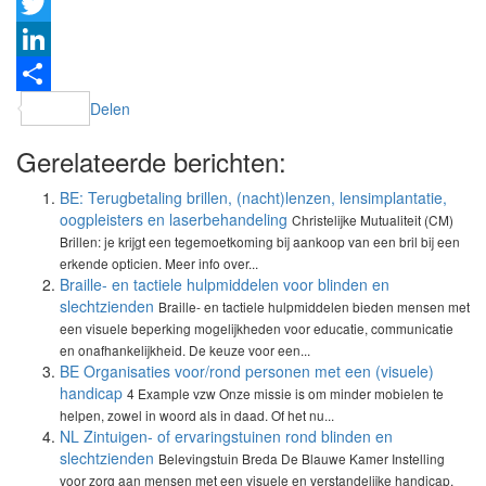
Facebook
Twitter
LinkedIn
Delen
Gerelateerde berichten:
BE: Terugbetaling brillen, (nacht)lenzen, lensimplantatie,
oogpleisters en laserbehandeling
Christelijke Mutualiteit (CM)
Brillen: je krijgt een tegemoetkoming bij aankoop van een bril bij een
erkende opticien. Meer info over...
Braille- en tactiele hulpmiddelen voor blinden en
slechtzienden
Braille- en tactiele hulpmiddelen bieden mensen met
een visuele beperking mogelijkheden voor educatie, communicatie
en onafhankelijkheid. De keuze voor een...
BE Organisaties voor/rond personen met een (visuele)
handicap
4 Example vzw Onze missie is om minder mobielen te
helpen, zowel in woord als in daad. Of het nu...
NL Zintuigen- of ervaringstuinen rond blinden en
slechtzienden
Belevingstuin Breda De Blauwe Kamer Instelling
voor zorg aan mensen met een visuele en verstandelijke handicap.