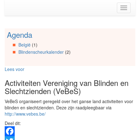
Spring
Toggle
naar
navigati
de
inhoud
(Accesskey
Agenda
Spring
1)
naar
Spring
België
(1)
Artikels
naar
Blindenscheurkalender
(2)
Spring
de
naar
primaire
Info
zijbalk
Lees voor
Spring
(Accesskey
naar
2)
Activiteiten Vereniging van Blinden en
Organisaties
Slechtzienden (VeBeS)
Spring
naar
VeBeS organiseert geregeld over het ganse land activiteiten voor
Social
blinden en slechtzienden. Deze zijn raadpleegbaar via
media
http://www.vebes.be/
Deel dit: